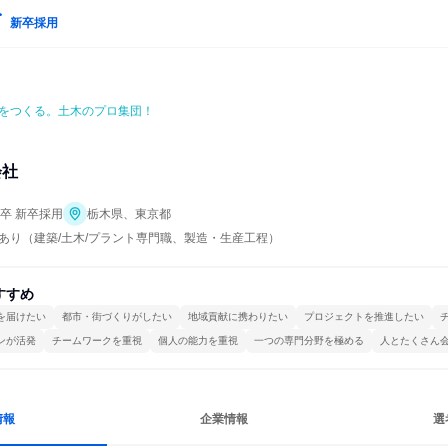
新卒採用
をつくる。土木のプロ集団！
会社
年卒 新卒採用
栃木県、東京都
あり（建築/土木/プラント専門職、製造・生産工程）
すすめ
を届けたい
都市・街づくりがしたい
地域貢献に携わりたい
プロジェクトを推進したい
ンが活発
チームワークを重視
個人の能力を重視
一つの専門分野を極める
人とたくさん
情報
企業情報
選