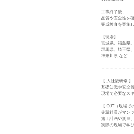
￣￣￣￣￣￣

工事終了後、

品質や安全性を確
完成検査を実施し
【現場】

宮城県、福島県、
群馬県、埼玉県、
神奈川県 など

＝＝＝＝＝＝＝＝
【 入社後研修 】

基礎知識や安全管
現場で必要なスキ
【 OJT（現場で
先輩社員がマンツ
施工計画や測量、
実際の現場で学び