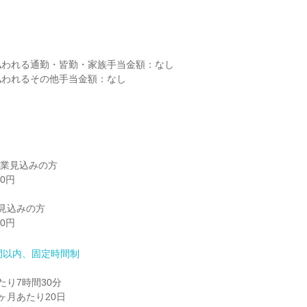


われる通勤・皆勤・家族手当金額：なし

われるその他手当金額：なし

卒業見込みの方

0円

見込みの方

0円
間以内、固定時間制
り7時間30分

月あたり20日
