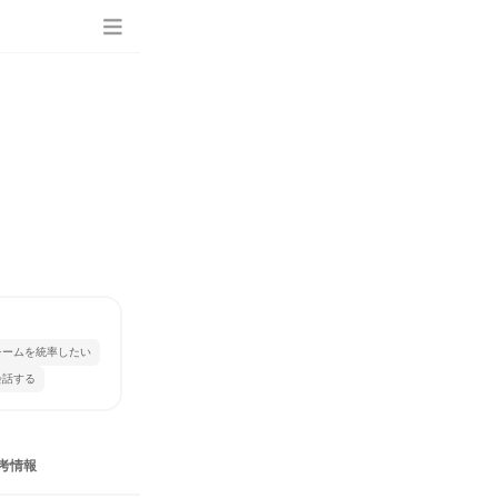
チームを統率したい
会話する
考情報