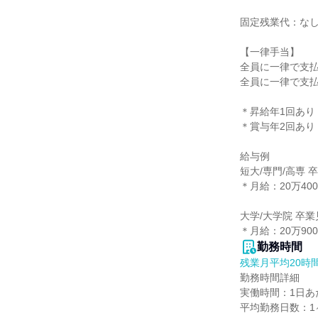
固定残業代：なし
【一律手当】

全員に一律で支払
全員に一律で支払
＊昇給年1回あり

＊賞与年2回あり

給与例

短大/専門/高専 
＊月給：20万400
大学/大学院 卒業
＊月給：20万900
勤務時間
残業月平均20時
勤務時間詳細

実働時間：1日あた
平均勤務日数：1ヶ