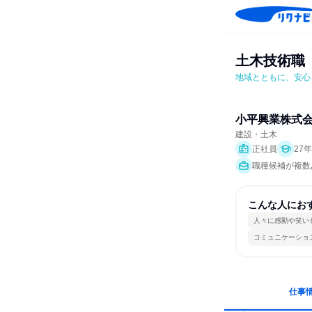
土木技術職
地域とともに、安心
小平興業株式
建設・土木
正社員
27
職種候補が複数
こんな人にお
人々に感動や笑い
コミュニケーショ
仕事