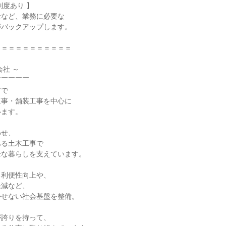
度あり 】

など、業務に必要な

バックアップします。

＝＝＝＝＝＝＝＝＝＝

社 ～

￣￣￣￣

で

事・舗装工事を中心に

ます。

せ、

る土木工事で

な暮らしを支えています。

利便性向上や、

減など、

せない社会基盤を整備。

誇りを持って、
