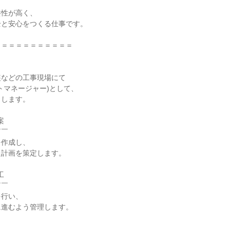
性が高く、

と安心をつくる仕事です。

＝＝＝＝＝＝＝＝＝＝

などの工事現場にて

トマネージャー)として、

します。



￣

作成し、

計画を策定します。



￣

行い、

進むよう管理します。
