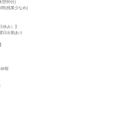
休憩90分)

時間(残業少なめ)
日休み）】

曜日出勤あり

】

休暇


