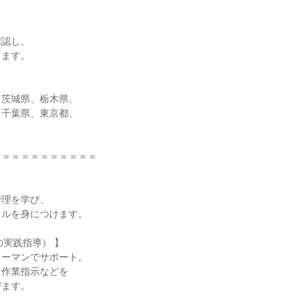
認し、

ます。

茨城県、栃木県、

千葉県、東京都、

＝＝＝＝＝＝＝＝＝＝

理を学び、

ルを身につけます。

の実践指導） 】

ーマンでサポート。

作業指示などを

ます。
