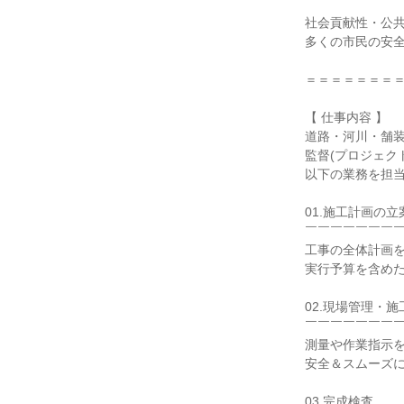
社会貢献性・公共
多くの市民の安全
＝＝＝＝＝＝＝＝
【 仕事内容 】

道路・河川・舗装
監督(プロジェク
以下の業務を担当
01.施工計画の立案
￣￣￣￣￣￣￣￣
工事の全体計画を
実行予算を含めた
02.現場管理・施工
￣￣￣￣￣￣￣￣
測量や作業指示を
安全＆スムーズに
03.完成検査
