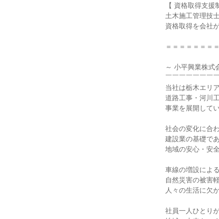
【 資格取得支援制
土木施工管理技士
資格取得を会社が
＝＝＝＝＝＝＝＝
～ 小平興業株式会
￣￣￣￣￣￣￣￣
当社は栃木エリア
道路工事・河川工
事業を展開してい
社会の変化に合わ
建設業の基礎であ
地域の安心・安全
車線の増設による
自然災害の被害軽
人々の生活に欠か
社員一人ひとりが