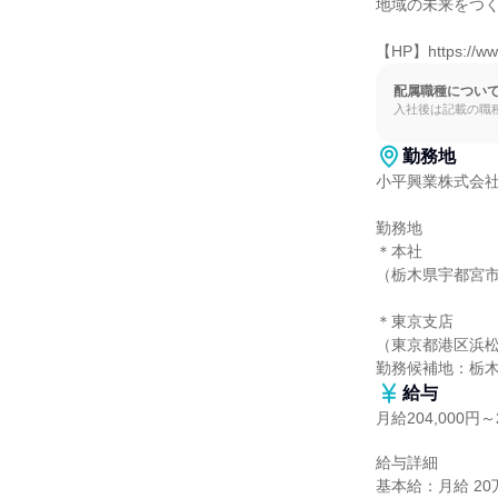
地域の未来をつく
【HP】https://www
配属職種につい
入社後は記載の職
勤務地
小平興業株式会社
勤務地

＊本社

（栃木県宇都宮市西
＊東京支店

（東京都港区浜松町1
勤務候補地：栃
給与
月給204,000円～2
給与詳細

基本給：月給 20万4