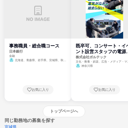
事務職員・総合職コース
既卒可、コンサート・イ
ント設営スタッフの電源
日本銀行
金融
門
株式会社ボルテック
北海道、青森県、岩手県、宮城県、秋田
文化・教養・娯楽、広告・メディア・マ
県、山形県、福島県、茨城県、群馬県、埼玉
ミ、電力・ガス・水道・エネルギー
神奈川県
県、東京都、神奈川県、新潟県、富山県、石
川県、福井県、山梨県、長野県、静岡県、愛
知県、京都府、大阪府、兵庫県、鳥取県、島
根県、岡山県、広島県、山口県、徳島県、香
川県、愛媛県、高知県、福岡県、佐賀県、長
お気に入り
お気に入り
崎県、熊本県、大分県、宮崎県、鹿児島県、
沖縄県
トップページへ
同じ勤務地の募集を探す
宮城県