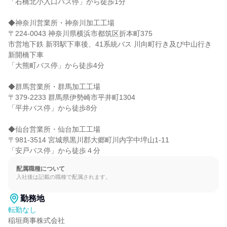
「石橋北小入口バス停」から徒歩1分

◆神奈川営業所・神奈川加工工場

〒224-0043 神奈川県横浜市都筑区折本町375

市営地下鉄 新羽駅下車後、41系統バス 川向町行き及び中山行き 
新開橋下車

「大熊町バス停」から徒歩4分

◆群馬営業所・群馬加工工場

〒379-2233 群馬県伊勢崎市平井町1304

「平井バス停」から徒歩8分

◆仙台営業所・仙台加工工場

〒981-3514 宮城県黒川郡大郷町川内字中埣山1-11

「安戸バス停」から徒歩４分
配属職種について
入社後は記載の職種で配属されます。
勤務地
転勤なし
稲垣商事株式会社
