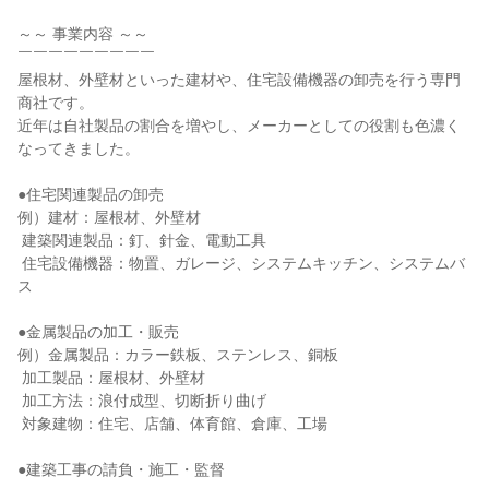
～～ 事業内容 ～～

￣￣￣￣￣￣￣￣￣

屋根材、外壁材といった建材や、住宅設備機器の卸売を行う専門
商社です。

近年は自社製品の割合を増やし、メーカーとしての役割も色濃く
なってきました。

●住宅関連製品の卸売

例）建材：屋根材、外壁材

 建築関連製品：釘、針金、電動工具

 住宅設備機器：物置、ガレージ、システムキッチン、システムバ
ス

●金属製品の加工・販売

例）金属製品：カラー鉄板、ステンレス、銅板

 加工製品：屋根材、外壁材

 加工方法：浪付成型、切断折り曲げ

 対象建物：住宅、店舗、体育館、倉庫、工場

●建築工事の請負・施工・監督
