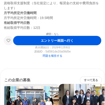
資格取得支援制度（当社規定により、報奨金の支給や費用負担を
月平均所定外労働時間
有給取得平均日数
締切：なし
エントリー画面へ行く
表示開始日：2026年1月8日
原稿ID：
5df381de20a08d5e
問題を報告する
この企業の募集
すべて見る