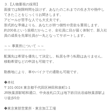
３.【人物重視の採用】

面接では制限時間を設けず、あなたのこれまでの生き方や熱中し
てきたことをじっくりお聞きします。

アピールが苦手な人でも大丈夫です。

形式的な準備よりも、あなたが持つ個性や意欲を重視します。

約200名という規模だからこそ、全社員に目が届く体制で、新入社
員の成長を先輩社員が一丸となってサポートします。

～～ 事業所について ～～

￣￣￣￣￣￣￣￣￣￣￣￣

配属先は希望を優先して決定し、転居を伴う転勤はありません。

移動希望などの申請も可能です。

勤務地により、車やバイクでの通勤も可能です。

◆本社

〒101-0024 東京都千代田区神田和泉町1-1

JR秋葉原駅昭和通口、中央改札口又は地下鉄日比谷線秋葉原駅よ
り徒歩5分

◆東京東部営業所・東京加工工場
