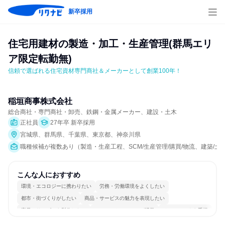
新卒採用
住宅用建材の製造・加工・生産管理(群馬エリ
ア限定転勤無)
信頼で選ばれる住宅資材専門商社＆メーカーとして創業100年！
稲垣商事株式会社
総合商社・専門商社・卸売、鉄鋼・金属メーカー、建設・土木
正社員
27年卒 新卒採用
宮城県、群馬県、千葉県、東京都、神奈川県
職種候補が複数あり（製造・生産工程、SCM/生産管理/購買/物流、建築/
こんな人におすすめ
環境・エコロジーに携わりたい
労務・労働環境をよくしたい
都市・街づくりがしたい
商品・サービスの魅力を表現したい
商品・サービスを製作したい
コミュニケーションが活発
チームワークを重視
長く同じ会社に居続けられる
一つの専門分野を極める
目標に追われず働ける