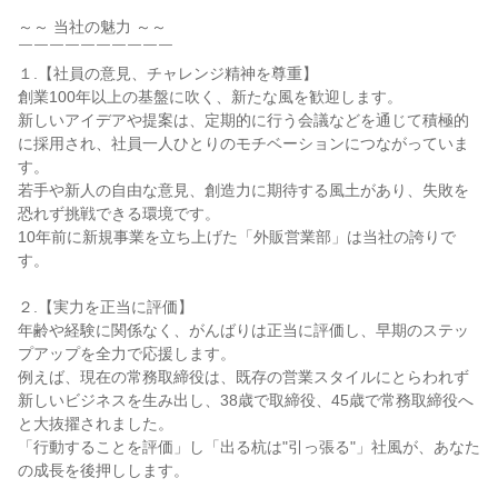
～～ 当社の魅力 ～～

￣￣￣￣￣￣￣￣￣￣

１.【社員の意見、チャレンジ精神を尊重】

創業100年以上の基盤に吹く、新たな風を歓迎します。

新しいアイデアや提案は、定期的に行う会議などを通じて積極的
に採用され、社員一人ひとりのモチベーションにつながっていま
す。

若手や新人の自由な意見、創造力に期待する風土があり、失敗を
恐れず挑戦できる環境です。

10年前に新規事業を立ち上げた「外販営業部」は当社の誇りで
す。

２.【実力を正当に評価】

年齢や経験に関係なく、がんばりは正当に評価し、早期のステッ
プアップを全力で応援します。

例えば、現在の常務取締役は、既存の営業スタイルにとらわれず
新しいビジネスを生み出し、38歳で取締役、45歳で常務取締役へ
と大抜擢されました。

「行動することを評価」し「出る杭は"引っ張る"」社風が、あなた
の成長を後押しします。
