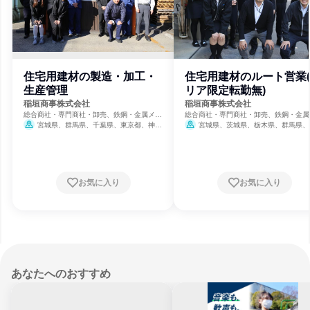
住宅用建材の製造・加工・
住宅用建材のルート営業
生産管理
リア限定転勤無)
稲垣商事株式会社
稲垣商事株式会社
総合商社・専門商社・卸売、鉄鋼・金属メー
総合商社・専門商社・卸売、鉄鋼・金属
カー、建設・土木
カー、建設・土木
宮城県、群馬県、千葉県、東京都、神奈
宮城県、茨城県、栃木県、群馬県、
川県
県、千葉県、東京都、神奈川県
お気に入り
お気に入り
あなたへのおすすめ