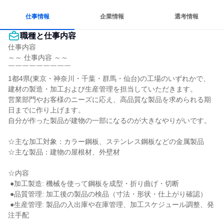
仕事情報
企業情報
選考情報
職種と仕事内容
仕事内容

～～ 仕事内容 ～～

￣￣￣￣￣￣￣￣￣

1都4県(東京・神奈川・千葉・群馬・仙台)の工場のいずれかで、
建材の製造・加工および生産管理を担当していただきます。

営業部門やお客様のニーズに応え、高品質な製品を求められる期
日までに作り上げます。

自分が作った製品が建物の一部になるのが大きなやりがいです。

☆主な加工対象：カラー鋼板、ステンレス鋼板などの金属製品

☆主な製品：建物の屋根材、外壁材

☆内容

 ●加工製造: 機械を使って鋼板を成型・折り曲げ・切断

 ●品質管理: 加工後の製品の検品（寸法・形状・仕上がり確認）

 ●生産管理: 製品の入出庫や在庫管理、加工スケジュール調整、発
注手配
