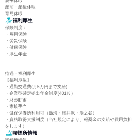
慶弔休暇

産前・産後休暇

育児休暇
福利厚生
保険制度：

・雇用保険

・労災保険

・健康保険

・厚生年金

待遇・福利厚生

【福利厚生】

・通勤交通費(月5万円まで支給)

・企業型確定拠出年金制度(401Ｋ）

・財形貯蓄

・家族手当

・健保保養所利用可（熱海・軽井沢・湯之谷）

・資格取得支援制度（当社規定により、報奨金の支給や費用負担
をします）
喫煙所情報