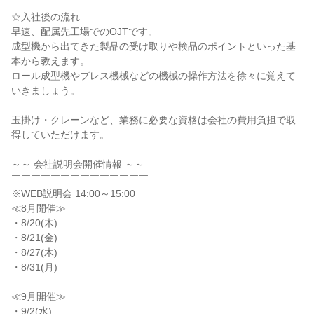
☆入社後の流れ

早速、配属先工場でのOJTです。

成型機から出てきた製品の受け取りや検品のポイントといった基
本から教えます。

ロール成型機やプレス機械などの機械の操作方法を徐々に覚えて
いきましょう。

玉掛け・クレーンなど、業務に必要な資格は会社の費用負担で取
得していただけます。

～～ 会社説明会開催情報 ～～

￣￣￣￣￣￣￣￣￣￣￣￣￣￣

※WEB説明会 14:00～15:00

≪8月開催≫

・8/20(木)

・8/21(金)

・8/27(木)

・8/31(月)

≪9月開催≫

・9/2(水)
