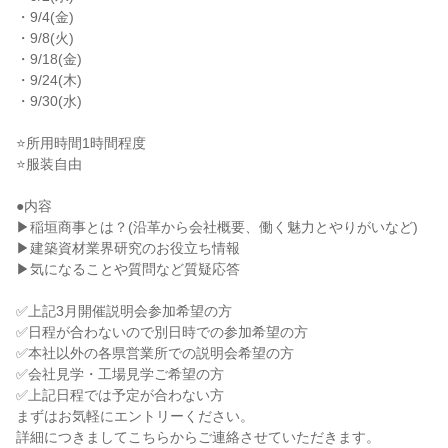
・9/4(金)

・9/8(火)

・9/18(金)

・9/24(木)

・9/30(水)

⭐所用時間1時間程度

⭐服装自由

●内容

▶稲垣商事とは？(沿革から会社概要、働く魅力とやりがいなど)

▶建築資材業界研究のお役立ち情報

▶気になることや質問など質疑応答

✅上記3月開催説明会参加希望の方

✅日程が合わないので別日時での参加希望の方

✅本社以外の各県営業所での説明会希望の方

✅会社見学・工場見学ご希望の方

✅上記日程では予定が合わない方

まずはお気軽にエントリーください。

詳細につきましてこちらからご連絡させていただきます。
