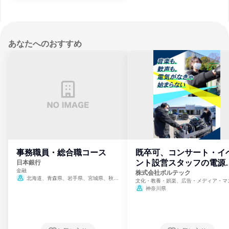
あなたへのおすすめ
事務職員・総合職コース
既卒可、コンサート・イ
ント設営スタッフの電源
日本銀行
金融
門
株式会社ボルテック
北海道、青森県、岩手県、宮城県、秋田
文化・教養・娯楽、広告・メディア・マ
県、山形県、福島県、茨城県、群馬県、埼玉
ミ、電力・ガス・水道・エネルギー
神奈川県
県、東京都、神奈川県、新潟県、富山県、石
川県、福井県、山梨県、長野県、静岡県、愛
知県、京都府、大阪府、兵庫県、鳥取県、島
根県、岡山県、広島県、山口県、徳島県、香
川県、愛媛県、高知県、福岡県、佐賀県、長