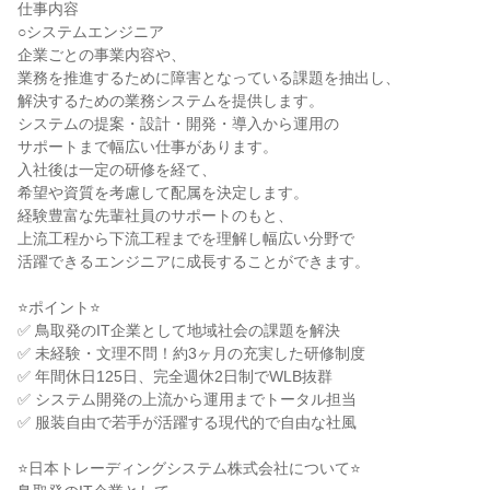
仕事内容

○システムエンジニア

企業ごとの事業内容や、

業務を推進するために障害となっている課題を抽出し、

解決するための業務システムを提供します。

システムの提案・設計・開発・導入から運用の

サポートまで幅広い仕事があります。

入社後は一定の研修を経て、

希望や資質を考慮して配属を決定します。

経験豊富な先輩社員のサポートのもと、

上流工程から下流工程までを理解し幅広い分野で

活躍できるエンジニアに成長することができます。

⭐ポイント⭐

✅ 鳥取発のIT企業として地域社会の課題を解決

✅ 未経験・文理不問！約3ヶ月の充実した研修制度

✅ 年間休日125日、完全週休2日制でWLB抜群

✅ システム開発の上流から運用までトータル担当

✅ 服装自由で若手が活躍する現代的で自由な社風

⭐日本トレーディングシステム株式会社について⭐
