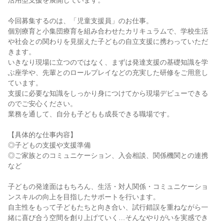
活用型支援を展開しています。

今回募集するのは、「児童支援員」のお仕事。

個別療育と小集団療育を組み合わせたカリキュラムで、学校生活
や社会との関わりを見据えた子どもの自立支援に携わっていただ
きます。

いきなり現場に立つのではなく、まずは発達支援の基礎知識を学
ぶ座学や、先輩とのロールプレイなどの充実した研修をご用意し
ています。

支援に必要な知識をしっかり身につけてから現場デビューできる
のでご安心ください。

業務を通して、自分も子どもも成長できる職場です。

【具体的な仕事内容】

◎子どもの支援や支援準備

◎ご家族とのコミュニケーション、入会相談、関係機関との連携 
など

子どもの発達面はもちろん、生活・対人関係・コミュニケーショ
ンスキルの向上を目指したサポートを行います。

自主性をもって子どもたちと向き合い、試行錯誤を重ねながら一
緒に喜び合う空間を創り上げていく…そんなやりがいを実感でき