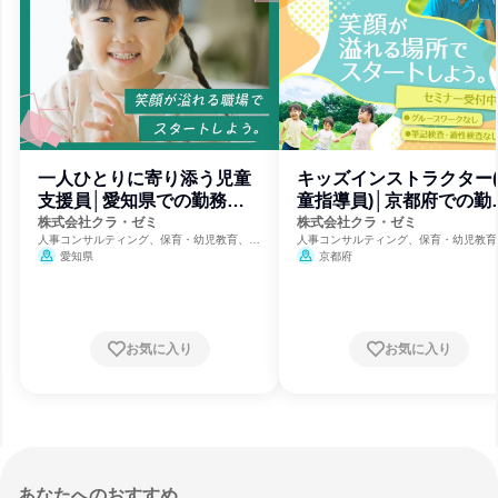
一人ひとりに寄り添う児童
キッズインストラクター
支援員│愛知県での勤務確
童指導員)│京都府での勤
約
確約
株式会社クラ・ゼミ
株式会社クラ・ゼミ
人事コンサルティング、保育・幼児教育、福
人事コンサルティング、保育・幼児教育
祉・独立行政法人・NGO・NPO
祉・独立行政法人・NGO・NPO
愛知県
京都府
お気に入り
お気に入り
あなたへのおすすめ