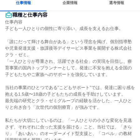
仕事情報
企業情報
選考情報
職種と仕事内容
仕事内容

子ども一人ひとりの個性に寄り添い、成長を支えるお仕事。

「誰にだって輝ける舞台がある」という理念を掲げ、個別指導塾
や児童発達支援・放課後等デイサービス事業を展開する株式会社
クラ・ゼミ。

「一人ひとりが尊重され、活躍できる社会」の実現を目指し、療
育事業の国内トップランナーとして、発達に不安を抱える全国の
子どもたちやご家族へのサポートを強化しています。

当社の事業のひとつである“こどもサポート”では、発達に困り感を
抱える1.5歳〜18歳の子どもたちの成長を手助けしています。

最先端の研究とクラ・ゼミグループの経験を活かした、一人ひと
りと向き合う「次世代の個別療育」が強みです。

私たちが大切にしているのは、「一人ひとりの小さな変化を見逃
さず、それぞれに合った支援を届ける」こと。当社では、「きら
り」「あいあい」のオーダーメイド型支援と、「コペル」の教材