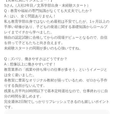
【先輩社員にインタビュー！】

Sさん（入社2年目／文系学部出身・未経験スタート）

Q：教育や福祉の専門知識がなくても大丈夫でしたか？

A：はい、全く問題ありません！

私も教育学部出身ではないため最初は不安でしたが、1ヶ月以上の
手厚い研修があり、子どもの発達に関する基礎知識からロールプ
レイまでイチから学べました。

独自の認定試験に合格してからの現場デビューとなるので、自信
を持って子どもたちと向き合えます。

未経験スタートの同期が多いのも心強いですね。

Q：ズバリ、働きやすさはどうですか？

A：想像以上に働きやすいです！

教育業界の「残業や持ち帰りの仕事が多そう」というイメージと
は全く違いました。

各教室に豊富なオリジナル教材が揃っているため、ゼロから手作
りする負担がないんです。

残業も月平均10時間以下で基本定時退社なので、仕事終わりに自
分の時間を楽しめます。

完全週休2日制でしっかりリフレッシュできるのも嬉しいポイント
です。