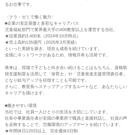
るお仕事です。

〈クラ・ゼミで働く魅力〉

■企業の安定基盤と多彩なキャリアパス

児童福祉部門で業界最大手の400教室以上を運営する当社。

★従業員約3,400名（2024年10月時点）

★売上高約135億円（2025年3月実績）

といった実績を築き、現在も成長を続けています。

全国にネットワークがあるため、情報共有も活発です。

将来は、現場で子どもと向き合い続けることはもちろん、資格取
得支援制度を活用して「保育士」や「児童発達支援管理責任者」
となり給与アップを目指すことも可能です。

さらに、教室長へステップアップするルートなど、あなたらしい
キャリアを描けます。

■働きやすい環境

当社では、社員一人ひとりの生活を大切にしています。

社長や事業責任者が全国の事業所で職員と直接対話し、社員の声
を反映することで、労働環境のアップデートを続けています。

★年間休日120日以上、完全週休2日制
