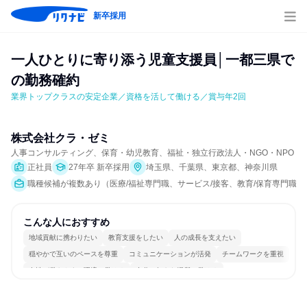
新卒採用
一人ひとりに寄り添う児童支援員│一都三県で
の勤務確約
業界トップクラスの安定企業／資格を活して働ける／賞与年2回
株式会社クラ・ゼミ
人事コンサルティング、保育・幼児教育、福祉・独立行政法人・NGO・NPO
正社員
27年卒 新卒採用
埼玉県、千葉県、東京都、神奈川県
職種候補が複数あり（医療/福祉専門職、サービス/接客、教育/保育専門職）
こんな人におすすめ
地域貢献に携わりたい
教育支援をしたい
人の成長を支えたい
穏やかで互いのペースを尊重
コミュニケーションが活発
チームワークを重視
女性が働きやすい環境で働ける
自分の好きな場所で働ける
若手が裁量を持てる環境
人とたくさん会話する