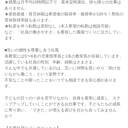
★残業は月平均10時間以下で、基本定時退社。持ち帰りの仕事は
ありません。

★産前産後・育児休暇は希望者の取得率・復帰率が100％！男性の
育休取得実績もあります。

★転居を伴う転勤は原則なし（本人希望の転勤は相談可能）

など、「社員の働きやすさ」を重視した職場づくりに注力してい
ます。

■互いの個性を尊重し合う社風

各教室には5〜6名の児童指導員と1名の教室長が在籍しています。

活躍している社員の性別、年齢、経験はさまざま。

そんな中でも共通しているのは、互いに仲間を思いやり「助け合
いながら働こう」という姿勢です。

不安なことや困ったことをいつでも相談できる安心感がありま
す。

子どもの日々の一歩を見守りながら、自身も着実に成長し、ステ
ップアップしていくことができるお仕事です。子どもたちの成長
に寄り添い、「できた」が増える喜びを分かち合ってみません
か？
