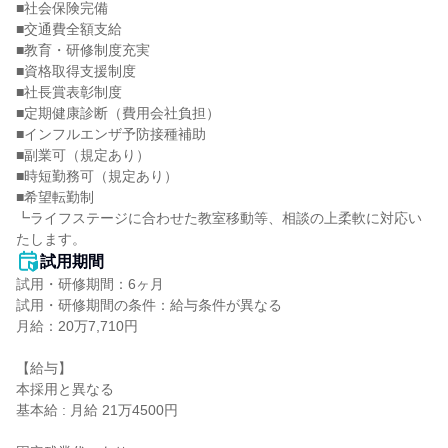
■社会保険完備

■交通費全額支給

■教育・研修制度充実

■資格取得支援制度

■社長賞表彰制度

■定期健康診断（費用会社負担）

■インフルエンザ予防接種補助

■副業可（規定あり）

■時短勤務可（規定あり）

■希望転勤制

┗ライフステージに合わせた教室移動等、相談の上柔軟に対応い
たします。
試用期間
試用・研修期間：6ヶ月

試用・研修期間の条件：給与条件が異なる

月給：20万7,710円

【給与】

本採用と異なる

基本給 : 月給 21万4500円
