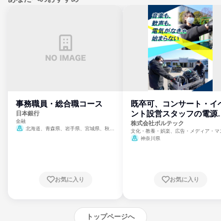
事務職員・総合職コース
既卒可、コンサート・イ
ント設営スタッフの電源
日本銀行
金融
門
株式会社ボルテック
北海道、青森県、岩手県、宮城県、秋田
文化・教養・娯楽、広告・メディア・マ
県、山形県、福島県、茨城県、群馬県、埼玉
ミ、電力・ガス・水道・エネルギー
神奈川県
県、東京都、神奈川県、新潟県、富山県、石
川県、福井県、山梨県、長野県、静岡県、愛
知県、京都府、大阪府、兵庫県、鳥取県、島
根県、岡山県、広島県、山口県、徳島県、香
川県、愛媛県、高知県、福岡県、佐賀県、長
お気に入り
お気に入り
崎県、熊本県、大分県、宮崎県、鹿児島県、
沖縄県
トップページへ