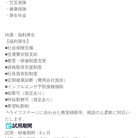
・労災保険

・健康保険

・厚生年金

待遇・福利厚生

【福利厚生】

■社会保険完備

■交通費全額支給

■教育・研修制度充実

■資格取得支援制度

■社長賞表彰制度

■定期健康診断（費用会社負担）

■インフルエンザ予防接種補助

■副業可（規定あり）

■時短勤務可（規定あり）

■希望転勤制

┗ライフステージに合わせた教室移動等、相談の上柔軟に対応い
たします。
試用期間
試用・研修期間：6ヶ月
