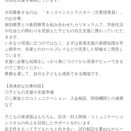
活用型支援を展開しています。

今回募集するのは、「キッズインストラクター（児童指導員）」
のお仕事。

個別療育と小集団療育を組み合わせたカリキュラムで、学校生活
や社会との関わりを見据えた子どもの自立支援に携わっていただ
きます。

いきなり現場に立つのではなく、まずは発達支援の基礎知識を学
ぶ座学や、先輩とのロールプレイなどの充実した研修をご用意し
ています。

支援に必要な知識をしっかり身につけてから現場デビューできる
のでご安心ください。

業務を通して、自分も子どもも成長できる職場です。

【具体的な仕事内容】

◎子どもの支援や支援準備

◎ご家族とのコミュニケーション、入会相談、関係機関との連携 
など

子どもの発達面はもちろん、生活・対人関係・コミュニケーショ
ンスキルの向上を目指したサポートを行います。

自主性をもって子どもたちと向き合い、試行錯誤を重ねながら一