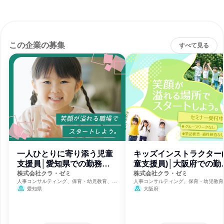
この企業の募集
すべて見る
一人ひとりに寄り添う児童
キッズインストラクター
支援員│愛知県での勤務確
童支援員)│大阪府での勤
約
確約
株式会社クラ・ゼミ
株式会社クラ・ゼミ
人事コンサルティング、保育・幼児教育、福
人事コンサルティング、保育・幼児教育
祉・独立行政法人・NGO・NPO
祉・独立行政法人・NGO・NPO
愛知県
大阪府