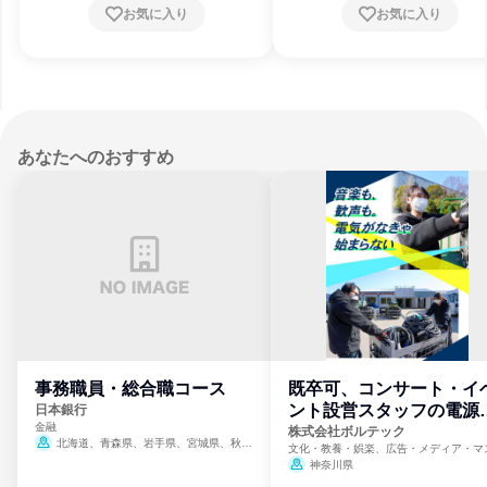
お気に入り
お気に入り
あなたへのおすすめ
事務職員・総合職コース
既卒可、コンサート・イ
ント設営スタッフの電源
日本銀行
金融
門
株式会社ボルテック
北海道、青森県、岩手県、宮城県、秋田
文化・教養・娯楽、広告・メディア・マ
県、山形県、福島県、茨城県、群馬県、埼玉
ミ、電力・ガス・水道・エネルギー
神奈川県
県、東京都、神奈川県、新潟県、富山県、石