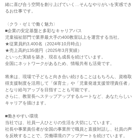
緒に喜び合う空間を創り上げていく…そんなやりがいを実感でき
るお仕事です。

〈クラ・ゼミで働く魅力〉

■企業の安定基盤と多彩なキャリアパス

児童福祉部門で業界最大手の400教室以上を運営する当社。

★従業員約3,400名（2024年10月時点）

★売上高約135億円（2025年3月実績）

といった実績を築き、現在も成長を続けています。

全国にネットワークがあるため、情報共有も活発です。

将来は、現場で子どもと向き合い続けることはもちろん、資格取
得支援制度を活用して「保育士」や「児童発達支援管理責任者」
となり給与アップを目指すことも可能です。

さらに、教室長へステップアップするルートなど、あなたらしい
キャリアを描けます。

■働きやすい環境

当社では、社員一人ひとりの生活を大切にしています。

社長や事業責任者が全国の事業所で職員と直接対話し、社員の声
を反映することで、労働環境のアップデートを続けています。
