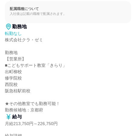
配属職種について
入社後は記載の職種で配属されます。
勤務地
転勤なし
株式会社クラ・ゼミ

勤務地

【営業所】

■こどもサポート教室「きらり」

出町柳校

修学院校

西院校

阪急桂駅前校

★その他教室でも勤務可能！

勤務候補地：京都府
給与
月給213,750円～226,750円
給与詳細
