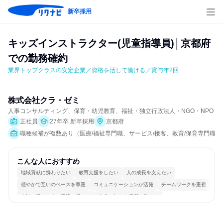
新卒採用
キッズインストラクター(児童指導員)│京都府
での勤務確約
業界トップクラスの安定企業／資格を活して働ける／賞与年2回
株式会社クラ・ゼミ
人事コンサルティング、保育・幼児教育、福祉・独立行政法人・NGO・NPO
正社員
27年卒 新卒採用
京都府
職種候補が複数あり（医療/福祉専門職、サービス/接客、教育/保育専門職）
こんな人におすすめ
地域貢献に携わりたい
教育支援をしたい
人の成長を支えたい
穏やかで互いのペースを尊重
コミュニケーションが活発
チームワークを重視
女性が働きやすい環境で働ける
自分の好きな場所で働ける
若手が裁量を持てる環境
人とたくさん会話する