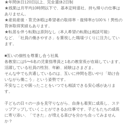
★年間休日120日以上、完全週休2日制

★残業は月平均10時間以下で、基本定時退社。持ち帰りの仕事は
ありません。

★産前産後・育児休暇は希望者の取得率・復帰率が100％！男性の
育休取得実績もあります。

★転居を伴う転勤は原則なし（本人希望の転勤は相談可能）

など、「社員の働きやすさ」を重視した職場づくりに注力してい
ます。

■互いの個性を尊重し合う社風

各教室には5〜6名の児童指導員と1名の教室長が在籍しています。

活躍している社員の性別、年齢、経験はさまざま。

そんな中でも共通しているのは、互いに仲間を思いやり「助け合
いながら働こう」という姿勢です。

不安なことや困ったことをいつでも相談できる安心感がありま
す。

子どもの日々の一歩を見守りながら、自身も着実に成長し、ステ
ップアップしていくことができるお仕事です。子どもたちの成長
に寄り添い、「できた」が増える喜びを分かち合ってみません
か？
