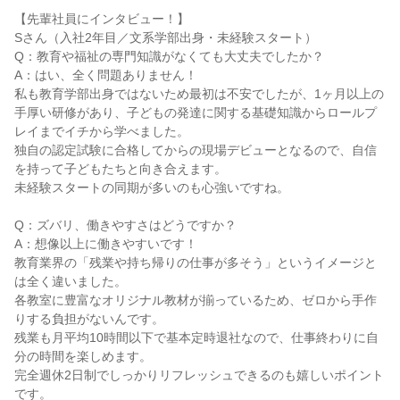
【先輩社員にインタビュー！】

Sさん（入社2年目／文系学部出身・未経験スタート）

Q：教育や福祉の専門知識がなくても大丈夫でしたか？

A：はい、全く問題ありません！

私も教育学部出身ではないため最初は不安でしたが、1ヶ月以上の
手厚い研修があり、子どもの発達に関する基礎知識からロールプ
レイまでイチから学べました。

独自の認定試験に合格してからの現場デビューとなるので、自信
を持って子どもたちと向き合えます。

未経験スタートの同期が多いのも心強いですね。

Q：ズバリ、働きやすさはどうですか？

A：想像以上に働きやすいです！

教育業界の「残業や持ち帰りの仕事が多そう」というイメージと
は全く違いました。

各教室に豊富なオリジナル教材が揃っているため、ゼロから手作
りする負担がないんです。

残業も月平均10時間以下で基本定時退社なので、仕事終わりに自
分の時間を楽しめます。

完全週休2日制でしっかりリフレッシュできるのも嬉しいポイント
です。