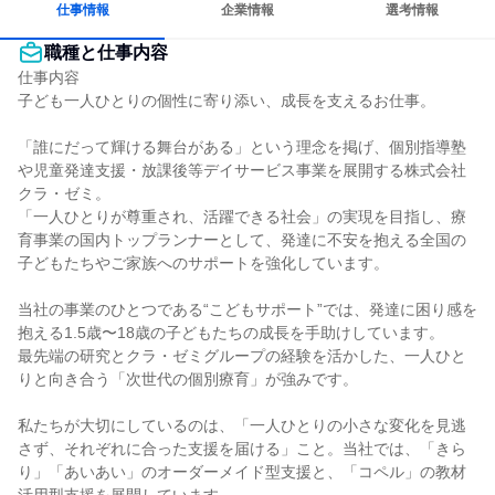
仕事情報
企業情報
選考情報
職種と仕事内容
仕事内容

子ども一人ひとりの個性に寄り添い、成長を支えるお仕事。

「誰にだって輝ける舞台がある」という理念を掲げ、個別指導塾
や児童発達支援・放課後等デイサービス事業を展開する株式会社
クラ・ゼミ。

「一人ひとりが尊重され、活躍できる社会」の実現を目指し、療
育事業の国内トップランナーとして、発達に不安を抱える全国の
子どもたちやご家族へのサポートを強化しています。

当社の事業のひとつである“こどもサポート”では、発達に困り感を
抱える1.5歳〜18歳の子どもたちの成長を手助けしています。

最先端の研究とクラ・ゼミグループの経験を活かした、一人ひと
りと向き合う「次世代の個別療育」が強みです。

私たちが大切にしているのは、「一人ひとりの小さな変化を見逃
さず、それぞれに合った支援を届ける」こと。当社では、「きら
り」「あいあい」のオーダーメイド型支援と、「コペル」の教材