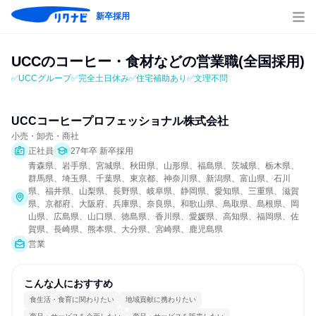
新卒採用
UCCのコーヒー・食材などの営業職(全国採用)
✅UCCグループ✅完全土日休み✅住宅補助あり✅文理不問
UCCコーヒープロフェッショナル株式会社
小売・卸売・商社
正社員
27年卒 新卒採用
青森県、岩手県、宮城県、秋田県、山形県、福島県、茨城県、栃木県、
群馬県、埼玉県、千葉県、東京都、神奈川県、新潟県、富山県、石川
県、福井県、山梨県、長野県、岐阜県、静岡県、愛知県、三重県、滋賀
県、京都府、大阪府、兵庫県、奈良県、和歌山県、鳥取県、島根県、岡
山県、広島県、山口県、徳島県、香川県、愛媛県、高知県、福岡県、佐
賀県、長崎県、熊本県、大分県、宮崎県、鹿児島県
営業
こんな人におすすめ
食生活・食育に関わりたい
地域貢献に携わりたい