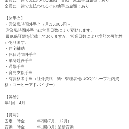
全員に一律で支払われる通勤・皆勤・家族手当金額：あり

全員に一律で支払われるその他手当金額：あり

【諸手当】

・営業職時間外手当（月:35,985円～）

 営業職時間外手当は営業日数により変動します。

 最低保証額を記載しておりますが、営業日数により増額の可能性
があります。

・住宅補助

・休日時間外手当

・単身赴任手当

・通勤手当

・育児支援手当

・有資格者手当（社外資格：衛生管理者他/UCCグループ社内資
格：コーヒーアドバイザー）

【昇給】

年1回：4月

【賞与】

固定一時金・・・年2回(7月、12月)

変動一時金・・・年1回(3月) 業績変動
