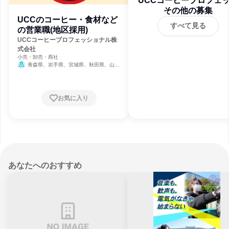
UCCコーヒープロフェ
ョナル株式会社
その他の募集
UCCのコーヒー・食材など
すべて見る
の営業職(地区採用)
UCCコーヒープロフェッショナル株
式会社
小売・卸売・商社
青森県、岩手県、宮城県、秋田県、山形
県、福島県、茨城県、栃木県、群馬県、埼玉
県、千葉県、東京都、神奈川県、新潟県、富
山県、石川県、福井県、山梨県、長野県、岐
阜県、静岡県、愛知県、三重県、滋賀県、京
お気に入り
都府、大阪府、兵庫県、奈良県、和歌山県、
鳥取県、島根県、岡山県、広島県、山口県、
徳島県、香川県、愛媛県、高知県、福岡県、
佐賀県、長崎県、熊本県、大分県、宮崎県、
鹿児島県
あなたへのおすすめ