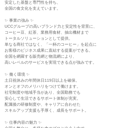
安定した基盤と専門性を持ち、

全国の食文化を支えています。

✨ 事業の強み ✨

UCCグループの高いブランド力と安定性を背景に、

コーヒー豆、紅茶、業務用食材、抽出機材まで

トータルソリューションとして提供。

単なる商社ではなく、「一杯のコーヒー」を起点に

お客様のビジネス成果に直結する提案ができる。

全国を網羅する販売網と物流網により、

高いレベルのサービスを実現できる点が強みです。

✨ 働く環境 ✨

土日祝休みの年間休日119日以上を確保。

オンとオフのメリハリをつけて働けます。

社宅制度や地域手当があり、全国勤務でも

安心して生活できるサポート体制が充実。

配属後の研修制度や、キャリアに合わせた

スキルアップ支援も手厚く、成長をサポート。

✨ 仕事内容の魅力 ✨
