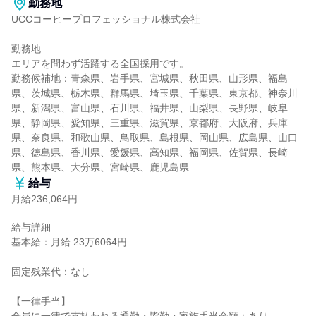
勤務地
UCCコーヒープロフェッショナル株式会社

勤務地

エリアを問わず活躍する全国採用です。

勤務候補地：青森県、岩手県、宮城県、秋田県、山形県、福島
県、茨城県、栃木県、群馬県、埼玉県、千葉県、東京都、神奈川
県、新潟県、富山県、石川県、福井県、山梨県、長野県、岐阜
県、静岡県、愛知県、三重県、滋賀県、京都府、大阪府、兵庫
県、奈良県、和歌山県、鳥取県、島根県、岡山県、広島県、山口
県、徳島県、香川県、愛媛県、高知県、福岡県、佐賀県、長崎
県、熊本県、大分県、宮崎県、鹿児島県
給与
月給236,064円
給与詳細

基本給：月給 23万6064円

固定残業代：なし

【一律手当】
