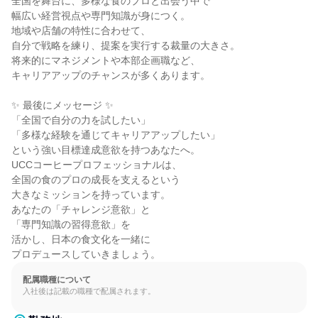
全国を舞台に、多様な食のプロと出会う中で

幅広い経営視点や専門知識が身につく。

地域や店舗の特性に合わせて、

自分で戦略を練り、提案を実行する裁量の大きさ。

将来的にマネジメントや本部企画職など、

キャリアアップのチャンスが多くあります。

✨ 最後にメッセージ ✨

「全国で自分の力を試したい」

「多様な経験を通じてキャリアアップしたい」

という強い目標達成意欲を持つあなたへ。

UCCコーヒープロフェッショナルは、

全国の食のプロの成長を支えるという

大きなミッションを持っています。

あなたの「チャレンジ意欲」と

「専門知識の習得意欲」を

活かし、日本の食文化を一緒に

プロデュースしていきましょう。
配属職種について
入社後は記載の職種で配属されます。