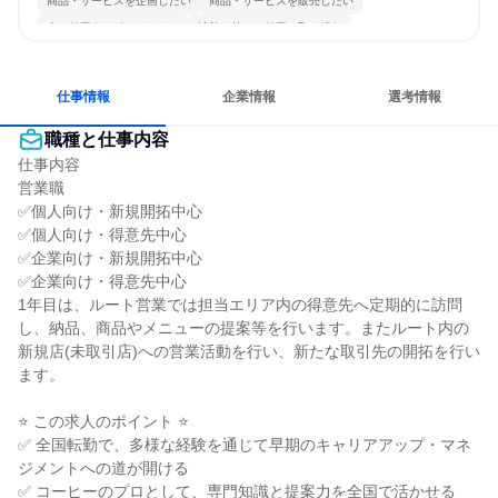
商品・サービスを企画したい
商品・サービスを販売したい
人の仕事をサポートしたい
情熱を持って仕事に取り組む
コミュニケーションが活発
多様な職種の人と関われる
若手が裁量を持てる環境
仕事情報
企業情報
選考情報
職種と仕事内容
仕事内容

営業職

✅個人向け・新規開拓中心

✅個人向け・得意先中心

✅企業向け・新規開拓中心

✅企業向け・得意先中心

1年目は、ルート営業では担当エリア内の得意先へ定期的に訪問
し、納品、商品やメニューの提案等を行います。またルート内の
新規店(未取引店)への営業活動を行い、新たな取引先の開拓を行い
ます。

⭐ この求人のポイント ⭐

✅ 全国転勤で、多様な経験を通じて早期のキャリアアップ・マネ
ジメントへの道が開ける

✅ コーヒーのプロとして、専門知識と提案力を全国で活かせる
