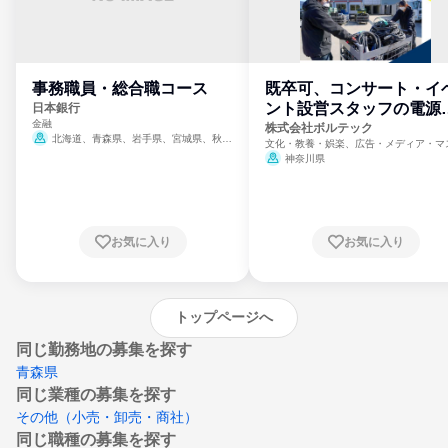
事務職員・総合職コース
既卒可、コンサート・イ
ント設営スタッフの電源
日本銀行
金融
門
株式会社ボルテック
北海道、青森県、岩手県、宮城県、秋田
文化・教養・娯楽、広告・メディア・マ
県、山形県、福島県、茨城県、群馬県、埼玉
ミ、電力・ガス・水道・エネルギー
神奈川県
県、東京都、神奈川県、新潟県、富山県、石
川県、福井県、山梨県、長野県、静岡県、愛
知県、京都府、大阪府、兵庫県、鳥取県、島
根県、岡山県、広島県、山口県、徳島県、香
川県、愛媛県、高知県、福岡県、佐賀県、長
お気に入り
お気に入り
崎県、熊本県、大分県、宮崎県、鹿児島県、
沖縄県
トップページへ
同じ勤務地の募集を探す
青森県
同じ業種の募集を探す
その他（小売・卸売・商社）
同じ職種の募集を探す