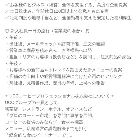
✅ お客様のビジネス（経営）全体を支援する、高度な企画提案

✅ 土日祝休み、年間休日120日以上で公私ともに充実

✅ 社宅制度や地域手当など、全国勤務を支える安定した福利厚生

⏰ 新入社員一日の流れ（営業職の場合） ⏰

＜午前＞

・出社後、メールチェックや訪問準備、注文の確認

・営業車に商品を積み込み、お客様先へ出発

・担当エリアのお客様（飲食店など）を訪問し、注文商品の納品

＜午後＞

・お客様への新商品やトレンドを踏まえた新メニューの提案

・店舗の売上向上や経営課題解決に向けた企画のヒアリング

・帰社後、見積書作成、翌日の準備、上司への報告

⭐ UCCコーヒープロフェッショナル株式会社について ⭐

UCCグループの一員として、

喫茶店、レストラン、ホテル、オフィスなど

「プロのコーヒー市場」を専門に事業を展開。

コーヒーの提供のみならず、食材や機器、

メニュー、店舗運営の課題解決までを担う

「総合的な食のパートナー」です。
