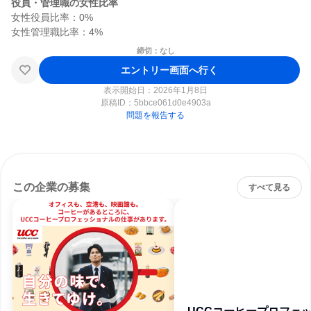
役員・管理職の女性比率
女性役員比率：0%

締切：なし
エントリー画面へ行く
表示開始日：2026年1月8日
原稿ID：
5bbce061d0e4903a
問題を報告する
この企業の募集
すべて見る