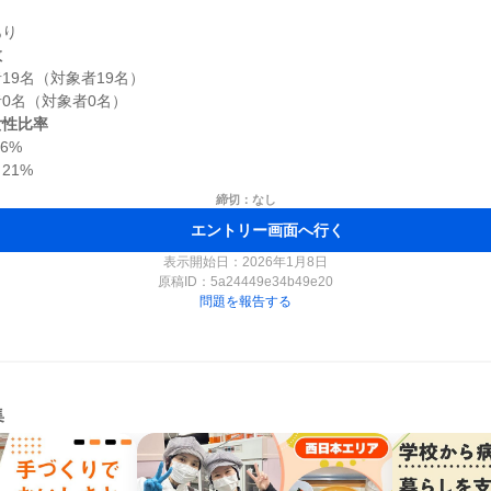
数
9名（対象者19名）

女性比率
%

締切：なし
エントリー画面へ行く
表示開始日：2026年1月8日
原稿ID：
5a24449e34b49e20
問題を報告する
集