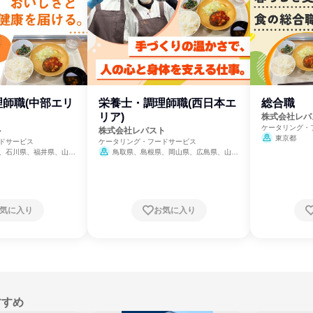
師職(中部エリ
栄養士・調理師職(西日本エ
総合職
リア)
株式会社レパ
ケータリング・
ト
株式会社レパスト
東京都
ドサービス
ケータリング・フードサービス
、石川県、福井県、山梨
鳥取県、島根県、岡山県、広島県、山口
、静岡県、愛知県、三重
県、徳島県、香川県、愛媛県、高知県、福岡
県、佐賀県、長崎県、熊本県、大分県、宮崎
県、鹿児島県、沖縄県
気に入り
お気に入り
すすめ