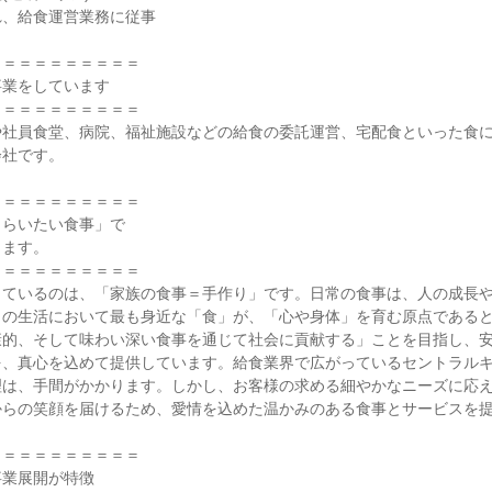
、給食運営業務に従事

＝＝＝＝＝＝＝＝＝

業をしています

＝＝＝＝＝＝＝＝＝

や社員食堂、病院、福祉施設などの給食の委託運営、宅配食といった食
社です。

＝＝＝＝＝＝＝＝＝

らいたい食事」で

ます。

＝＝＝＝＝＝＝＝＝

しているのは、「家族の食事＝手作り」です。日常の食事は、人の成長
々の生活において最も身近な「食」が、「心や身体」を育む原点である
康的、そして味わい深い食事を通じて社会に貢献する」ことを目指し、
を、真心を込めて提供しています。給食業界で広がっているセントラル
理は、手間がかかります。しかし、お客様の求める細やかなニーズに応
らの笑顔を届けるため、愛情を込めた温かみのある食事とサービスを提
＝＝＝＝＝＝＝＝＝

業展開が特徴
