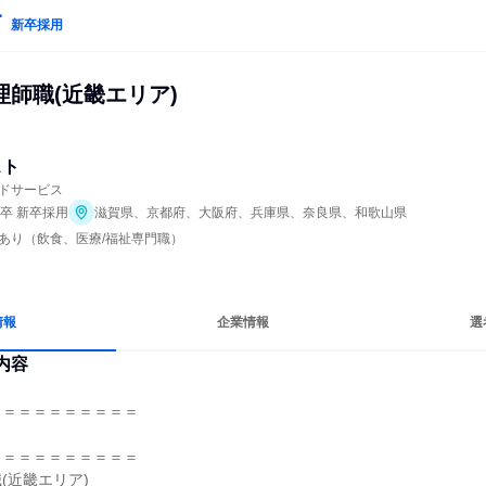
新卒採用
師職(近畿エリア)
スト
ドサービス
年卒 新卒採用
滋賀県、京都府、大阪府、兵庫県、奈良県、和歌山県
あり（飲食、医療/福祉専門職）
情報
企業情報
選
内容
＝＝＝＝＝＝＝＝＝

＝＝＝＝＝＝＝＝＝

近畿エリア)
