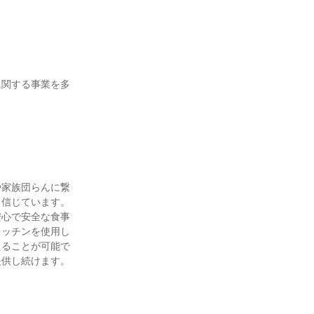
に関する事業を多
や家族団らんに繋
と信じています。
安心で安全な食事
キッチンを使用し
えることが可能で
供し続けます。
