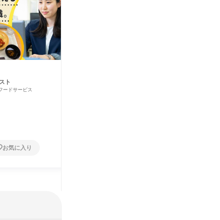
栄養士・調理師職(東日本エ
栄養士
リア)
ア)
スト
フードサービス
株式会社レパスト
株式会社
ケータリング・フードサービス
ケータリン
北海道、青森県、宮城県、山形県、福島
茨城県
県
県、東京都
お気に入り
お気に入り