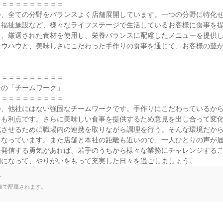
＝＝＝＝＝＝＝＝＝

つ、全ての分野をバランスよく店舗展開しています。一つの分野に特化
、福祉施設など、様々なライフステージで生活しているお客様に食事を
り、厳選された食材を使用し、栄養バランスに配慮したメニューを提供
ノウハウと、美味しさにこだわった手作りの食事を通じて、お客様の豊
＝＝＝＝＝＝＝＝＝

の「チームワーク」

＝＝＝＝＝＝＝＝＝

つ、他社にはない強固なチームワークです。手作りにこだわっているか
とも利点です。さらに美味しい食事を提供するため意見を出し合って変
成させるために職場内の連携を取りながら調理を行う。そんな環境だか
くなっています。また店舗と本社の距離も近いので、一人ひとりの声が
を発信する勇気があれば、若手のうちから様々な業務にチャレンジする
間になって、やりがいをもって充実した日々を過ごしましょう。
て
種で配属されます。

