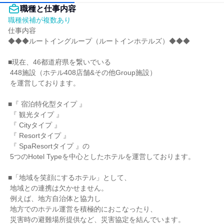
職種と仕事内容
職種候補が複数あり
仕事内容

◆◆◆ルートイングループ（ルートインホテルズ）◆◆◆

■現在、46都道府県を繋いでいる

 448施設（ホテル408店舗&その他Group施設）

 を運営しております。

■『 宿泊特化型タイプ 』

 『 観光タイプ 』

 『 Cityタイプ 』

 『 Resortタイプ 』

 『 SpaResortタイプ 』の

 5つのHotel Typeを中心としたホテルを運営しております。

■「地域を笑顔にするホテル」として、

 地域との連携は欠かせません。

 例えば、地方自治体と協力し

 地方でのホテル運営を積極的におこなったり、

 災害時の避難場所提供など、災害協定を結んでいます。
