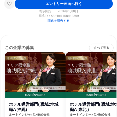
エントリー画面へ行く
表示開始日：2026年1月8日
原稿ID：
58dfbc7108de2399
問題を報告する
この企業の募集
すべて見る
ホテル運営部門( 職域:地域
ホテル運営部門( 職域:地
職A 沖縄)
職A 東北 )
ルートインジャパン株式会社
ルートインジャパン株式会社