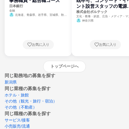
事務職員・総合職コース
既卒可、コンサート・イ
ント設営スタッフの電源
日本銀行
金融
門
株式会社ボルテック
北海道、青森県、岩手県、宮城県、秋田
文化・教養・娯楽、広告・メディア・マ
県、山形県、福島県、茨城県、群馬県、埼玉
ミ、電力・ガス・水道・エネルギー
神奈川県
県、東京都、神奈川県、新潟県、富山県、石
川県、福井県、山梨県、長野県、静岡県、愛
知県、京都府、大阪府、兵庫県、鳥取県、島
根県、岡山県、広島県、山口県、徳島県、香
川県、愛媛県、高知県、福岡県、佐賀県、長
お気に入り
お気に入り
崎県、熊本県、大分県、宮崎県、鹿児島県、
沖縄県
トップページへ
同じ勤務地の募集を探す
新潟県
同じ業種の募集を探す
ホテル・旅館
その他（観光・旅行・宿泊）
その他（不動産）
同じ職種の募集を探す
サービス/接客
小売販売/流通