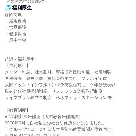
 育児休業の分割取得
福利厚生
保険制度：

・雇用保険

・労災保険

・健康保険

・厚生年金

待遇・福利厚生

【福利厚生】

メンター制度、社員割引、資格取得援助制度、社宅制度

各種保険、慶弔見舞、懇親会費用負担、マンポイ制度

人間ドック・インフルエンザ予防接種補助、永年勤続表彰

単身赴任社員援助制度、リフレッシュ休暇取得制度

ライフプラン積立金制度、ベネフィットステーション 等

【教育制度】

●ING軽井沢研修所（人材教育研修施設）

2000年9月に自社独自の社員研修所を開設しました。

当グループでは、会社は人生最後の教育機関と位置づけ、

社員教育に力を注いでいます。
