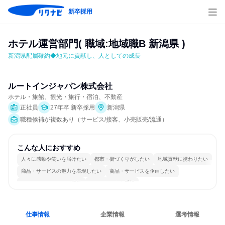
新卒採用
ホテル運営部門( 職域:地域職B 新潟県 )
新潟県配属確約◆地元に貢献し、人としての成長
ルートインジャパン株式会社
ホテル・旅館、観光・旅行・宿泊、不動産
正社員
27年卒 新卒採用
新潟県
職種候補が複数あり（サービス/接客、小売販売/流通）
こんな人におすすめ
人々に感動や笑いを届けたい
都市・街づくりがしたい
地域貢献に携わりたい
商品・サービスの魅力を表現したい
商品・サービスを企画したい
コミュニケーションが活発
チームワークを重視
女性が働きやすい環境で働ける
自分の好きな場所で働ける
人とたくさん会話する
仕事情報
企業情報
選考情報