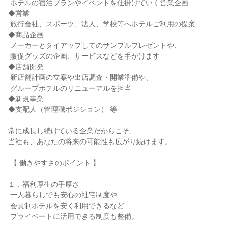
 ホテルの宿泊プランやイベントを仕掛けていく営業企画

◆営業

 旅行会社、スポーツ、法人、学校等へホテルご利用の提案

◆商品企画

 メーカーとタイアップしてのサンプルプレゼントや、

 販促グッズの企画、サービスなどを手がけます

◆店舗開発

 新店舗計画の立案や出店調査・開業準備や、

 グループホテルのリニューアルを担当

◆新規事業

◆支配人（管理職ポジション） 等

常に成長し続けている企業だからこそ、

当社も、あなたの将来の可能性も広がり続けます。

 【 働きやすさのポイント 】

１．福利厚生の手厚さ

 一人暮らしでも安心の社宅制度や

 会員制ホテルを安く利用できるなど

 プライベートに活用できる制度も整備。
