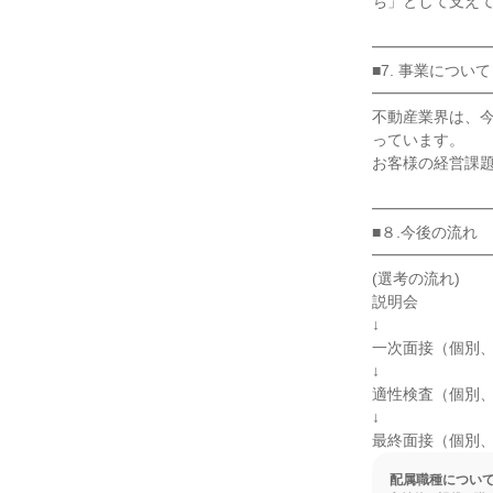
ち」として支えて
━━━━━━━━
■7. 事業について

━━━━━━━━
不動産業界は、今
っています。

お客様の経営課題
━━━━━━━━
■８.今後の流れ

━━━━━━━━
(選考の流れ)

説明会

↓

一次面接（個別、
↓

適性検査（個別、
↓

最終面接（個別
配属職種につい