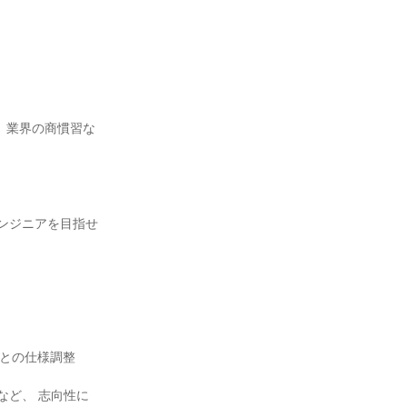
法、業界の商慣習な
ンジニアを目指せ
様との仕様調整
など、 志向性に