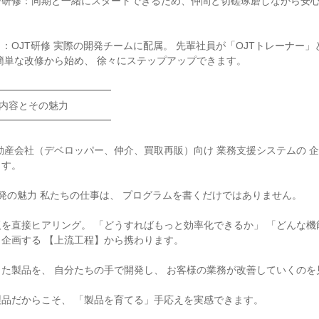
ジ研修：同期と一緒にスタートできるため、仲間と切磋琢磨しながら安
：OJT研修 実際の開発チームに配属。 先輩社員が「OJTトレーナー
簡単な改修から始め、 徐々にステップアップできます。

━━━━━━━━━━━

事内容とその魅力

━━━━━━━━━━━

動産会社（デベロッパー、仲介、買取再販）向け 業務支援システムの 
す。

開発の魅力 私たちの仕事は、 プログラムを書くだけではありません。

を直接ヒアリング。 「どうすればもっと効率化できるか」 「どんな機
企画する 【上流工程】から携わります。

た製品を、 自分たちの手で開発し、 お客様の業務が改善していくのを見
品だからこそ、 「製品を育てる」手応えを実感できます。
