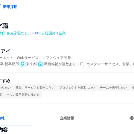
新卒採用
ア職
】客先常駐なし。100%自社開発IT企業
クアイ
ターネット・Webサービス、ソフトウェア開発
年卒 新卒採用
東京都
職種候補が複数あり（IT、カスタマーサクセス、営業、
すすめ
わりたい
商品・サービスを製作したい
プロジェクトを推進したい
チームを統率したい
視
一つの専門分野を極める
情報
企業情報
選
内容