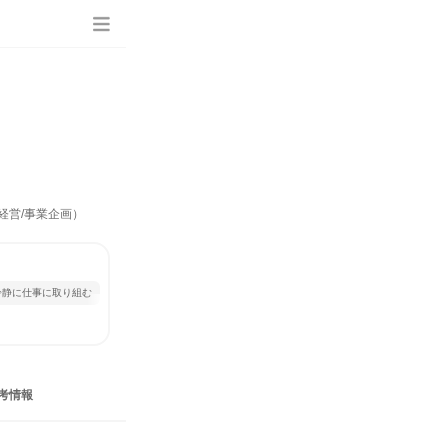
経営/事業企画）
冷静に仕事に取り組む
考情報