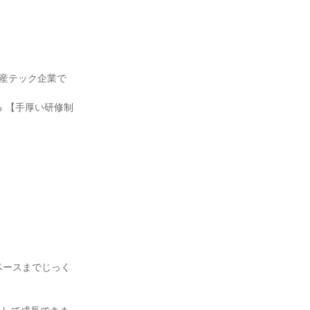
動産テック企業で
る 【手厚い研修制
ベースまでじっく