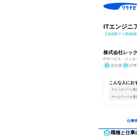
ITエンジニ
【池袋駅チカ勤務確約
株式会社レッ
ITサービス、イン
正社員
27
こんな人にお
テクノロジーに携
チームワークを重
仕事
職種と仕事