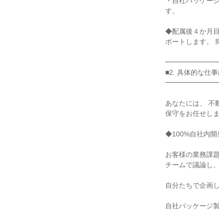
・自社パッケー
す。

◆配属後４か月目
ポートします。 
━━━━━━━━
■2. 具体的な仕
━━━━━━━━
あなたには、 不
保守をお任せしま
◆100%自社内
お客様の業務課題
チームで議論し、
自分たちで企画し
自社パッケージ製