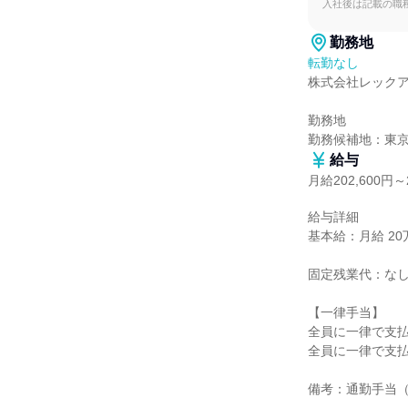
入社後は記載の職
勤務地
転勤なし
株式会社レックア
勤務地

勤務候補地：東
給与
月給202,600円～2
給与詳細

基本給：月給 20万2
固定残業代：なし
【一律手当】

全員に一律で支払
全員に一律で支払
備考：通勤手当（