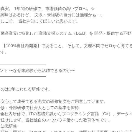
真実。 1年間の研修で、市場価値の高いプロへ。☆

に興味はあるけど、 文系・未経験の自分には無理かも…」

にこそ、 当社を知ってほしいと思います。

動産業界に特化した 業務支援システム（BtoB）を 開発・提供する不
 【100%自社内開発】であること。 そして、文理不問でゼロから育て
す。

━━━━━━━━━━━

イント 〜なぜ未経験から活躍できるのか〜

━━━━━━━━━━━

のは1年にわたる研修です。

安心して成長できる充実の研修制度をご用意しています。

修：外部研修で社会人としての基本を習得

完全社内研修で、ITの基礎知識からプログラミング言語（C#）、データ
任せにせず、当社独自のノウハウを活かした教育体制です。

知識研修
