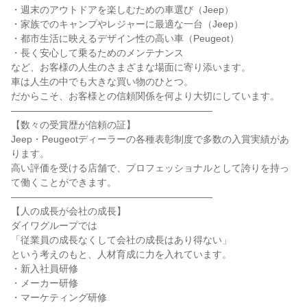
・週末のアウトドアを楽しむための車選び（Jeep）

・家族でのキャンプやレジャーに最適な一台（Jeep）

・都市生活に映えるデザイン性の高い車（Peugeot）

・長く安心して乗るためのメンテナンス

など、お客様の人生のさまざまな場面に寄り添います。

車は人生の中でも大きな買い物のひとつ。

だからこそ、お客様との信頼関係を何より大切にしています。

―――――――――――――――――――――

【数々の受賞歴が信頼の証】

Jeep・Peugeotディーラーの各種表彰制度で多数の入賞実績があ
ります。

高い評価を受ける店舗で、プロフェッショナルとして誇りを持っ
て働くことができます。

―――――――――――――――――――――

【人の成長が会社の成長】

ダイワグループでは

「従業員の成長なくして会社の成長はあり得ない」

という考えのもと、人材育成に力を入れています。

・新入社員研修

・メーカー研修

・マーケティング研修
