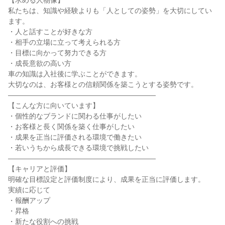
【求める人物像】

私たちは、知識や経験よりも「人としての姿勢」を大切にしてい
ます。

・人と話すことが好きな方

・相手の立場に立って考えられる方

・目標に向かって努力できる方

・成長意欲の高い方

車の知識は入社後に学ぶことができます。

大切なのは、お客様との信頼関係を築こうとする姿勢です。

―――――――――――――――――――――

【こんな方に向いています】

・個性的なブランドに関わる仕事がしたい

・お客様と長く関係を築く仕事がしたい

・成果を正当に評価される環境で働きたい

・若いうちから成長できる環境で挑戦したい

―――――――――――――――――――――

【キャリアと評価】

明確な目標設定と評価制度により、成果を正当に評価します。

実績に応じて

・報酬アップ

・昇格

・新たな役割への挑戦
