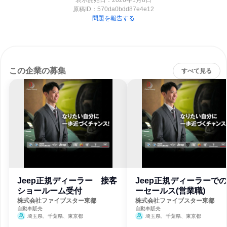
表示開始日：2026年1月8日
原稿ID：
570da0bdd87e4e12
問題を報告する
この企業の募集
すべて見る
Jeep正規ディーラー 接客
Jeep正規ディーラーで
ショールーム受付
ーセールス(営業職)
株式会社ファイブスター東都
株式会社ファイブスター東都
自動車販売
自動車販売
埼玉県、千葉県、東京都
埼玉県、千葉県、東京都