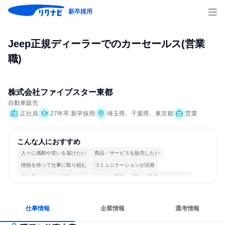
新卒採用
Jeep正規ディーラーでのカーセールス(営業
職)
株式会社ファイブスター東都
自動車販売
正社員
27年卒 新卒採用
埼玉県、千葉県、東京都
営業
こんな人におすすめ
人々に感動や笑いを届けたい
商品・サービスを販売したい
情熱を持って仕事に取り組む
コミュニケーションが活発
常に新しいものに挑戦
チームワークを重視
明確な目標を追いかける
人とたくさん会話する
仕事情報
企業情報
選考情報