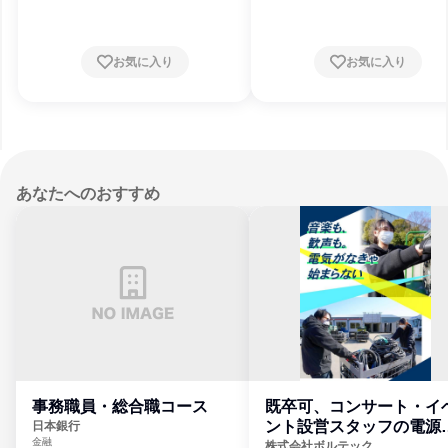
お気に入り
お気に入り
あなたへのおすすめ
事務職員・総合職コース
既卒可、コンサート・イ
ント設営スタッフの電源
日本銀行
金融
門
株式会社ボルテック