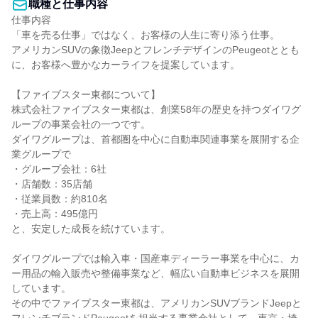
職種と仕事内容
仕事内容

「車を売る仕事」ではなく、お客様の人生に寄り添う仕事。

アメリカンSUVの象徴JeepとフレンチデザインのPeugeotととも
に、お客様へ豊かなカーライフを提案しています。

【ファイブスター東都について】

株式会社ファイブスター東都は、創業58年の歴史を持つダイワグ
ループの事業会社の一つです。

ダイワグループは、首都圏を中心に自動車関連事業を展開する企
業グループで

・グループ会社：6社

・店舗数：35店舗

・従業員数：約810名

・売上高：495億円

と、安定した成長を続けています。

ダイワグループでは輸入車・国産車ディーラー事業を中心に、カ
ー用品の輸入販売や整備事業など、幅広い自動車ビジネスを展開
しています。

その中でファイブスター東都は、アメリカンSUVブランドJeepと