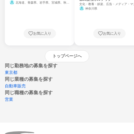
北海道、青森県、岩手県、宮城県、秋田
文化・教養・娯楽、広告・メディア・マ
県、山形県、福島県、茨城県、群馬県、埼玉
ミ、電力・ガス・水道・エネルギー
神奈川県
県、東京都、神奈川県、新潟県、富山県、石
川県、福井県、山梨県、長野県、静岡県、愛
知県、京都府、大阪府、兵庫県、鳥取県、島
根県、岡山県、広島県、山口県、徳島県、香
川県、愛媛県、高知県、福岡県、佐賀県、長
お気に入り
お気に入り
崎県、熊本県、大分県、宮崎県、鹿児島県、
沖縄県
トップページへ
同じ勤務地の募集を探す
東京都
同じ業種の募集を探す
自動車販売
同じ職種の募集を探す
営業