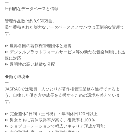
ー

圧倒的なデータベースと信頼

管理作品数は約8,950万曲。

長年蓄積された膨大なデータベースとノウハウは圧倒的な資産で
す。

⏩ 世界各国の著作権管理団体と連携

⏩ デジタルプラットフォームサービス等の新たな音楽利用にも迅
速に対応

⏩ 透明性の高い精緻な分配

◆働く環境◆

ー

JASRACでは職員一人ひとりが著作権管理業務を遂行できるよ
う、自律した働き方や成長を支援するための環境を整えていま
す。

⏩ 完全週休2日制（土日祝）・年間休日120日以上

⏩ 男女ともに育休取得率が高く、復職率も100％

⏩ ジョブローテーションで幅広いキャリア形成が可能
