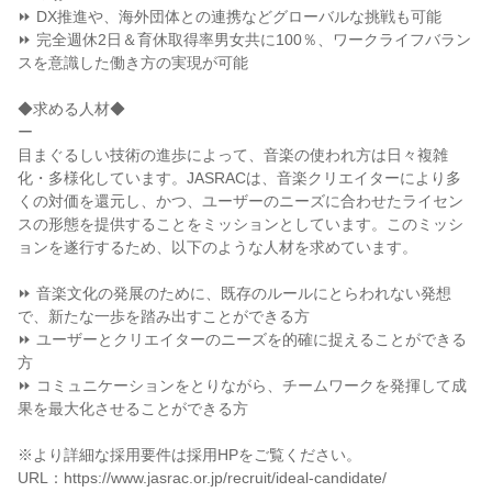
⏩ DX推進や、海外団体との連携などグローバルな挑戦も可能

⏩ 完全週休2日＆育休取得率男女共に100％、ワークライフバラン
スを意識した働き方の実現が可能

◆求める人材◆

ー

目まぐるしい技術の進歩によって、音楽の使われ方は日々複雑
化・多様化しています。JASRACは、音楽クリエイターにより多
くの対価を還元し、かつ、ユーザーのニーズに合わせたライセン
スの形態を提供することをミッションとしています。このミッシ
ョンを遂行するため、以下のような人材を求めています。

⏩ 音楽文化の発展のために、既存のルールにとらわれない発想
で、新たな一歩を踏み出すことができる方

⏩ ユーザーとクリエイターのニーズを的確に捉えることができる
方

⏩ コミュニケーションをとりながら、チームワークを発揮して成
果を最大化させることができる方

※より詳細な採用要件は採用HPをご覧ください。

URL：https://www.jasrac.or.jp/recruit/ideal-candidate/
