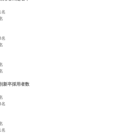
名



名







別新卒採用者数


名



名
