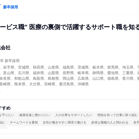
新卒採用
サービス職" 医療の裏側で活躍するサポート職を知
式会社
年卒 新卒採用
、岩手県、宮城県、秋田県、山形県、福島県、茨城県、栃木県、群馬県、埼玉県、
、富山県、石川県、福井県、山梨県、長野県、岐阜県、静岡県、愛知県、三重県、
奈良県、和歌山県、鳥取県、島根県、岡山県、広島県、山口県、徳島県、香川県、
長崎県、熊本県、大分県、宮崎県、鹿児島県、沖縄県
職
すすめ
を守りたい
健康促進に携わりたい
人の仕事をサポートしたい
情熱を持って仕事に取り組む
組む
チームワークを重視
女性が働きやすい環境で働ける
多様な職種の人と関われる
若
する