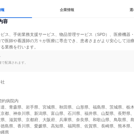
情報
企業情報
選
内容
ビス、手術業務支援サービス、物品管理サービス（SPD）、医療機器
内で医師や看護師の方々が医療に専念でき、患者さまがより安心して治
する業務を行います。
て
種で配属されます。
社

契約病院内

海道、青森県、岩手県、宮城県、秋田県、山形県、福島県、茨城県、栃
東京都、神奈川県、新潟県、富山県、石川県、福井県、山梨県、長野県
重県、滋賀県、京都府、大阪府、兵庫県、奈良県、和歌山県、鳥取県、
、徳島県、香川県、愛媛県、高知県、福岡県、佐賀県、長崎県、熊本県
沖縄県