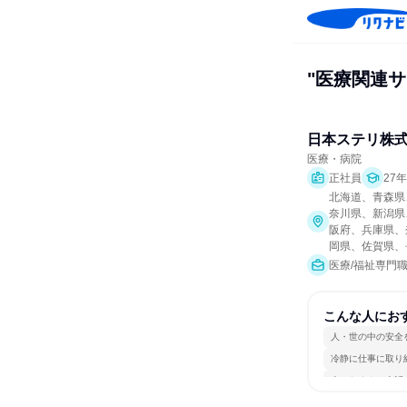
"医療関連
日本ステリ株
医療・病院
正社員
27
北海道、青森県
奈川県、新潟県
阪府、兵庫県、
岡県、佐賀県、
医療/福祉専門
こんな人にお
人・世の中の安全
冷静に仕事に取り
人とたくさん会話