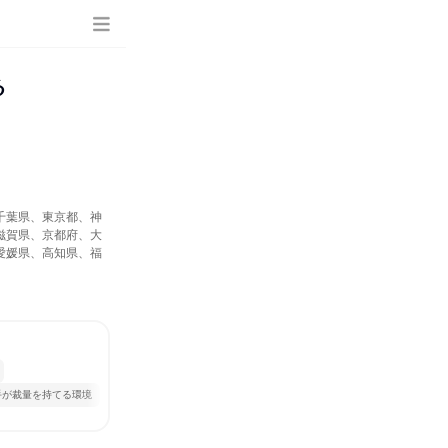
る
千葉県、東京都、神
滋賀県、京都府、大
愛媛県、高知県、福
手が裁量を持てる環境