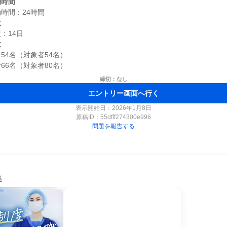
働時間
数
数
4名（対象者54名）

締切：なし
エントリー画面へ行く
表示開始日：2026年1月8日
原稿ID：
55dfff274300e996
問題を報告する
集