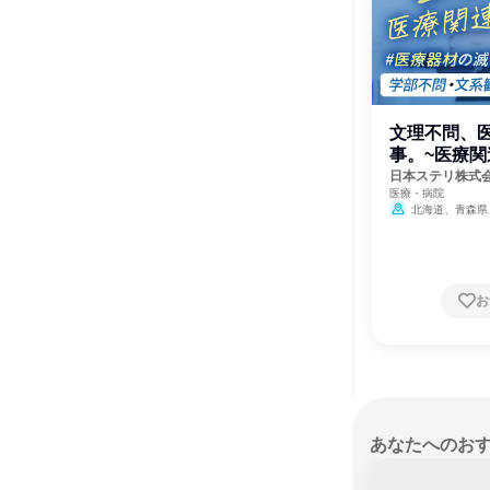
文理不問、
事。~医療関
日本ステリ株式
医療・病院
北海道、青森県
県、山形県、福島県
県、埼玉県、千葉県
潟県、富山県、石川
野県、岐阜県、静岡
賀県、京都府、大阪
お
歌山県、鳥取県、島
山口県、徳島県、香
福岡県、佐賀県、長
宮崎県、鹿児島県、
あなたへのお