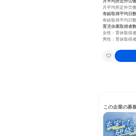
月平均所定外労
有給取得平均日
育児休業取得者
女性：育休取得者5
この企業の募