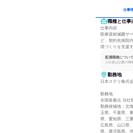
仕事
職種と仕事
仕事内容

医療器材滅菌サー
ど、契約先病院
境づくりを支援
配属職種につい
入社後は記載の職
勤務地
日本ステリ株式会
勤務地

全国各拠点 当社
勤務候補地：北
玉県、千葉県、
県、愛知県、三
広島県、山口県
県、鹿児島県、