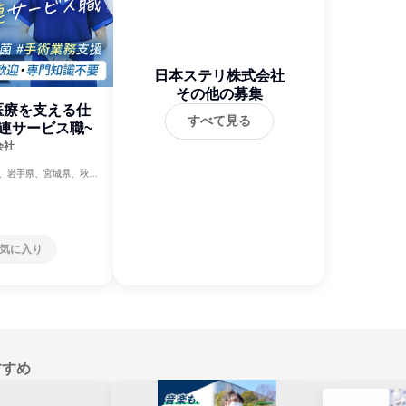
日本ステリ株式会社
その他の募集
医療を支える仕
すべて見る
連サービス職~
会社
、岩手県、宮城県、秋田
、茨城県、栃木県、群馬
、東京都、神奈川県、新
県、福井県、山梨県、長
県、愛知県、三重県、滋
府、兵庫県、奈良県、和
気に入り
根県、岡山県、広島県、
川県、愛媛県、高知県、
崎県、熊本県、大分県、
沖縄県
すすめ