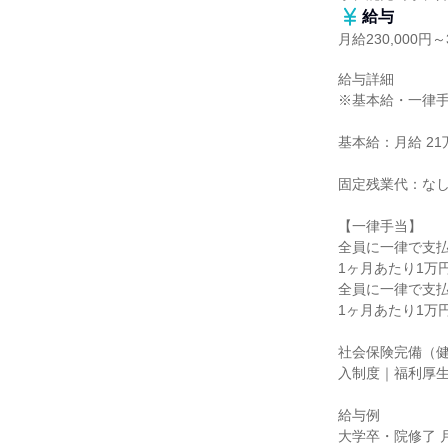
給与
月給230,000円～3
給与詳細

※基本給・一律手
基本給：月給 21万
固定残業代：なし
【一律手当】

全員に一律で支払
1ヶ月あたり1万円 
全員に一律で支払
1ヶ月あたり1万円 
社会保険完備（
入制度｜福利厚生
給与例

大学卒・院修了 月給