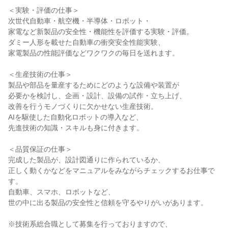
＜実験・評価の仕事＞

次世代自動車・航空機・半導体・ロボット・

家電など新製品の安全性・機能性を評価する実験・評価。

ダミー人形を載せた自動車の衝突安全性能実験、

家電製品の性能評価などワクワクの毎日を送れます。

＜生産技術の仕事＞

製品や部品を量産するためにどのような設備や装置が

必要かを検討し、企画・設計、設備の試作・立ち上げ、

改善を行うモノづくりに欠かせない生産技術。

AIを駆使した自動化ロボットの導入など、

先進技術の知識・スキルも身に付きます。

＜品質保証の仕事＞

完成した製品が、設計図通りに作られているか、

正しく動くかなどをマニュアルをみながらチェックするお仕事で
す。

自動車、スマホ、ロボットなど、

世の中に出る製品の安全性と信頼を守るやりがいがあります。

※技術系総合職として募集を行っておりますので、
