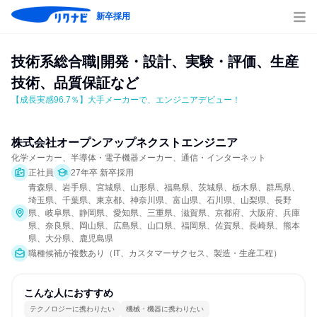
新卒採用
技術系総合職|開発・設計、実験・評価、生産
技術、品質保証など
【成長実感96.7％】大手メーカーで、エンジニアデビュー！
株式会社オープンアップネクストエンジニア
化学メーカー、半導体・電子機器メーカー、通信・インターネット
正社員
27年卒 新卒採用
青森県、岩手県、宮城県、山形県、福島県、茨城県、栃木県、群馬県、
埼玉県、千葉県、東京都、神奈川県、富山県、石川県、山梨県、長野
県、岐阜県、静岡県、愛知県、三重県、滋賀県、京都府、大阪府、兵庫
県、奈良県、岡山県、広島県、山口県、福岡県、佐賀県、長崎県、熊本
県、大分県、鹿児島県
職種候補が複数あり（IT、カスタマーサクセス、製造・生産工程）
こんな人におすすめ
テクノロジーに携わりたい
機械・機器に携わりたい