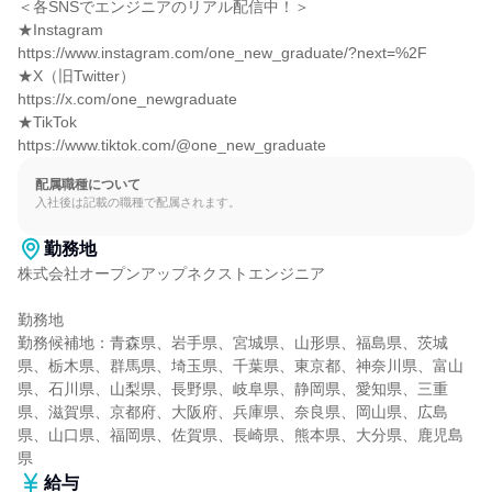
＜各SNSでエンジニアのリアル配信中！＞

★Instagram

https://www.instagram.com/one_new_graduate/?next=%2F

★X（旧Twitter）

https://x.com/one_newgraduate

★TikTok

https://www.tiktok.com/@one_new_graduate
配属職種について
入社後は記載の職種で配属されます。
勤務地
株式会社オープンアップネクストエンジニア

勤務地

勤務候補地：青森県、岩手県、宮城県、山形県、福島県、茨城
県、栃木県、群馬県、埼玉県、千葉県、東京都、神奈川県、富山
県、石川県、山梨県、長野県、岐阜県、静岡県、愛知県、三重
県、滋賀県、京都府、大阪府、兵庫県、奈良県、岡山県、広島
県、山口県、福岡県、佐賀県、長崎県、熊本県、大分県、鹿児島
県
給与