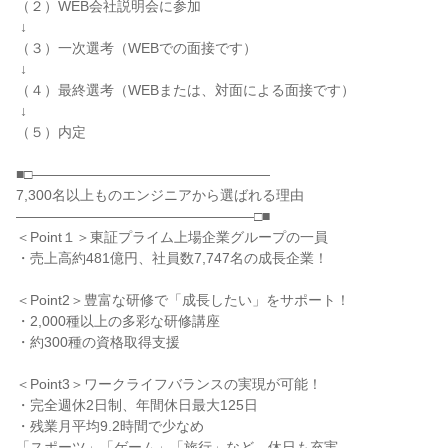
（２）WEB会社説明会に参加

 ↓

（３）一次選考（WEBでの面接です）

 ↓

（４）最終選考（WEBまたは、対面による面接です）

 ↓

（５）内定

■□―――――――――――――――――

7,300名以上ものエンジニアから選ばれる理由

―――――――――――――――――□■

＜Point１＞東証プライム上場企業グループの一員

・売上高約481億円、社員数7,747名の成長企業！

＜Point2＞豊富な研修で「成長したい」をサポート！

・2,000種以上の多彩な研修講座

・約300種の資格取得支援

＜Point3＞ワークライフバランスの実現が可能！

・完全週休2日制、年間休日最大125日

・残業月平均9.2時間で少なめ

「スポーツ」「ゲーム」「旅行」など、休日も充実
