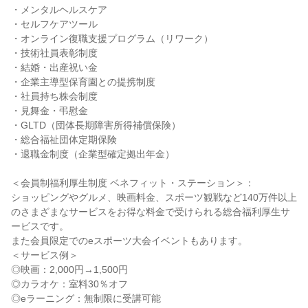
・メンタルヘルスケア

・セルフケアツール

・オンライン復職支援プログラム（リワーク）

・技術社員表彰制度

・結婚・出産祝い金

・企業主導型保育園との提携制度

・社員持ち株会制度

・見舞金・弔慰金

・GLTD（団体長期障害所得補償保険）

・総合福祉団体定期保険

・退職金制度（企業型確定拠出年金）

＜会員制福利厚生制度 ベネフィット・ステーション＞：

ショッピングやグルメ、映画料金、スポーツ観戦など140万件以上
のさまざまなサービスをお得な料金で受けられる総合福利厚生サ
ービスです。

また会員限定でのeスポーツ大会イベントもあります。

＜サービス例＞

◎映画：2,000円→1,500円

◎カラオケ：室料30％オフ

◎eラーニング：無制限に受講可能
