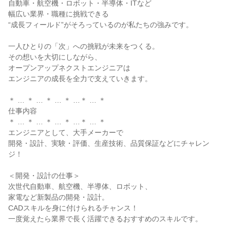
自動車・航空機・ロボット・半導体・ITなど

幅広い業界・職種に挑戦できる

“成長フィールド”がそろっているのが私たちの強みです。

一人ひとりの「次」への挑戦が未来をつくる。

その想いを大切にしながら、

オープンアップネクストエンジニアは

エンジニアの成長を全力で支えていきます。

＊ … ＊ … ＊ … ＊ …＊ … ＊

仕事内容

＊ … ＊ … ＊ … ＊ …＊ … ＊

エンジニアとして、大手メーカーで

開発・設計、実験・評価、生産技術、品質保証などにチャレン
ジ！

＜開発・設計の仕事＞

次世代自動車、航空機、半導体、ロボット、

家電など新製品の開発・設計。

CADスキルを身に付けられるチャンス！

一度覚えたら業界で長く活躍できるおすすめのスキルです。
