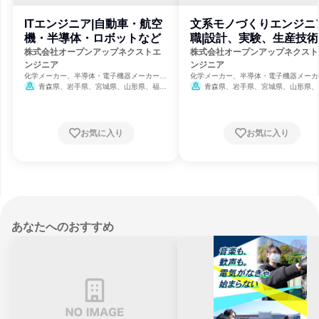
ITエンジニア|自動車・航空
文系モノづくりエンジニ
機・半導体・ロボットなど
職|設計、実験、生産技術
品質管理等
株式会社オープンアップネクストエ
株式会社オープンアップネクスト
ンジニア
ンジニア
化学メーカー、半導体・電子機器メーカー、
化学メーカー、半導体・電子機器メーカ
通信・インターネット
通信・インターネット
青森県、岩手県、宮城県、山形県、福島
青森県、岩手県、宮城県、山形県、
県、茨城県、栃木県、群馬県、埼玉県、千葉
県、茨城県、栃木県、群馬県、埼玉県、
県、東京都、神奈川県、富山県、石川県、山
県、東京都、神奈川県、富山県、石川県
梨県、長野県、岐阜県、静岡県、愛知県、三
梨県、長野県、岐阜県、静岡県、愛知県
重県、滋賀県、京都府、大阪府、兵庫県、奈
重県、滋賀県、京都府、大阪府、兵庫県
お気に入り
お気に入り
良県、岡山県、広島県、山口県、福岡県、佐
良県、岡山県、広島県、山口県、福岡県
賀県、長崎県、熊本県、大分県、鹿児島県
賀県、長崎県、熊本県、大分県、鹿児島
あなたへのおすすめ