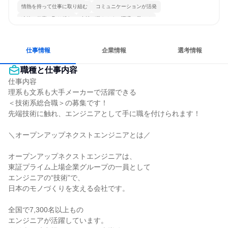
情熱を持って仕事に取り組む
コミュニケーションが活発
冷静に仕事に取り組む
女性が働きやすい環境で働ける
長く同じ会社に居続けられる
自分の好きな場所で働ける
一つの専門分野を極める
若手が裁量を持てる環境
仕事情報
企業情報
選考情報
職種と仕事内容
仕事内容

理系も文系も大手メーカーで活躍できる

＜技術系総合職＞の募集です！

先端技術に触れ、エンジニアとして手に職を付けられます！

＼オープンアップネクストエンジニアとは／

オープンアップネクストエンジニアは、

東証プライム上場企業グループの一員として

エンジニアの“技術”で、

日本のモノづくりを支える会社です。

全国で7,300名以上もの

エンジニアが活躍しています。
