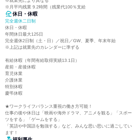
※就業先により異なる

※月平均残業 9.2時間（残業代100％支給
休日・休暇
完全週休二日制
休日・休暇

年間休日最大125日

完全週休2日制（土・日）／祝日／GW、夏季、年末年始

※上記は就業先のカレンダーに準ずる

有給休暇（年間有給取得実績13.1日）

産前・産後休暇

育児休業

介護休業

特別休暇

慶弔休暇

★ワークライフバランス重視の働き方可能！

仕事の後や休日は「映画や海外ドラマ、アニメを観る」「スポー
ツをする」「ゲームをする」

「英語や中国語を勉強する」など、みんな思い思いに過ごしてい
ます！
福利厚生