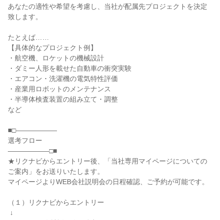
あなたの適性や希望を考慮し、当社が配属先プロジェクトを決定
致します。

たとえば……

【具体的なプロジェクト例】

・航空機、ロケットの機械設計

・ダミー人形を載せた自動車の衝突実験

・エアコン・洗濯機の電気特性評価

・産業用ロボットのメンテナンス

・半導体検査装置の組み立て・調整

など

■□――――――

選考フロー

――――――□■

★リクナビからエントリー後、「当社専用マイページについての
ご案内」をお送りいたします。

マイページよりWEB会社説明会の日程確認、ご予約が可能です。

（１）リクナビからエントリー

 ↓
