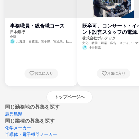
事務職員・総合職コース
既卒可、コンサート・イ
ント設営スタッフの電源
日本銀行
金融
門
株式会社ボルテック
北海道、青森県、岩手県、宮城県、秋田
文化・教養・娯楽、広告・メディア・マ
県、山形県、福島県、茨城県、群馬県、埼玉
ミ、電力・ガス・水道・エネルギー
神奈川県
県、東京都、神奈川県、新潟県、富山県、石
川県、福井県、山梨県、長野県、静岡県、愛
知県、京都府、大阪府、兵庫県、鳥取県、島
根県、岡山県、広島県、山口県、徳島県、香
川県、愛媛県、高知県、福岡県、佐賀県、長
お気に入り
お気に入り
崎県、熊本県、大分県、宮崎県、鹿児島県、
沖縄県
トップページへ
同じ勤務地の募集を探す
鹿児島県
同じ業種の募集を探す
化学メーカー
半導体・電子機器メーカー