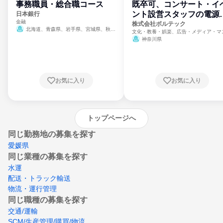
事務職員・総合職コース
既卒可、コンサート・イ
ント設営スタッフの電源
日本銀行
金融
門
株式会社ボルテック
北海道、青森県、岩手県、宮城県、秋田
文化・教養・娯楽、広告・メディア・マ
県、山形県、福島県、茨城県、群馬県、埼玉
ミ、電力・ガス・水道・エネルギー
神奈川県
県、東京都、神奈川県、新潟県、富山県、石
川県、福井県、山梨県、長野県、静岡県、愛
知県、京都府、大阪府、兵庫県、鳥取県、島
根県、岡山県、広島県、山口県、徳島県、香
川県、愛媛県、高知県、福岡県、佐賀県、長
お気に入り
お気に入り
崎県、熊本県、大分県、宮崎県、鹿児島県、
沖縄県
トップページへ
同じ勤務地の募集を探す
愛媛県
同じ業種の募集を探す
水運
配送・トラック輸送
物流・運行管理
同じ職種の募集を探す
交通/運輸
SCM/生産管理/購買/物流