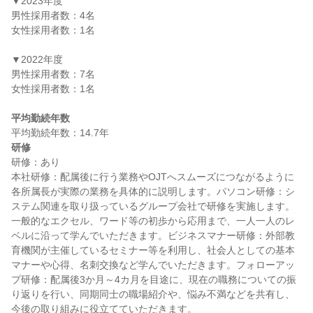
▼2023年度

男性採用者数：4名

女性採用者数：1名

▼2022年度

男性採用者数：7名

女性採用者数：1名

平均勤続年数
研修
研修：あり

本社研修：配属後に行う業務やOJTへスムーズにつながるように
各所属長が実際の業務を具体的に説明します。パソコン研修：シ
ステム関連を取り扱っているグループ会社で研修を実施します。
一般的なエクセル、ワード等の初歩から応用まで、一人一人のレ
ベルに沿って学んでいただきます。ビジネスマナー研修：外部教
育機関が主催しているセミナー等を利用し、社会人としての基本
マナーや心得、名刺交換など学んでいただきます。フォローアッ
プ研修：配属後3か月～4カ月を目途に、現在の職務についての振
り返りを行い、同期同士の職場紹介や、悩み不満などを共有し、