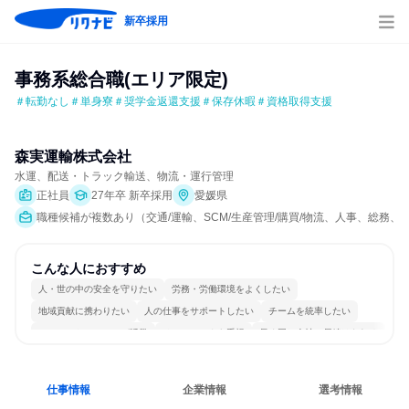
新卒採用
事務系総合職(エリア限定)
＃転勤なし＃単身寮＃奨学金返還支援＃保存休暇＃資格取得支援
森実運輸株式会社
水運、配送・トラック輸送、物流・運行管理
正社員
27年卒 新卒採用
愛媛県
職種候補が複数あり（交通/運輸、SCM/生産管理/購買/物流、人事、総務
こんな人におすすめ
人・世の中の安全を守りたい
労務・労働環境をよくしたい
地域貢献に携わりたい
人の仕事をサポートしたい
チームを統率したい
コミュニケーションが活発
チームワークを重視
長く同じ会社に居続けられる
多様な職種の人と関われる
人とたくさん会話する
仕事情報
企業情報
選考情報