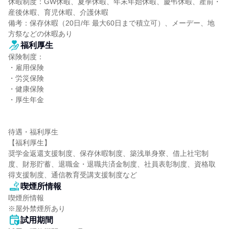
休暇制度：GW休暇、夏季休暇、年末年始休暇、慶弔休暇、産前・
産後休暇、育児休暇、介護休暇

備考：保存休暇（20日/年 最大60日まで積立可）、メーデー、地
方祭などの休暇あり
福利厚生
保険制度：

・雇用保険

・労災保険

・健康保険

・厚生年金

待遇・福利厚生

【福利厚生】

奨学金返還支援制度、保存休暇制度、築浅単身寮、借上社宅制
度、財形貯蓄、退職金・退職共済金制度、社員表彰制度、資格取
得支援制度、通信教育受講支援制度など
喫煙所情報
喫煙所情報

※屋外禁煙所あり
試用期間