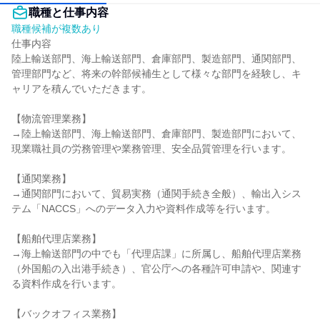
職種と仕事内容
職種候補が複数あり
仕事内容

陸上輸送部門、海上輸送部門、倉庫部門、製造部門、通関部門、
管理部門など、将来の幹部候補生として様々な部門を経験し、キ
ャリアを積んでいただきます。

【物流管理業務】

→陸上輸送部門、海上輸送部門、倉庫部門、製造部門において、
現業職社員の労務管理や業務管理、安全品質管理を行います。

【通関業務】

→通関部門において、貿易実務（通関手続き全般）、輸出入シス
テム「NACCS」へのデータ入力や資料作成等を行います。

【船舶代理店業務】

→海上輸送部門の中でも「代理店課」に所属し、船舶代理店業務
（外国船の入出港手続き）、官公庁への各種許可申請や、関連す
る資料作成を行います。

【バックオフィス業務】
