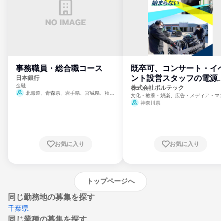
事務職員・総合職コース
既卒可、コンサート・イ
ント設営スタッフの電源
日本銀行
金融
門
株式会社ボルテック
北海道、青森県、岩手県、宮城県、秋田
文化・教養・娯楽、広告・メディア・マ
県、山形県、福島県、茨城県、群馬県、埼玉
ミ、電力・ガス・水道・エネルギー
神奈川県
県、東京都、神奈川県、新潟県、富山県、石
川県、福井県、山梨県、長野県、静岡県、愛
知県、京都府、大阪府、兵庫県、鳥取県、島
根県、岡山県、広島県、山口県、徳島県、香
川県、愛媛県、高知県、福岡県、佐賀県、長
お気に入り
お気に入り
崎県、熊本県、大分県、宮崎県、鹿児島県、
沖縄県
トップページへ
同じ勤務地の募集を探す
千葉県
同じ業種の募集を探す