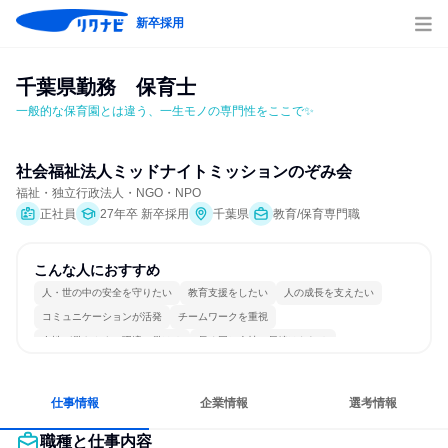
新卒採用
千葉県勤務　保育士
一般的な保育園とは違う、一生モノの専門性をここで✨
社会福祉法人ミッドナイトミッションのぞみ会
福祉・独立行政法人・NGO・NPO
正社員
27年卒 新卒採用
千葉県
教育/保育専門職
こんな人におすすめ
人・世の中の安全を守りたい
教育支援をしたい
人の成長を支えたい
コミュニケーションが活発
チームワークを重視
女性が働きやすい環境で働ける
長く同じ会社に居続けられる
多様な職種の人と関われる
一つの専門分野を極める
人とたくさん会話する
仕事情報
企業情報
選考情報
職種と仕事内容