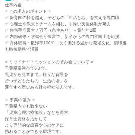
仕事内容

⭐ この求人のポイント ⭐

✅ 保育園の枠を超え、子どもの「生活と心」を支える専門職

✅ 心理士や教員とチームを組む、手厚い支援体制が魅力

✅ 住宅手当最大７万円（条件あり）＋賞与年2回

✅ 内部研修・学習会が豊富で、新卒からの専門性向上を応援

✅ 育休取得・復帰率100％！長く働ける温かな職場文化、復職後
も時短勤務で活躍

⭐ ミッドナイトミッションのぞみ会について ⭐

千葉県富津市で6３年。

乳児から児童まで、様々な背景を

持つ子どもたちの「生活の場」を

運営する歴史ある社会福祉法人です。

✨ 事業の強み ✨

千葉県内でも数少ない

「児童心理治療施設」などを運営。

保育士資格を活かして、

より専門的な療育や心のケアに

携わることができる環境です。
