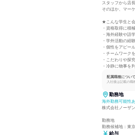
スタッフから店長
そのほか、マーケ
★こんな学生と会
・資格取得に積極
・海外経験や語学
・学外活動の経験
・個性をアピール
・チームワークを
・こだわりや探究
・冷静に物事を
配属職種につい
入社後は記載の職
勤務地
海外勤務可能性
株式会社ノーザン
勤務地

勤務候補地：東
給与