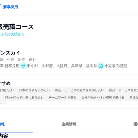
新卒採用
販売職コース
出張の実績あり
ザンスカイ
売、小売・卸売・商社
年卒 新卒採用
東京都、京都府、大阪府、兵庫県、福岡県
小売販売/流通
すすめ
を届けたい
日本の良さを広めたい
商品・サービスの魅力を表現したい
商品・サービスを販
情熱を持って仕事に取り組む
チームワークを重視
女性が働きやすい環境で働ける
多様
する
情報
企業情報
選
内容