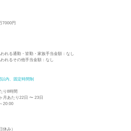
7000円



われる通勤・皆勤・家族手当金額：なし

われるその他手当金額：なし

間以内、固定時間制
り8時間

月あたり22日 〜 23日

20:00

日休み）
