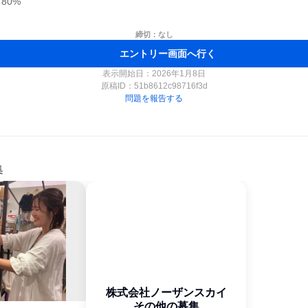
0%

締切：なし
エントリー画面へ行く
表示開始日：2026年1月8日
原稿ID：
51b8612c98716f3d
問題を報告する
集
株式会社ノーザンスカイ
その他の募集