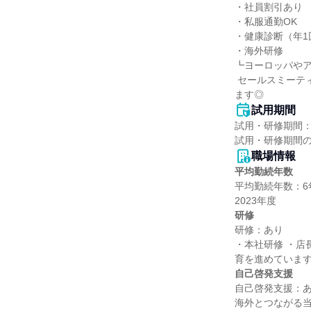
・社員割引あり

・私服通勤OK

・健康診断（年1回
・海外研修

┗ヨーロッパやア
 セールスミーティング展示会への参加 などやる気次第で、海外ビジネスにも携われる機会をご用意してい
ます◎
試用期間
試用・研修期間：
職場情報
平均勤続年数
平均勤続年数：6年
研修
研修：あり

・本社研修 ・店
自己啓発支援
自己啓発支援：あ
海外とつながる当