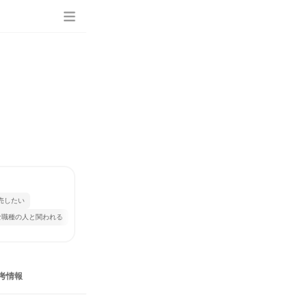
売したい
な職種の人と関われる
考情報