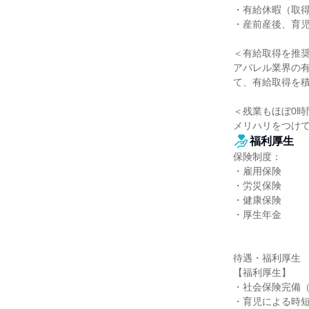
・有給休暇（取得
・産前産後、育児
＜有給取得を推奨
アパレル業界の有
て、有給取得を積
＜残業もほぼ0時間
メリハリをつけ
福利厚生
保険制度：

・雇用保険

・労災保険

・健康保険

・厚生年金

待遇・福利厚生

【福利厚生】

・社会保険完備（
・育児による時短