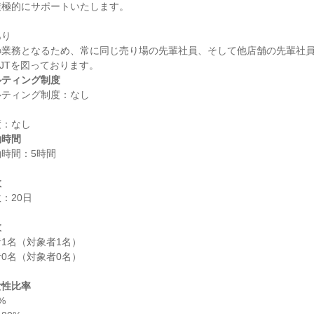
り

の業務となるため、常に同じ売り場の先輩社員、そして他店舗の先輩社
ルティング制度
働時間
時間：5時間

数
20日

数
1名（対象者1名）

0名（対象者0名）

女性比率

