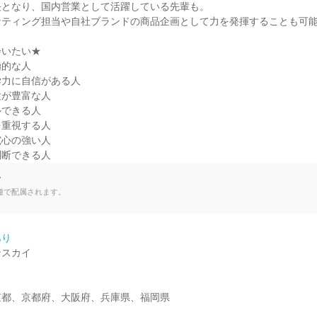
となり、国内営業として活躍している先輩も。

ティング担当や自社ブランドの商品企画として力を発揮することも可能
いたい★

的な人

力に自信がある人

が豊富な人

できる人

重視する人

心の強い人

判断できる人
て
種で配属されます。
あり
スカイ

京都、京都府、大阪府、兵庫県、福岡県