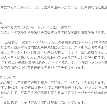
ジマに頼んでよかった」という言葉を直接いただける、具体的な貢献実


停滞するのではないか」という不安は不要です。

たのポータブルスキル習得を支援する具体的な制度と環境があります。
化 ：全社員が「家電アドバイザー」などの資格取得にチャレンジできる
どこでも通用する専門知識を体系的に身につけ、スキルを証明できます
様性：ポストチャレンジ制度（社内公募制度）により、販売経験を活か
部の人事・総務といった多様な職種へのキャリアチェンジが可能です。
 ：年齢の近い先輩社員が育成をサポートするスポンサー制度（メンター
リアの悩みについて具体的なアドバイスを受けられます。

アについて

総合職として店舗で経験を積み、専門性とマネジメント力を磨きます。
年で店長代理、その後は店長として店舗経営を任されるポジションを目指
験を活かして、本部で全国の店舗を支えるエリアマネージャーや商品企
す。

キル次第で、キャリアの可能性は無限に広がっています。
