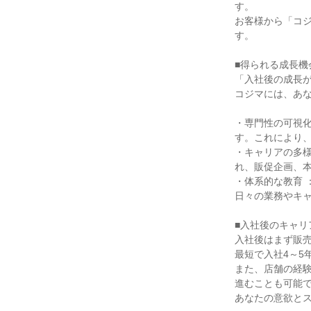
す。

お客様から「コ
す。

■得られる成長機会
「入社後の成長が
コジマには、あな
・専門性の可視
す。これにより、
・キャリアの多
れ、販促企画、本
・体系的な教育
日々の業務やキャ
■入社後のキャリ
入社後はまず販売
最短で入社4～5
また、店舗の経
進むことも可能で
あなたの意欲とス