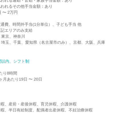
われる通勤・皆勤・家族手当金額：あり

われるその他手当金額：あり

〜 2万円

通費、時間外手当(1分単位）、子ども手当 他

記エリアのみ支給

：東京、神奈川

支給：埼玉、千葉、愛知県（名古屋市のみ）、京都、大阪、兵庫

間以内、シフト制
り8時間

月あたり19日 〜 20日
暇、産前・産後休暇、育児休暇、介護休暇

休暇、半日有給制度、配偶者出産休暇、不妊治療休暇