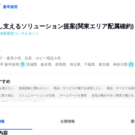
新卒採用
し支えるソリューション提案(関東エリア配属確約)
域密着型コンサルタント
マ
ア・家具小売、玩具・ホビー用品小売
年卒 新卒採用
茨城県、栃木県、群馬県、埼玉県、千葉県、東京都、神奈川県
すすめ
を届けたい
地域貢献に携わりたい
商品・サービスの魅力を表現したい
商品・サービスを販
に取り組む
コミュニケーションが活発
チームワークを重視
女性が働きやすい環境で働ける
る環境
人とたくさん会話する
情報
企業情報
選
内容