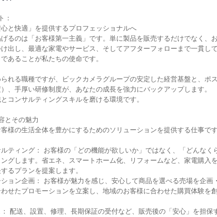
：

心と快適」を提供するプロフェッショナルへ

掲げるのは「お客様第一主義」です。単に製品を販売するだけでなく、
つけ出し、最適な家電やサービス、そしてアフターフォローまで一貫し
であることが私たちの使命です。

められる職種ですが、ビックカメラグループの安定した経営基盤と、ポ
）、手厚い研修制度が、あなたの成長を強力にバックアップします。

とコンサルティングスキルを磨ける環境です。

容とその魅力

客様の生活全体を豊かにするためのソリューションを提供する仕事です
サルティング： お客様の「どの機能が欲しいか」ではなく、「どんなく
リングします。省エネ、スマートホーム化、リフォームなど、家電購入
するプランを提案します。

ーション企画： お客様が魅力を感じ、安心して商品を選べる売場を企画
わせたプロモーションを立案し、地域のお客様に合わせた購買体験を創
ス： 配送、設置、修理、長期保証の受付など、販売後の「安心」を担保