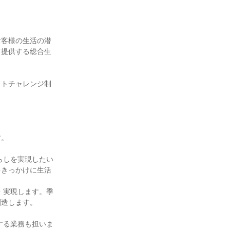
お客様の生活の潜
て提供する総合生
ストチャレンジ制
。

らしを実現したい
をきっかけに生活
・実現します。季
造します。

する業務も担いま