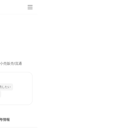
小売販売/流通
売したい
考情報