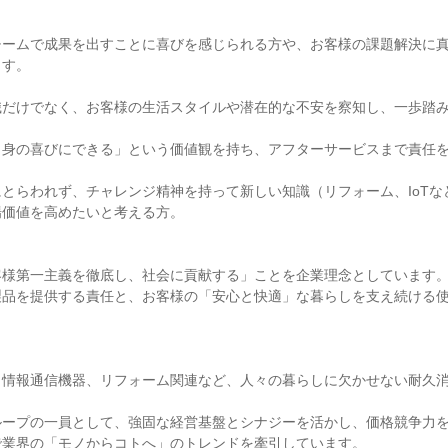
チームで成果を出すことに喜びを感じられる方や、お客様の課題解決に
す。

識だけでなく、お客様の生活スタイルや潜在的な不安を察知し、一歩踏
自身の喜びにできる」という価値観を持ち、アフターサービスまで責任
とらわれず、チャレンジ精神を持って新しい知識（リフォーム、IoTな
価値を高めたいと考える方。

様第一主義を徹底し、社会に貢献する」ことを企業理念としています。
製品を提供する責任と、お客様の「安心と快適」な暮らしを支え続ける
、情報通信機器、リフォーム関連など、人々の暮らしに欠かせない耐久
ループの一員として、強固な経営基盤とシナジーを活かし、価格競争力
で業界の「モノからコトへ」のトレンドを牽引しています。