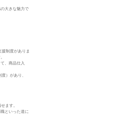
感の大きな魅力で


支援制度がありま
。

して、商品仕入


制度）があり、


せます。

画職といった道に