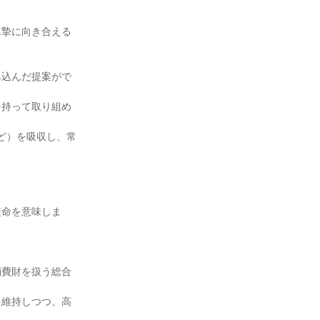
真摯に向き合える
み込んだ提案がで
を持って取り組め
ど）を吸収し、常


使命を意味しま
消費財を扱う総合
を維持しつつ、高