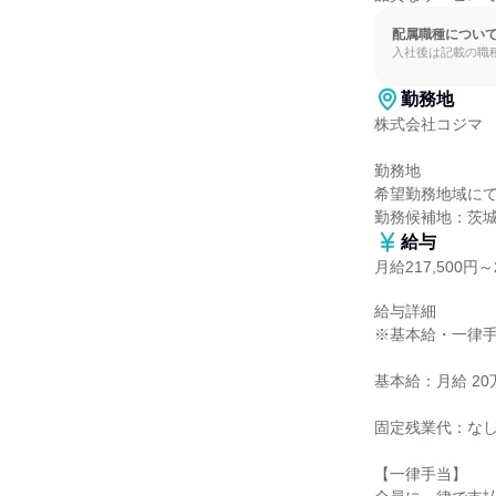
配属職種につい
入社後は記載の職
勤務地
株式会社コジマ

勤務地

希望勤務地域にて
勤務候補地：茨
給与
月給217,500円～2
給与詳細

※基本給・一律手
基本給：月給 20万7
固定残業代：なし
【一律手当】
