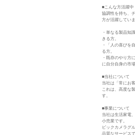
■こんな方活躍中

協調性を持ち、
方が活躍していま
・単なる製品知
きる方。

・「人の喜びを
る方。

・既存のやり方に
に自分自身の市場
■当社について

当社は「常にお客
これは、高度な
す。

■事業について

当社は生活家電
小売業です。

ビックカメラグ
品質なサービス