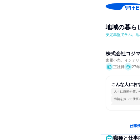
地域の暮ら
安定基盤で学ぶ。地
株式会社コジ
家電小売、インテリ
正社員
27
こんな人にお
人々に感動や笑い
情熱を持って仕事
若手が裁量を持て
仕事
職種と仕事