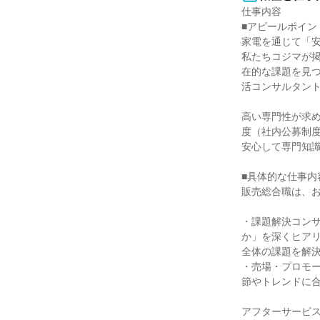
仕事内容

■アピールポイント
家電を通じて「安
私たちコジマが
在的な課題を見
活コンサルタント
高い専門性が求
度（社内公募制度
安心して専門知識
■具体的な仕事内
販売総合職は、お
・課題解決コン
か」を深くヒア
全体の課題を解決
・売場・プロモ
節やトレンドに合
アフターサービ