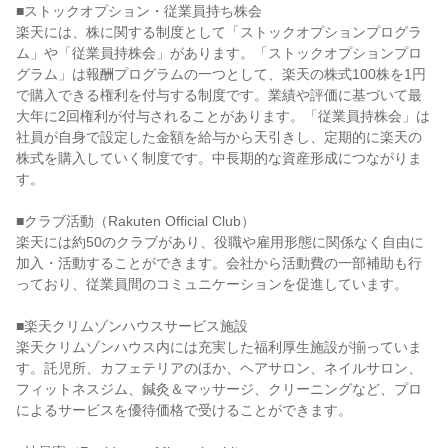
■ストックオプション・従業員持ち株会

楽天には、株に関する制度として「ストックオプションプログラ
ム」や「従業員持株会」があります。「ストックオプションプロ
グラム」は報酬プログラムの一つとして、楽天の株式100株を1円
で購入できる権利を付与する制度です。業績や評価に基づいて最
大年に2回権利が付与されることがあります。「従業員持株会」は
社員が自身で設定した金額を給与から天引きし、定期的に楽天の
株式を購入していく制度です。中長期的な資産形成につながりま
す。

■クラブ活動（Rakuten Official Club）

楽天には約50のクラブがあり、役職や雇用形態に関係なく自由に
加入・活動することができます。会社から活動費の一部補助も行
っており、従業員間のコミュニケーションを促進しています。

■楽天クリムゾンハウスサービス施設

楽天クリムゾンハウス内には充実した福利厚生施設が揃っていま
す。託児所、カフェテリアのほか、ヘアサロン、ネイルサロン、
フィットネスジム、鍼灸＆マッサージ、クリーニングなど、プロ
によるサービスを優待価格で受けることができます。
