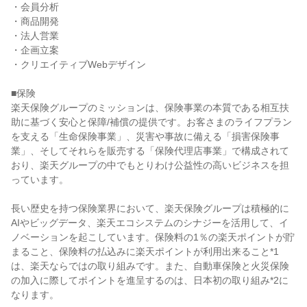
・会員分析

・商品開発

・法人営業

・企画立案

・クリエイティブWebデザイン

■保険

楽天保険グループのミッションは、保険事業の本質である相互扶
助に基づく安心と保障/補償の提供です。お客さまのライフプラン
を支える「生命保険事業」、災害や事故に備える「損害保険事
業」、そしてそれらを販売する「保険代理店事業」で構成されて
おり、楽天グループの中でもとりわけ公益性の高いビジネスを担
っています。

長い歴史を持つ保険業界において、楽天保険グループは積極的に
AIやビッグデータ、楽天エコシステムのシナジーを活用して、イ
ノベーションを起こしています。保険料の1％の楽天ポイントが貯
まること、保険料の払込みに楽天ポイントが利用出来ること*1
は、楽天ならではの取り組みです。また、自動車保険と火災保険
の加入に際してポイントを進呈するのは、日本初の取り組み*2に
なります。
