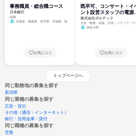
事務職員・総合職コース
既卒可、コンサート・イ
ント設営スタッフの電源
日本銀行
金融
門
株式会社ボルテック
北海道、青森県、岩手県、宮城県、秋田
文化・教養・娯楽、広告・メディア・マ
県、山形県、福島県、茨城県、群馬県、埼玉
ミ、電力・ガス・水道・エネルギー
神奈川県
県、東京都、神奈川県、新潟県、富山県、石
川県、福井県、山梨県、長野県、静岡県、愛
知県、京都府、大阪府、兵庫県、鳥取県、島
根県、岡山県、広島県、山口県、徳島県、香
川県、愛媛県、高知県、福岡県、佐賀県、長
お気に入り
お気に入り
崎県、熊本県、大分県、宮崎県、鹿児島県、
沖縄県
トップページへ
同じ勤務地の募集を探す
新潟県
同じ業種の募集を探す
広告・宣伝
その他（通信・インターネット）
銀行・信用金庫・貸付
同じ職種の募集を探す
営業