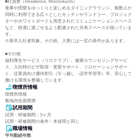
■社員寮（Residence, Mizonokuchi）

食事や団欒をゆっくりと楽しめるダイニングラウンジ、複数人が
同時に利用できる広々としたキッチンやランドリー、プロジェク
ターやホワイトボードも用意されたコミュニケーションスペース
など、快適に過ごせるよう配慮された共有スペースが揃っていま
す。

※新卒入社者対象。その他、入寮には一定の条件があります。

■その他

福利厚生サービス（リロクラブ）、健康カウンセリングサービ
ス、入社時のビザ取得・更新サポート、リロケーションサポー
ト、従業員向け優待割引（引っ越し・語学学習等）等、安心して
働ける環境を整備しています。
喫煙所情報
喫煙所情報

敷地内全面禁煙
試用期間
試用・研修期間：3ヶ月

職場情報
平均勤続年数