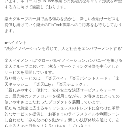
います。本コースはFinTech事業での長期的なキャリア形成を希望
する方に向けて開設しております。

楽天グループの一員である強みを活かし、新しい金融サービスを
提供し続けていく楽天のFinTech事業へのご応募をお待ちしており
ます。

■ペイメント

“決済イノベーションを通じて、人と社会をエンパワーメントする”

楽天ペイメントは“グローバルイノベーションカンパニー”を掲げる
楽天グループにおいて、決済・マーケティング分野を中心とした
サービスを展開しています。

取り扱うサービスは、「楽天ペイ」「楽天ポイントカード」「楽
天キャッシュ」「楽天Edy」「楽天チェック」。

「親しみやすく、便利で、安心安全な決済サービス」をテーマ
に、最先端のテクノロジーを採用しながら、お客さまにとっての
使いやすさにこだわったプロダクトを展開しています。

私たちは急速に広まるキャッシュレスのトレンドに合わせた革新
的なサービスを提供し、お客さまのライフスタイルや利用シーン
に合わせた「みんなの心を動かす」新しい決済体験を通じて、あ
らゆる人々の日常をより良いものにしていきます。
