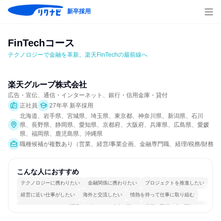
新卒採用
FinTechコース
テクノロジーで金融を革新。楽天FinTechの最前線へ
楽天グループ株式会社
広告・宣伝、通信・インターネット、銀行・信用金庫・貸付
正社員
27年卒 新卒採用
北海道、岩手県、宮城県、埼玉県、東京都、神奈川県、新潟県、石川
県、長野県、静岡県、愛知県、京都府、大阪府、兵庫県、広島県、愛媛
県、福岡県、鹿児島県、沖縄県
職種候補が複数あり（営業、経営/事業企画、金融専門職、経理/税務/財務、人
こんな人におすすめ
テクノロジーに携わりたい
金融関係に携わりたい
プロジェクトを推進したい
経営に近い仕事がしたい
海外と交流したい
情熱を持って仕事に取り組む
コミュニケーションが活発
グローバル志向が強い
多様な職種の人と関われる
若手が裁量を持てる環境