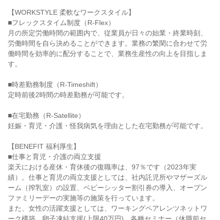
【WORKSTYLE 柔軟なワークスタイル】

■フレックスタイム制度（R-Flex）

月の所定労働時間の範囲内で、従業員が日々の始業・終業時刻、
労働時間を自ら決めることができます。業務の繁閑に合わせて労
働時間を効率的に配分することで、業務生産性の向上を目指しま
す。

■時差勤務制度（R-Timeshift）

定時前後2時間の時差勤務が可能です。

■在宅勤務（R-Satellite）

妊娠・育児・介護・怪我病気を理由とした在宅勤務が可能です。

【BENEFIT 福利厚生】

■仕事と育児・介護の両立支援

楽天における産休・育休後の復職率は、97％です（2023年実
績）。仕事と育児の両立支援としては、社内託児所やマザーズル
ーム（搾乳室）の設置、ベビーシッター割引券の導入、オープン
ファミリーデーの実施等の施策を行っています。

また、女性の活躍支援としては、ワーキングペアレンツネットワ
ーク構築、卵子凍結支援(上限40万円)、各種セミナー（休職前セ