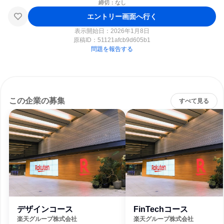
締切：なし
エントリー画面へ行く
表示開始日：2026年1月8日
原稿ID：
51121afcb9d605b1
問題を報告する
この企業の募集
すべて見る
デザインコース
FinTechコース
楽天グループ株式会社
楽天グループ株式会社