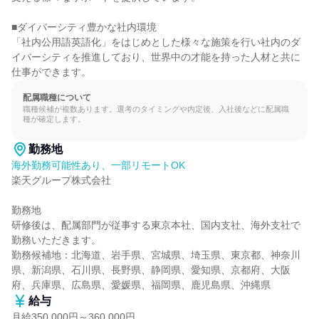
■ダイバーシティ豊かな社内環境

「社内公用語英語化」をはじめとした様々な施策を行い社内のダ
イバーシティを推進しており、世界中の才能を持った人材と共に
仕事ができます。
配属職種について
職種候補が複数あります。選考のタイミングや内定後、入社後などに配属職
種が確定します。
勤務地
海外勤務可能性あり、一部リモートOK
楽天グループ株式会社

勤務地

研修後は、配属部門が従事する東京本社、国内支社、海外支社で
勤務いただきます。

勤務候補地：北海道、岩手県、宮城県、埼玉県、東京都、神奈川
県、新潟県、石川県、長野県、静岡県、愛知県、京都府、大阪
府、兵庫県、広島県、愛媛県、福岡県、鹿児島県、沖縄県
給与
月給350,000円～360,000円