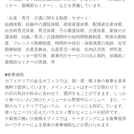
ミナー、復職前セミナー）、などを実施しています。

〈出産・育児・介護に関する制度・サポート〉

結婚休暇、妊娠中の通院休暇、産前産後休業、配偶者出産休暇、
出生時育児休業、育児休業、子の看護休暇、介護休業、家族の介
護休暇、妊娠／育児／介護期間中の短時間勤務制度、時差出勤制
度、フレックス勤務制度、時間外や休日・深夜残業の免除、在宅
勤務制度、出産見舞金、出産育児一時金、社内託児所、搾乳室、
ベビーシッター割引券、家事代行サービスの法人契約、休職前／
復職前セミナーの実施、等

■食事補助

カフェテリアのあるオフィスでは、朝・昼・晩３食の食事を基本
無料で提供しています。メインメニューはすべて日替わりで、そ
の日の気分や好みに合わせて、選択することができます。しっか
り食べたい人に向けたメニューから野菜中心メニュー、また、一
部のカフェテリアではハラル、インドベジにも対応しています。
様々なニーズに応えたバラエティ豊かなメニューが好評です。

※厨房の無い小規模オフィスでは、ケータリングによる食事提供
やバウチャーによる昼食の食事補助などが受けられます。
