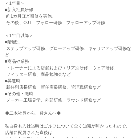
＜1年目＞

■新入社員研修

 約1カ月ほど研修を実施。

 その後、OJT、フォロー研修、フォローアップ研修

＜1年目以降＞

■階層別

 ステップアップ研修、グローアップ研修、キャリアアップ研修な
ど

■商品や業務

 トレーナーによる店舗およびエリア別研修、ウェア研修、

 フィッター研修、商品勉強会など

■昇進時

 新任副店長研修、新任店長研修、管理職研修など

■その他・随時

 メーカー工場見学、外部研修、ラウンド研修など

◆二木社長から、皆さんへ◆

私自身も入社当時はゴルフについて全く知識が無かったもので、
店舗に配属された直後は
