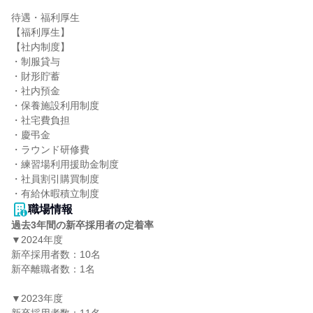
待遇・福利厚生

【福利厚生】

【社内制度】

・制服貸与

・財形貯蓄

・社内預金

・保養施設利用制度

・社宅費負担

・慶弔金

・ラウンド研修費

・練習場利用援助金制度

・社員割引購買制度

・有給休暇積立制度
職場情報
過去3年間の新卒採用者の定着率
▼2024年度

新卒採用者数：10名

新卒離職者数：1名

▼2023年度
