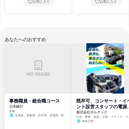
お気に入り
お気に入り
あなたへのおすすめ
事務職員・総合職コース
既卒可、コンサート・イ
ント設営スタッフの電源
日本銀行
金融
門
株式会社ボルテック
北海道、青森県、岩手県、宮城県、秋田
文化・教養・娯楽、広告・メディア・マ
県、山形県、福島県、茨城県、群馬県、埼玉
ミ、電力・ガス・水道・エネルギー
神奈川県
県、東京都、神奈川県、新潟県、富山県、石
川県、福井県、山梨県、長野県、静岡県、愛