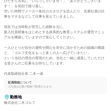
ひたすら元気に「いらっしゃいませ！」「ありがとうございま
す！」を笑顔で繰り返し、

空いた時間でメーカー各社のカタログを読んだり、先輩社員の仕
事をマネるなどして仕事を覚えていきました。

現在では当時私が苦労した経験を元に、

新入社員研修をはじめとする体系的な教育システムや運営マニュ
アルを構築していますので安心してください。

一人ひとりが自分の適性や関心を存分に活かすための組織の構築
と、「ゴルフ文化をもっと多くの人へ広げていきたい」

という当社の理念の実現のため、当社と一緒に成長していただけ
る皆さんのご応募をお待ちしています。

代表取締役社長 二木一成
配属職種について
入社後は記載の職種で配属されます。
勤務地
株式会社二木ゴルフ
