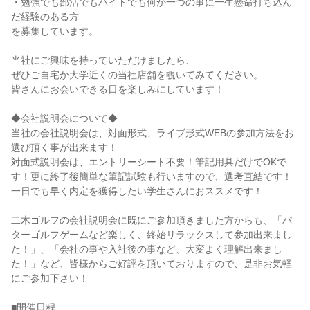
・勉強でも部活でもバイトでも何か一つの事に一生懸命打ち込ん
だ経験のある方

を募集しています。

当社にご興味を持っていただけましたら、

ぜひご自宅か大学近くの当社店舗を覗いてみてください。

皆さんにお会いできる日を楽しみにしています！

◆会社説明会について◆

当社の会社説明会は、対面形式、ライブ形式WEBの参加方法をお
選び頂く事が出来ます！

対面式説明会は、エントリーシート不要！筆記用具だけでOKで
す！更に終了後簡単な筆記試験も行いますので、選考直結です！
一日でも早く内定を獲得したい学生さんにおススメです！

二木ゴルフの会社説明会に既にご参加頂きました方からも、「パ
ターゴルフゲームなど楽しく、終始リラックスして参加出来まし
た！」、「会社の事や入社後の事など、大変よく理解出来まし
た！」など、皆様からご好評を頂いておりますので、是非お気軽
にご参加下さい！

■開催日程
