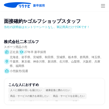
新卒採用
面接確約✨ゴルフショップスタッフ
当社の説明会はエントリーシートなし、筆記用具だけでOKです！
株式会社二木ゴルフ
スポーツ用品小売
正社員
27年卒 新卒採用
北海道、岩手県、宮城県、秋田県、茨城県、栃木県、群馬県、埼玉県、
千葉県、東京都、神奈川県、新潟県、石川県、山梨県、大阪府、兵庫
県、福岡県
小売販売/流通
こんな人におすすめ
人々に感動や笑いを届けたい
健康促進に携わりたい
商品・サービスの魅力を表現したい
商品・サービスを企画したい
商品・サービスを販売したい
穏やかで互いのペースを尊重
情熱を持って仕事に取り組む
女性が働きやすい環境で働ける