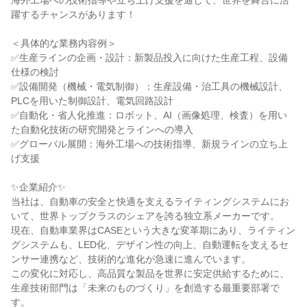
海外工場への技術指導や立ち上げ支援を通じて、世界を舞台に活
躍するチャンスがあります！

＜具体的な業務内容例＞

✅生産ラインの企画・設計：新製品投入に向けた生産工程、設備
仕様の検討

✅設備開発（機械・電気制御）：生産設備・治工具の機械設計、
PLCを用いた制御設計、電気回路設計

✅自動化・省人化推進：ロボット、AI（画像処理、検査）を用い
た自動化技術の研究開発とラインへの導入

✅グローバル展開：海外工場への技術指導、新規ラインの立ち上
げ支援

✨企業紹介✨

当社は、自動車の安全と快適を支えるライティングシステムにお
いて、世界トップクラスのシェアを誇る独立系メーカーです。

現在、自動車業界はCASEという大きな変革期にあり、ライティン
グシステムも、LED化、デザイン性の向上、自動運転を支えるセ
ンサー連携など、技術的な進化が急速に進んでいます。

この変化に対応し、高品質な製品を世界に安定供給するために、
生産技術部門は「未来のものづくり」を創造する最重要部署で
す。
