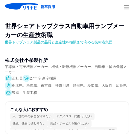
新卒採用
世界シェアトップクラス自動車用ランプメー
カーの生産技術職
世界トップシェア製品の品質と生産性を極限まで高める技術者集団
株式会社小糸製作所
半導体・電子機器メーカー、機械・医療機器メーカー、自動車・輸送機器メ
ーカー
正社員
27年卒 新卒採用
栃木県、群馬県、東京都、神奈川県、静岡県、愛知県、大阪府、広島県
製造・生産工程
こんな人におすすめ
人・世の中の安全を守りたい
テクノロジーに携わりたい
機械・機器に携わりたい
商品・サービスを製作したい
プロジェクトを推進したい
グローバル志向が強い
チームワークを重視