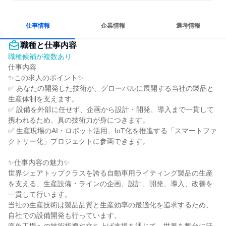
女性が働きやすい環境で働ける
長く同じ会社に居続けられる
一つの専門分野を極める
仕事情報
企業情報
選考情報
職種と仕事内容
職種候補が複数あり
仕事内容

✨この求人のポイント✨

✅ あなたの開発した技術が、グローバルに展開する当社の製品と
生産体制を支えます。

✅ 設備を外部に任せず、企画から設計・開発、導入まで一貫して
携われるため、真の技術力が身につきます。

✅ 生産現場のAI・ロボット活用、IoT化を推進する「スマートファ
クトリー化」プロジェクトに参画できます。

✨仕事内容の魅力✨

世界シェアトップクラスを誇る自動車用ライティング製品の生産
を支える、生産設備・ラインの企画、設計、開発、導入、改善を
一貫して行います。

当社の生産技術は製品品質と生産効率の最適化を追求するため、
自社での設備開発も行っています。
