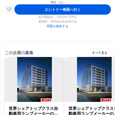
締切：なし
エントリー画面へ行く
表示開始日：2026年1月8日
原稿ID：
4ff3bac444a0574a
問題を報告する
この企業の募集
すべて見る
世界シェアトップクラス自
世界シェアトップクラス
動車用ランプメーカーの研
動車用ランプメーカーの