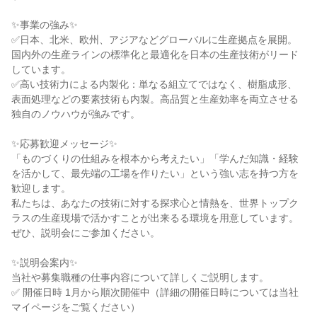
✨事業の強み✨

✅日本、北米、欧州、アジアなどグローバルに生産拠点を展開。
国内外の生産ラインの標準化と最適化を日本の生産技術がリード
しています。

✅高い技術力による内製化：単なる組立てではなく、樹脂成形、
表面処理などの要素技術も内製。高品質と生産効率を両立させる
独自のノウハウが強みです。

✨応募歓迎メッセージ✨

「ものづくりの仕組みを根本から考えたい」「学んだ知識・経験
を活かして、最先端の工場を作りたい」という強い志を持つ方を
歓迎します。

私たちは、あなたの技術に対する探求心と情熱を、世界トップク
ラスの生産現場で活かすことが出来るる環境を用意しています。
ぜひ、説明会にご参加ください。

✨説明会案内✨

当社や募集職種の仕事内容について詳しくご説明します。

✅ 開催日時 1月から順次開催中（詳細の開催日時については当社
マイページをご覧ください）
