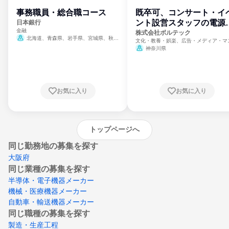
事務職員・総合職コース
既卒可、コンサート・イ
ント設営スタッフの電源
日本銀行
金融
門
株式会社ボルテック
北海道、青森県、岩手県、宮城県、秋田
文化・教養・娯楽、広告・メディア・マ
県、山形県、福島県、茨城県、群馬県、埼玉
ミ、電力・ガス・水道・エネルギー
神奈川県
県、東京都、神奈川県、新潟県、富山県、石
川県、福井県、山梨県、長野県、静岡県、愛
知県、京都府、大阪府、兵庫県、鳥取県、島
根県、岡山県、広島県、山口県、徳島県、香
川県、愛媛県、高知県、福岡県、佐賀県、長
お気に入り
お気に入り
崎県、熊本県、大分県、宮崎県、鹿児島県、
沖縄県
トップページへ
同じ勤務地の募集を探す
大阪府
同じ業種の募集を探す
半導体・電子機器メーカー
機械・医療機器メーカー
自動車・輸送機器メーカー
同じ職種の募集を探す
製造・生産工程