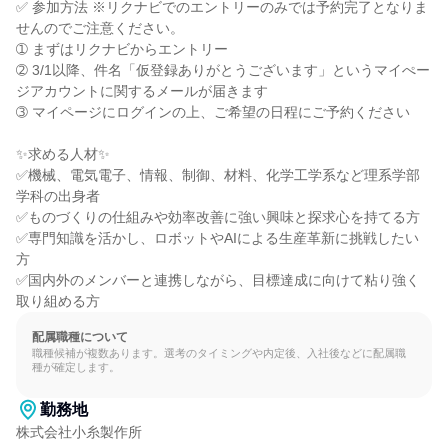
✅ 参加方法 ※リクナビでのエントリーのみでは予約完了となりま
せんのでご注意ください。

➀ まずはリクナビからエントリー

➁ 3/1以降、件名「仮登録ありがとうございます」というマイぺー
ジアカウントに関するメールが届きます

➂ マイページにログインの上、ご希望の日程にご予約ください

✨求める人材✨

✅機械、電気電子、情報、制御、材料、化学工学系など理系学部
学科の出身者

✅ものづくりの仕組みや効率改善に強い興味と探求心を持てる方

✅専門知識を活かし、ロボットやAIによる生産革新に挑戦したい
方

✅国内外のメンバーと連携しながら、目標達成に向けて粘り強く
取り組める方
配属職種について
職種候補が複数あります。選考のタイミングや内定後、入社後などに配属職
種が確定します。
勤務地
株式会社小糸製作所
