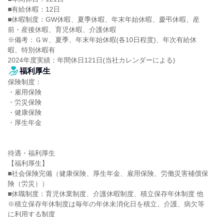
■有給休暇：12日

■休暇制度：GW休暇、夏季休暇、年末年始休暇、慶弔休暇、産
前・産後休暇、育児休暇、介護休暇

※備考：ＧＷ、夏季、年末年始休暇(各10日程度)、年次有給休
暇、特別休暇有

2024年度実績：年間休日121日(当社カレンダーによる)
福利厚生
保険制度：

・雇用保険

・労災保険

・健康保険

・厚生年金

待遇・福利厚生

【福利厚生】

■社会保険完備（健康保険、厚生年金、雇用保険、労働災害補償保
険（労災））

■休職制度：育児休業制度、介護休暇制度、積立保存年休制度 他

※積立保存年休制度は毎年の年休未消化日を積立、介護、病欠等
に利用する制度
