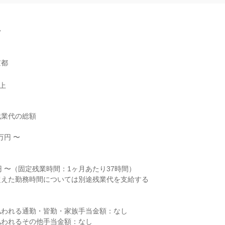


京都
以上
業代の総額

円 〜



円 〜（固定残業時間：1ヶ月あたり37時間）

えた勤務時間については別途残業代を支給する

われる通勤・皆勤・家族手当金額：なし

われるその他手当金額：なし
