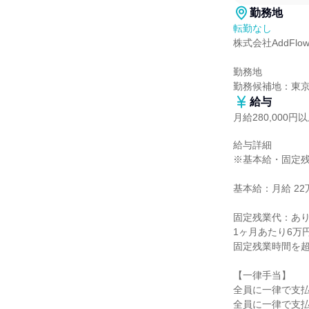
勤務地
転勤なし
株式会社AddFlow
勤務地

勤務候補地：東
給与
月給280,000円
給与詳細

※基本給・固定残
基本給：月給 22万
固定残業代：あり
1ヶ月あたり6万
固定残業時間を超
【一律手当】

全員に一律で支払
全員に一律で支払