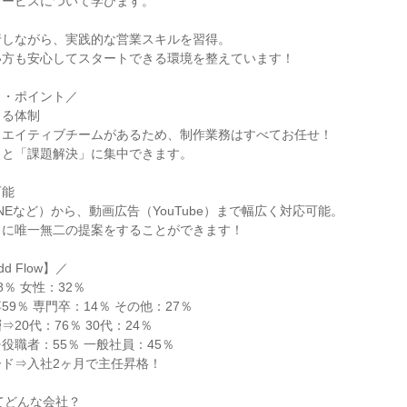
ービスについて学びます。

しながら、実践的な営業スキルを習得。

方も安心してスタートできる環境を整えています！

・ポイント／

る体制

エイティブチームがあるため、制作業務はすべてお任せ！

と「課題解決」に集中できます。

能

INEなど）から、動画広告（YouTube）まで幅広く対応可能。

に唯一無二の提案をすることができます！

 Flow】／

％ 女性：32％

9％ 専門卒：14％ その他：27％

20代：76％ 30代：24％

職者：55％ 一般社員：45％

ド⇒入社2ヶ月で主任昇格！

ってどんな会社？
