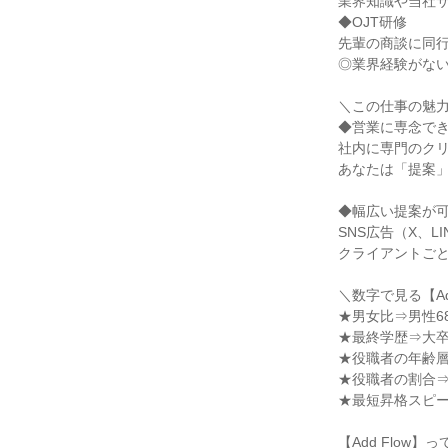
業界知識や当社サ
◆OJT研修

先輩の商談に同行
◎業界経験がない
＼この仕事の魅力
◆営業に専念でき
社内に専門のクリ
あなたは「提案」
◆幅広い提案が可
SNS広告（X、L
クライアントごと
＼数字で見る【Add
★男女比⇒男性68
★最終学歴⇒大卒5
★役職者の年齢層⇒
★役職者の割合⇒役
★最短昇格スピー
【Add Flow】