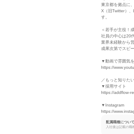
東京都を拠点に、
X（旧Twitte
す。

＜若手が主役！成
社員の中心は20代
業界未経験から営
成果次第でスピー
▼動画で雰囲気を
https://www.you
／もっと知りたい
▼採用サイト

https://addflow-re
▼Instagram

https://www.insta
配属職種につい
入社後は記載の職