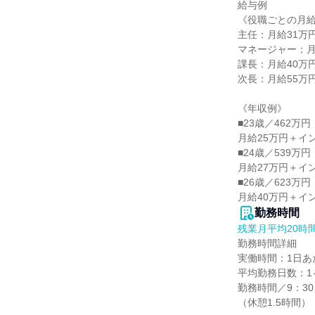
給与例

《役職ごとの月給
主任：月給31万
マネージャー：月
課長：月給40万
次長：月給55万
《年収例》

■23歳／462万円

月給25万円＋イ
■24歳／539万円

月給27万円＋イ
■26歳／623万円

月給40万円＋イ
勤務時間
残業月平均20時
勤務時間詳細

実働時間：1日あた
平均勤務日数：1ヶ
勤務時間／9：30～
（休憩1.5時間）
