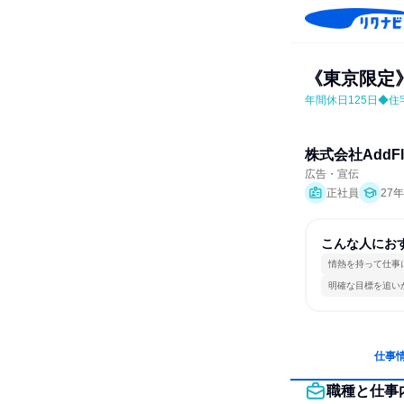
《東京限定
年間休日125日◆
株式会社AddFl
広告・宣伝
正社員
27
こんな人にお
情熱を持って仕事
明確な目標を追い
仕事
職種と仕事