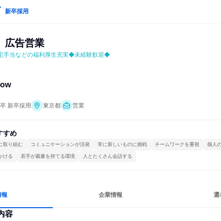
新卒採用
》広告営業
住宅手当などの福利厚生充実◆未経験歓迎◆
ow
年卒 新卒採用
東京都
営業
すすめ
に取り組む
コミュニケーションが活発
常に新しいものに挑戦
チームワークを重視
個人
かける
若手が裁量を持てる環境
人とたくさん会話する
情報
企業情報
選
内容