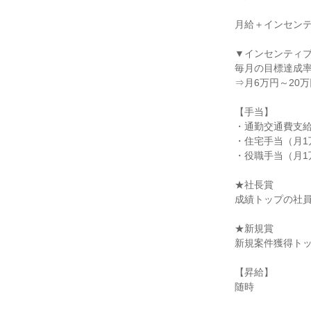
月給＋インセンテ
▼インセンティブ
毎月の目標達成率（
⇒月6万円～20
【手当】

・通勤交通費支給（
・住宅手当（月1万
・役職手当（月1万
★社長賞

成績トップの社員
★新規賞

新規案件獲得トッ
【昇給】

随時
