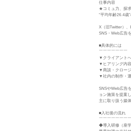
仕事内容

★コミュ力、探求
“平均年齢26.4
X（旧Twitter
SNS・Web広
■具体的には

￣￣￣￣￣￣￣

▼クライアントへ
▼ヒアリング内容
▼商談・クロージ
▼社内の制作・運
SNSやWeb広
ョン施策を提案し
主に取り扱う媒体は、
■入社後の流れ

￣￣￣￣￣￣￣￣
◆導入研修（座学