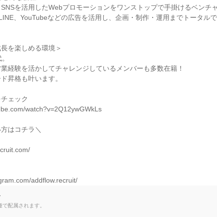
SNSを活用したWebプロモーションをワンストップで手掛けるベンチャ
r）、LINE、YouTubeなどの広告を活用し、企画・制作・運用までトータ
長を楽しめる環境＞

。

業経験を活かしてチャレンジしているメンバーも多数在籍！

ド昇格も叶います。

チェック

tube.com/watch?v=2Q12ywGWkLs

方はコチラ＼

cruit.com/

gram.com/addflow.recruit/
て
種で配属されます。