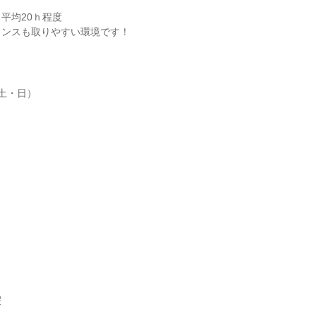
平均20ｈ程度

ランスも取りやすい環境です！
土・日）


