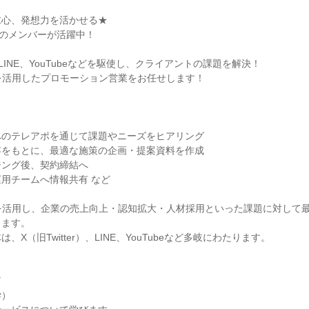
心、発想力を活かせる★

歳”のメンバーが活躍中！

）、LINE、YouTubeなどを駆使し、クライアントの課題を解決！

告を活用したプロモーション営業をお任せします！

のテレアポを通じて課題やニーズをヒアリング

をもとに、最適な施策の企画・提案資料を作成

ング後、契約締結へ

用チームへ情報共有 など

告を活用し、企業の売上向上・認知拡大・人材採用といった課題に対して
ます。

X（旧Twitter）、LINE、YouTubeなど多岐にわたります。



）
