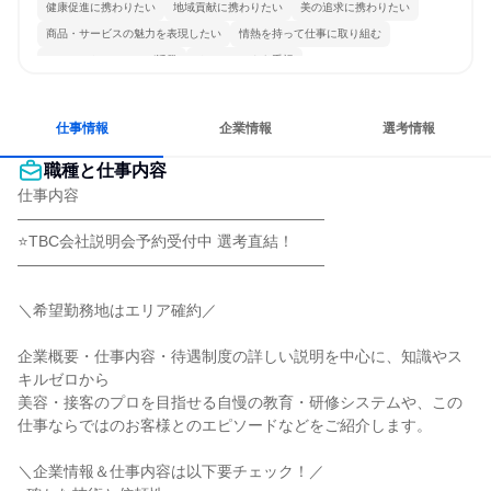
健康促進に携わりたい
地域貢献に携わりたい
美の追求に携わりたい
商品・サービスの魅力を表現したい
情熱を持って仕事に取り組む
コミュニケーションが活発
チームワークを重視
女性が働きやすい環境で働ける
長く同じ会社に居続けられる
人とたくさん会話する
仕事情報
企業情報
選考情報
職種と仕事内容
仕事内容

――――――――――――――――――――

⭐TBC会社説明会予約受付中 選考直結！

――――――――――――――――――――

＼希望勤務地はエリア確約／

企業概要・仕事内容・待遇制度の詳しい説明を中心に、知識やス
キルゼロから

美容・接客のプロを目指せる自慢の教育・研修システムや、この
仕事ならではのお客様とのエピソードなどをご紹介します。

＼企業情報＆仕事内容は以下要チェック！／
