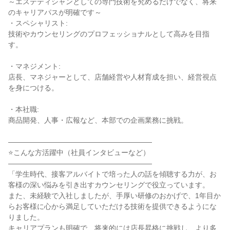
～エステティシャンとしての専門技術を究めるだけでなく、将来
のキャリアパスが明確です～

・スペシャリスト:

技術やカウンセリングのプロフェッショナルとして高みを目指
す。

・マネジメント:

店長、マネジャーとして、店舗経営や人材育成を担い、経営視点
を身につける。

・本社職:

商品開発、人事・広報など、本部での企画業務に挑戦。

――――――――――――――――――――

⭐こんな方活躍中（社員インタビューなど）

――――――――――――――――――――

「学生時代、接客アルバイトで培った人の話を傾聴する力が、お
客様の深い悩みを引き出すカウンセリングで役立っています。

また、未経験で入社しましたが、手厚い研修のおかげで、1年目か
らお客様に心から満足していただける技術を提供できるようにな
りました。

キャリアプランも明確で、将来的には店長昇格に挑戦し、より多