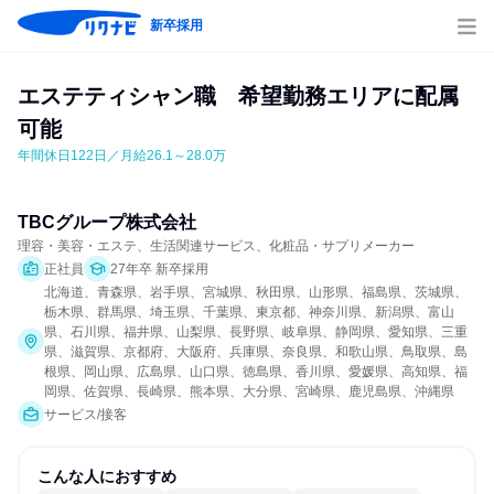
新卒採用
エステティシャン職　希望勤務エリアに配属
可能
年間休日122日／月給26.1～28.0万
TBCグループ株式会社
理容・美容・エステ、生活関連サービス、化粧品・サプリメーカー
正社員
27年卒 新卒採用
北海道、青森県、岩手県、宮城県、秋田県、山形県、福島県、茨城県、
栃木県、群馬県、埼玉県、千葉県、東京都、神奈川県、新潟県、富山
県、石川県、福井県、山梨県、長野県、岐阜県、静岡県、愛知県、三重
県、滋賀県、京都府、大阪府、兵庫県、奈良県、和歌山県、鳥取県、島
根県、岡山県、広島県、山口県、徳島県、香川県、愛媛県、高知県、福
岡県、佐賀県、長崎県、熊本県、大分県、宮崎県、鹿児島県、沖縄県
サービス/接客
こんな人におすすめ