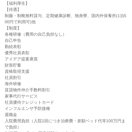
【福利厚生】

【待遇】

制服・制靴無料貸与、定期健康診断、独身寮、国内外保養所(1泊5
00円で利用可)他

【制度】

各種研修（費用の自己負担なし）

自己申告

勤続表彰

優秀社員表彰

アイデア提案褒賞

財形貯蓄

資格取得支援

社員割引

海外研修

賃貸物件仲介手数料割引

家事代行サービス

社員優待クレジットカード

インフルエンザ予防接種

退職金

入院費用負担（入院1回につき治療費・差額ベッド代等100万円ま
で負担）
