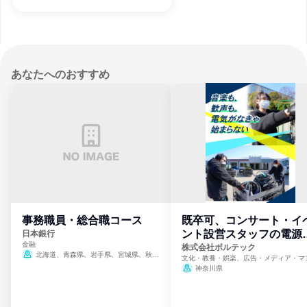
あなたへのおすすめ
事務職員・総合職コース
既卒可、コンサート・イ
ント設営スタッフの電源
日本銀行
金融
門
株式会社ボルテック
北海道、青森県、岩手県、宮城県、秋田
文化・教養・娯楽、広告・メディア・マ
県、山形県、福島県、茨城県、群馬県、埼玉
ミ、電力・ガス・水道・エネルギー
神奈川県
県、東京都、神奈川県、新潟県、富山県、石
川県、福井県、山梨県、長野県、静岡県、愛
知県、京都府、大阪府、兵庫県、鳥取県、島
根県、岡山県、広島県、山口県、徳島県、香