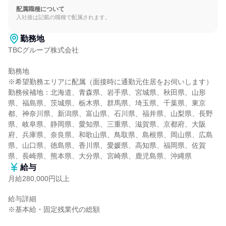
配属職種について
入社後は記載の職種で配属されます。
勤務地
TBCグループ株式会社

勤務地

※希望勤務エリアに配属（面接時に通勤元住居をお伺いします）

勤務候補地：北海道、青森県、岩手県、宮城県、秋田県、山形
県、福島県、茨城県、栃木県、群馬県、埼玉県、千葉県、東京
都、神奈川県、新潟県、富山県、石川県、福井県、山梨県、長野
県、岐阜県、静岡県、愛知県、三重県、滋賀県、京都府、大阪
府、兵庫県、奈良県、和歌山県、鳥取県、島根県、岡山県、広島
県、山口県、徳島県、香川県、愛媛県、高知県、福岡県、佐賀
県、長崎県、熊本県、大分県、宮崎県、鹿児島県、沖縄県
給与
月給280,000円以上
給与詳細

※基本給・固定残業代の総額
