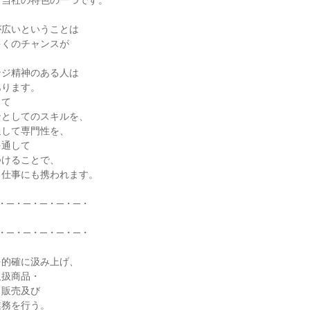
当社の特色の一つです。

広いということは

くのチャンスが



ジ精神のある人は

ります。

て

としてのスキルを、

して専門性を、

通して

けることで、

仕事にも携われます。

・─・─・─・─・─・

・─・─・─・─・─・

的確に汲み上げ、

扱商品・

販売及び

務を行う。
