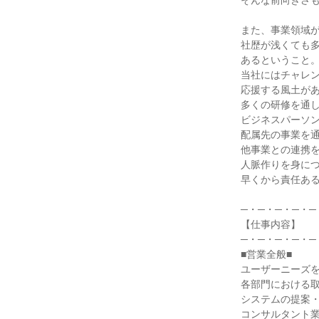
そんな前向きさも
また、事業領域が
社歴が浅くても多
あるということ。
当社にはチャレン
応援する風土があ
多くの研修を通し
ビジネスパーソン
配属先の事業を通
他事業との連携を
人脈作りを身につ
早くから責任ある
─・─・─・─・─
【仕事内容】

─・─・─・─・─
■営業全般■

ユーザーニーズを
各部門における取
システムの提案・
コンサルタント業