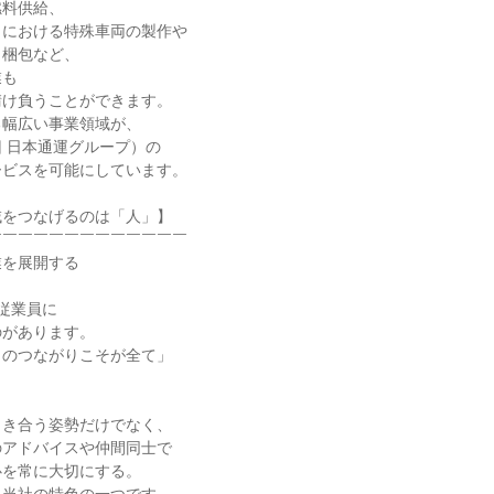
料供給、

における特殊車両の製作や

梱包など、

も

け負うことができます。

幅広い事業領域が、

 日本通運グループ）の

ビスを可能にしています。

をつなげるのは「人」】

￣￣￣￣￣￣￣￣￣￣￣￣

を展開する



従業員に

があります。

のつながりこそが全て」



き合う姿勢だけでなく、

アドバイスや仲間同士で

を常に大切にする。
