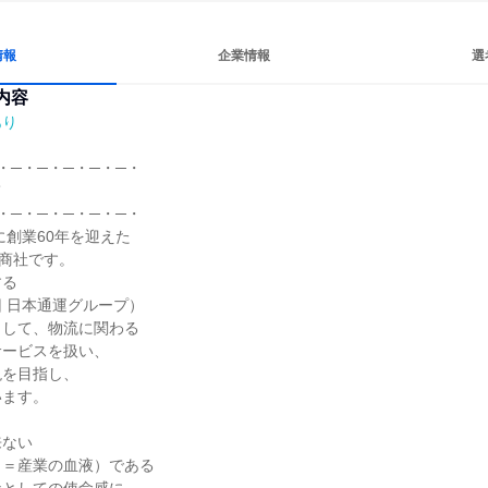
情報
企業情報
選
内容
あり
・─・─・─・─・─・



・─・─・─・─・─・

に創業60年を迎えた

商社です。

る

 日本通運グループ）

して、物流に関わる

ービスを扱い、

を目指し、

ます。

ない

＝産業の血液）である
