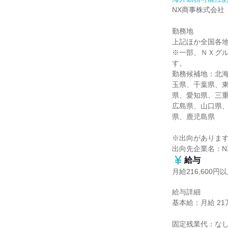
NX商事株式会社

勤務地

上記ほか全国各地
※一部、ＮＸグル
す。

勤務候補地：北
玉県、千葉県、
県、愛知県、三
広島県、山口県
県、鹿児島県

※出向があります
出向先企業名：N
給与
月給216,600円
給与詳細

基本給：月給 21万
固定残業代：なし