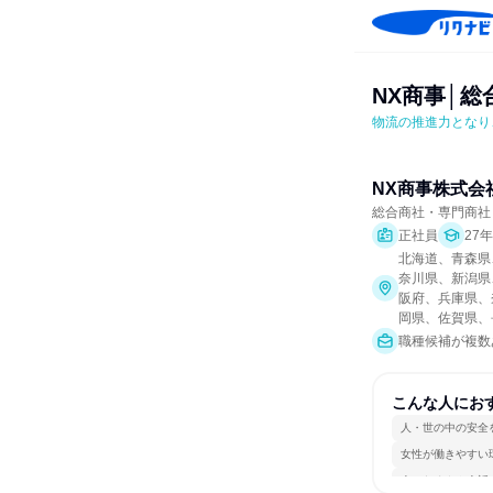
NX商事│総
物流の推進力となり
NX商事株式会
総合商社・専門商社
正社員
27
北海道、青森県
奈川県、新潟県
阪府、兵庫県、
岡県、佐賀県、
職種候補が複数
こんな人にお
人・世の中の安全
女性が働きやすい
人とたくさん会話