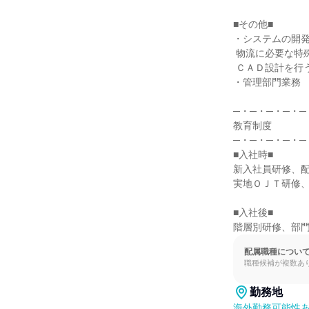
■その他■

・システムの開発
 物流に必要な特殊車両やコンテナ等の

 ＣＡＤ設計を行う。

・管理部門業務

─・─・─・─・─
教育制度

─・─・─・─・─
■入社時■

新入社員研修、配
実地ＯＪＴ研修、
■入社後■

階層別研修、部
配属職種につい
職種候補が複数あ
勤務地
海外勤務可能性