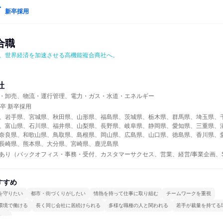
新卒採用
合職
、世界経済を加速させる高機能複合商社へ。
社
・卸売、物流・運行管理、電力・ガス・水道・エネルギー
年卒 新卒採用
、岩手県、宮城県、秋田県、山形県、福島県、茨城県、栃木県、群馬県、埼玉県、
、富山県、石川県、福井県、山梨県、長野県、岐阜県、静岡県、愛知県、三重県、
奈良県、和歌山県、鳥取県、島根県、岡山県、広島県、山口県、徳島県、香川県、
長崎県、熊本県、大分県、宮崎県、鹿児島県
あり（バックオフィス・事務・受付、カスタマーサクセス、営業、経営/事業企画、SCM
すすめ
を守りたい
都市・街づくりがしたい
情熱を持って仕事に取り組む
チームワークを重視
環境で働ける
長く同じ会社に居続けられる
多様な職種の人と関われる
若手が裁量を持てる
する