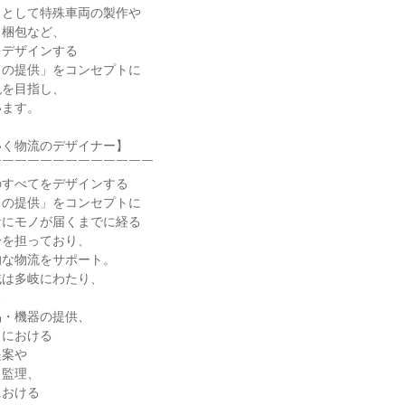
として特殊車両の製作や

梱包など、

デザインする

の提供」をコンセプトに

を目指し、

ます。

く物流のデザイナー】

￣￣￣￣￣￣￣￣￣￣￣￣

すべてをデザインする

の提供」をコンセプトに

にモノが届くまでに経る

を担っており、

な物流をサポート。

は多岐にわたり、



・機器の提供、

における

案や

監理、

おける
