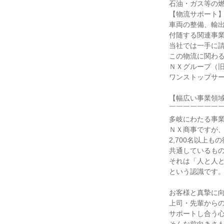
石油・ガス等の燃
【物流サポート】
車両の整備、輸出
付随する関連事業
当社では一手に請
この物流に関わる
ＮＸグループ（旧
ワンストップサー
【幅広い事業領域
￣￣￣￣￣￣￣￣
多岐にわたる事業
ＮＸ商事ですが、
2,700名以上もの
共通しているもの
それは「人と人と
という認識です。
お客様と真摯に向
上司・先輩からの
サポートし合う心