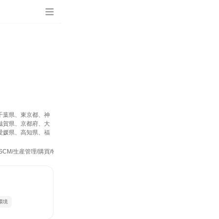
千葉県、東京都、神
滋賀県、京都府、大
愛媛県、高知県、福
/生産管理/購買/物流、交通/運輸、経理/税務/財務、人事、総務、法務/知財、IT
環境