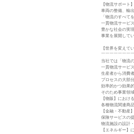
【物流サポート】
車両の整備、輸出
「物流のすべてを
一貫物流サービス
豊かな社会の実現
事業を展開してい
【世界を変えてい
￣￣￣￣￣￣￣￣
当社では「物流の
一貫物流サービス
生産者から消費者
プロセスの大部分
効率的かつ効果的
そのため事業領域
【物販】における
各種物流関連商品
【金融・不動産】
保険サービスの提
物流施設の設計・
【エネルギー】に