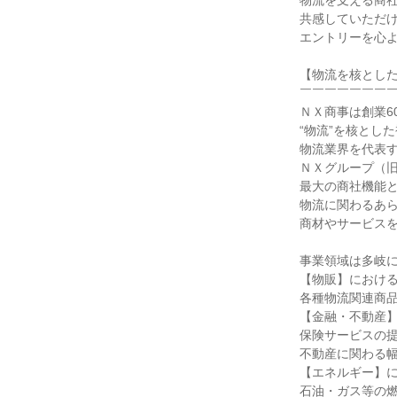
物流を支える商社
共感していただけ
エントリーを心よ
【物流を核とした
￣￣￣￣￣￣￣￣
ＮＸ商事は創業6
“物流”を核とした
物流業界を代表す
ＮＸグループ（旧
最大の商社機能と
物流に関わるあら
商材やサービスを
事業領域は多岐に
【物販】における
各種物流関連商品
【金融・不動産】
保険サービスの提
不動産に関わる幅
【エネルギー】に
石油・ガス等の燃