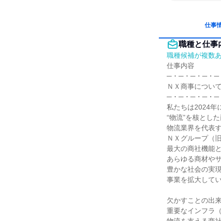
仕事
職種と仕事
職種候補が複数
仕事内容

─・─・─・─・─
ＮＸ商事について
─・─・─・─・─
私たちは2024年
“物流”を核とした
物流業界を代表す
ＮＸグループ（旧
最大の商社機能と
あらゆる商材やサ
豊かな社会の実現
事業を拡大してい
欠かすことの出来
重要なインフラ（