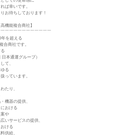
としての使命感に

れば幸いです。

りお待ちしております！

高機能複合商社】

￣￣￣￣￣￣￣￣￣￣￣￣

0年を超える

複合商社です。

る

 日本通運グループ）

して、

ゆる

扱っています。

わたり、



・機器の提供、

における

案や

広いサービスの提供、

おける

料供給、
