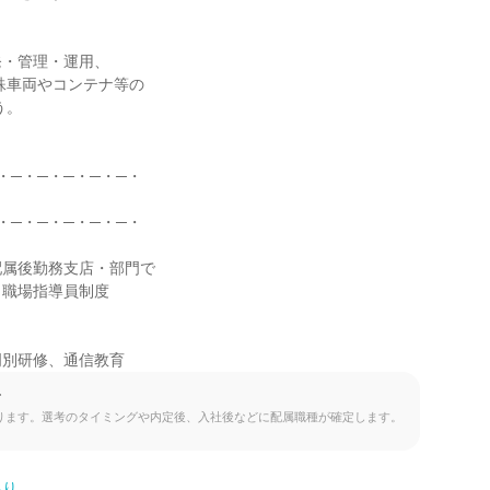
・管理・運用、

・─・─・─・─・─・

・─・─・─・─・─・

属後勤務支店・部門で

職場指導員制度

門別研修、通信教育
て
ります。選考のタイミングや内定後、入社後などに配属職種が確定します。
あり