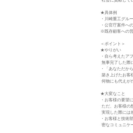
 社会に貢献していきます。

★具体例

・川崎重工グルー
・公官庁案件への
※既存顧客への営
＜ポイント＞

★やりがい

・自ら考えたアプ
 無事完了した際には、大きな達成感を味わうことができます。

・「あなただから
 築き上げたお客様から頂けるこの言葉は、

 何物にも代えがたい営業としての誇りです。

★大変なこと

・お客様の要望に
 ただ、お客様の想いにお応えするために苦労した分だけ、

 実現した際には感謝の言葉を頂けます。

・お客様と技術部
 密なコミュニケーションと立ち回りが求められます。
