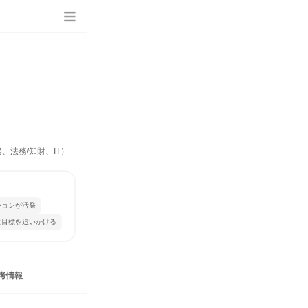
、法務/知財、IT）
ションが活発
な目標を追いかける
考情報