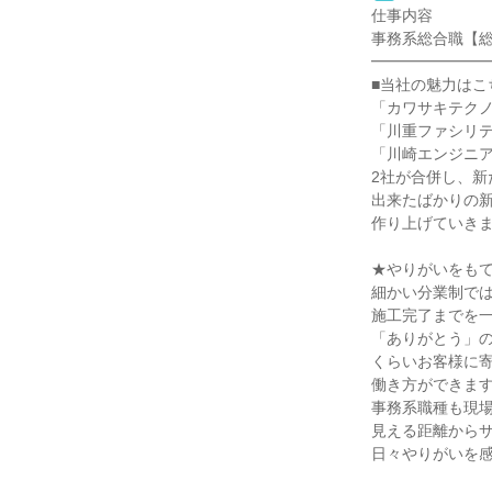
仕事内容

事務系総合職【総
━━━━━━━━
■当社の魅力はこち
「カワサキテクノ
「川重ファシリテ
「川崎エンジニア
2社が合併し、新
出来たばかりの新
作り上げていきま
★やりがいをもて
細かい分業制では
施工完了までを一
「ありがとう」の
くらいお客様に寄
働き方ができます
事務系職種も現場
見える距離からサ
日々やりがいを感