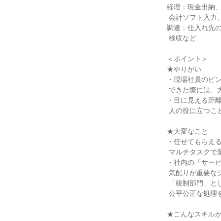
経理：現金出納、
 会計ソフト入力、決算業務、会計監査対応など

調達：仕入れ先の
 検収など

＜ポイント＞

★やりがい

・現場社員のピン
 できた際には、大きなやりがいを感じられます。

・目に見える距離
 人の役に立つことを日々実感できる環境です。

★大変なこと

・任せてもらえる
 マルチタスクで業務を進めることが求められます。

・社内の「サービ
 気配りが重要なシーンもある一方、

 「統制部門」として毅然とした態度で

 公平公正な処理を行うことが必要なこともあります。

★こんなスキルが