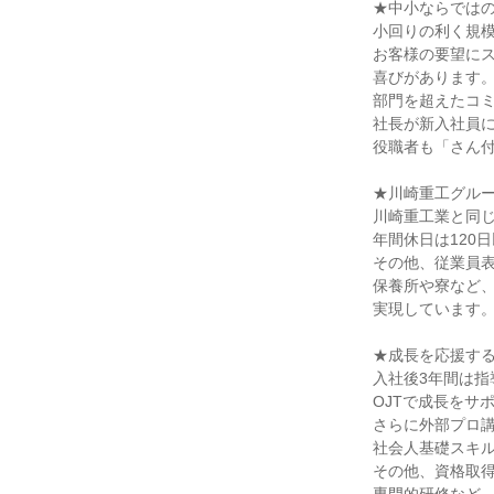
★中小ならではの
小回りの利く規模
お客様の要望にス
喜びがあります。
部門を超えたコミ
社長が新入社員に
役職者も「さん付
★川崎重工グルー
川崎重工業と同じ
年間休日は120
その他、従業員表
保養所や寮など、
実現しています。
★成長を応援する
入社後3年間は指
OJTで成長をサポ
さらに外部プロ講
社会人基礎スキル
その他、資格取得