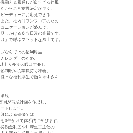
機動力＆風通しが良すぎる社風

だからこそ意思決定が早く、

ピーディーにお応えできる

また、社内はワンフロアのため

ュニケーションが盛んで、

話しかける姿も日常の光景です。

け」で呼ぶフラットな風土です。

プならではの福利厚生

カレンダーのため、

日以上＆長期休暇は年4回。

彰制度や従業員持ち株会、

様々な福利厚生で働きやすさを



環境

導員が育成計画を作成し、

ートします。

師による研修では

を3年かけて体系的に学びます。

奨励金制度や川崎重工主催の
