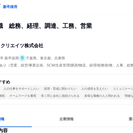
新卒採用
職　総務、経理、調達、工務、営業
ノクリエイツ株式会社
年卒 新卒採用
千葉県、東京都、兵庫県
り（営業、経営/事業企画、SCM/生産管理/購買/物流、経理/税務/財務、人事、総務
すすめ
人の仕事をサポートしたい
採用・育成に関わりたい
人の成長を支えたい
コミュニケー
挑戦
チームワークを重視
長く同じ会社に居続けられる
多様な職種の人と関われる
明確
情報
企業情報
選
内容