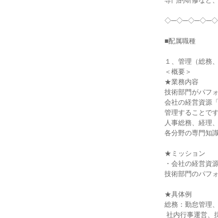
専門的研修など、
◇─◇─◇─◇─◇
■配属職種

１、管理（総務、
＜概要＞

★業務内容

技術部門がパフォ
会社の経営資源「
管理することです
人事総務、経理、
各分野の専門知識
★ミッション

・会社の経営資源
技術部門のパフォ
★具体例

総務：勤怠管理、
 社内行事運営、採用活動、教育制度整備など
