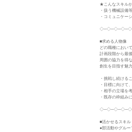
★こんなスキルが
・扱う機械設備等
・コミュニケーシ
◇─◇─◇─◇─◇
■求める人物像

どの職種において
計画段階から最後
周囲の協力を得な
創生を目指す魅力
・挑戦し続けるこ
・目標に向けて、
・相手の立場を考
・既存の枠組みに
◇─◇─◇─◇─◇
■活かせるスキル
●部活動やグルー