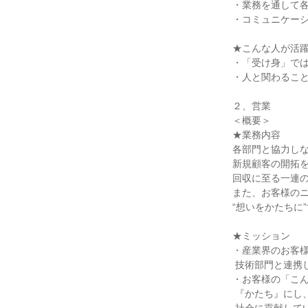
・業務を通して各
・コミュニケーシ
★こんな人が活躍
・「受け身」では
・人と関わること
２、営業

＜概要＞

★業務内容

各部門と協力しな
新規顧客の開拓を
回収に至る一連の
また、お客様のニ
“想いをかたちに
★ミッション

・産業界のお客様
 技術部門と連携して解決します。

・お客様の「こん
 『かたち』にし、お客様の夢を支え続けることで
