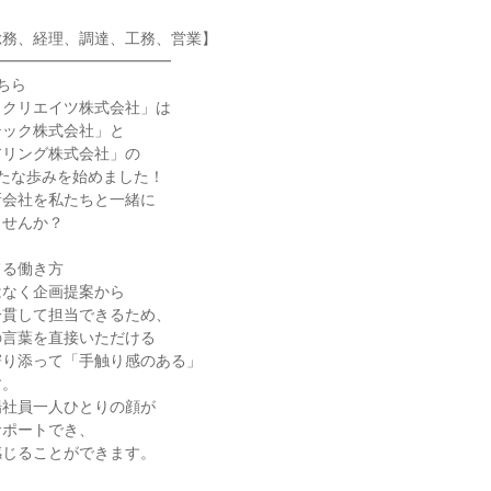
務、経理、調達、工務、営業】

━━━━━━━━━━━

ら

クリエイツ株式会社」は

ック株式会社」と

リング株式会社」の

たな歩みを始めました！

会社を私たちと一緒に

せんか？

る働き方

なく企画提案から

貫して担当できるため、

言葉を直接いただける

り添って「手触り感のある」

。

社員一人ひとりの顔が

ポートでき、

じることができます。
