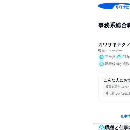
事務系総合
カワサキテク
製造・メーカー
正社員
27
職種候補が複数あ
こんな人にお
教育支援をしたい
常に新しいものに
仕事
職種と仕事