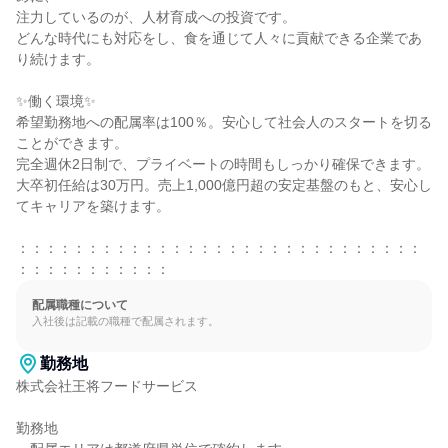
注力しているのが、人材育成への投資です。

どんな時代にも対応をし、食を通じて人々に貢献できる企業であ
り続けます。

✨働く環境✨

希望勤務地への配属率は100％。安心して社会人のスタートを切る
ことができます。

完全週休2日制で、プライベートの時間もしっかり確保できます。

大卒初任給は30万円。売上1,000億円超の安定基盤のもと、安心し
てキャリアを築けます。

：：：：：：：：：：：：：：：：：：：：：：：：：：：：：
：：：：：：：：：：：
配属職種について
入社後は記載の職種で配属されます。
勤務地
株式会社王将フードサービス

勤務地
