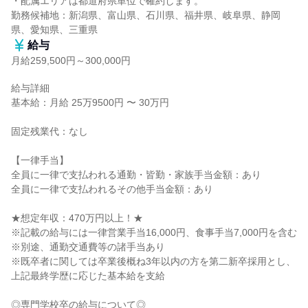
・配属エリアは都道府県単位で確約します。

勤務候補地：新潟県、富山県、石川県、福井県、岐阜県、静岡
県、愛知県、三重県
給与
月給259,500円～300,000円
給与詳細

基本給：月給 25万9500円 〜 30万円

固定残業代：なし

【一律手当】

全員に一律で支払われる通勤・皆勤・家族手当金額：あり

全員に一律で支払われるその他手当金額：あり

★想定年収：470万円以上！★

※記載の給与には一律営業手当16,000円、食事手当7,000円を含む

※別途、通勤交通費等の諸手当あり

※既卒者に関しては卒業後概ね3年以内の方を第二新卒採用とし、
上記最終学歴に応じた基本給を支給

◎専門学校卒の給与について◎
