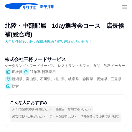
新卒採用
北陸・中部配属　1day選考会コース　店長候
補(総合職)
大卒初任給30万円 / 配属地確約 / 接客経験が活かせる！
株式会社王将フードサービス
ケータリング・フードサービス、レストラン・カフェ、食品・飲料メーカー
正社員
27年卒 新卒採用
新潟県、富山県、石川県、福井県、岐阜県、静岡県、愛知県、三重県
飲食
こんな人におすすめ
人々に感動や笑いを届けたい
食生活・食育に関わりたい
経営に近い仕事がしたい
チームを統率したい
情熱を持って仕事に取り組む
コミュニケーションが活発
チームワークを重視
多様な職種の人と関われる
若手が裁量を持てる環境
人とたくさん会話する