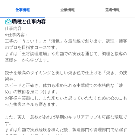
仕事情報
企業情報
選考情報
職種と仕事内容
仕事内容

⭐仕事内容：

王将の「うまい！」と「活気」を最前線で創り出す、調理・接客
のプロを目指すコースです。

まずは「王将調理道場」や店舗での実践を通じて、調理と接客の
基礎を一から学びます。

餃子を最高のタイミングと美しい焼き色で仕上げる「焼き」の技
術や、

スピードと正確さ、体力も求められる中華鍋での本格的な「炒
め」の技術を身につけます。

お客様を笑顔にし、また来たいと思っていただくための心のこも
った接客スキルも磨きます。

また、実力・意欲があれば早期のキャリアアップも可能な環境で
す。

まずは店舗で実践経験を積んだ後、製造部門や管理部門で活躍す