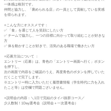
一体感は格別です。

仲間と協力し、「褒められる店」の一員として貢献している実感
を得られます。

⭐こんな方にオススメです：

✅ 「食」を通じて人を笑顔にしたい方

✅ チームで協力し、一つの目標に向かって取り組むことが好きな
方

✅ 体を動かすことが好きで、活気のある職場で働きたい方

⭐応募方法について ：

エントリー（応募）は、青色の「エントリー画面へ行く」ボタン
を押下し、

次の画面で内容をご確認のうえ、再度青色のボタンを押していた
だくことで完了します。

※エントリー時に入力いただく履歴書情報（学生時代に力を入れ
たこと等）は空欄で問題ございません。

⭐説明会の内容：＼1日で完結のタイパ抜群コース／

少人数制！1Day選考会（説明会＋一次選考会）
