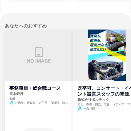
あなたへのおすすめ
事務職員・総合職コース
既卒可、コンサート・イ
ント設営スタッフの電源
日本銀行
金融
門
株式会社ボルテック
北海道、青森県、岩手県、宮城県、秋田
文化・教養・娯楽、広告・メディア・マ
県、山形県、福島県、茨城県、群馬県、埼玉
ミ、電力・ガス・水道・エネルギー
神奈川県
県、東京都、神奈川県、新潟県、富山県、石
川県、福井県、山梨県、長野県、静岡県、愛
知県、京都府、大阪府、兵庫県、鳥取県、島
根県、岡山県、広島県、山口県、徳島県、香
川県、愛媛県、高知県、福岡県、佐賀県、長