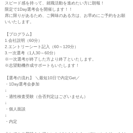
スピード感を持って、就職活動を進めたい方に朗報！

限定で1Day選考会を開催します！！

席に限りがあるため、ご興味のある方は、お早めにご予約をお願
いいたします。

【プログラム】

1.会社説明（60分）

2.エントリーシート記入（60～120分）

3.一次選考（1人30～60分）

※一次選考が終了した方より終了といたします。

※志望動機作成サポートもいたします！

【選考の流れ】 ＼最短10日で内定Get／

・1Day選考会参加

↓

・適性検査受験（合否判定はございません）

↓

・個人面談

↓

・内定
