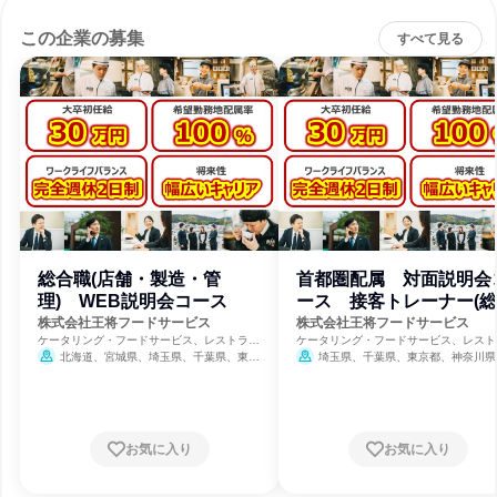
この企業の募集
すべて見る
総合職(店舗・製造・管
首都圏配属 対面説明会
理) WEB説明会コース
ース 接客トレーナー(
職)
株式会社王将フードサービス
株式会社王将フードサービス
ケータリング・フードサービス、レストラ
ケータリング・フードサービス、レスト
ン・カフェ、食品・飲料メーカー
ン・カフェ、食品・飲料メーカー
北海道、宮城県、埼玉県、千葉県、東京
埼玉県、千葉県、東京都、神奈川県
都、神奈川県、新潟県、富山県、石川県、福
8月31日締切
井県、山梨県、岐阜県、静岡県、愛知県、三
重県、滋賀県、京都府、大阪府、兵庫県、奈
良県、和歌山県、岡山県、広島県、山口県、
徳島県、香川県、愛媛県、福岡県、佐賀県、
お気に入り
お気に入り
長崎県、熊本県、大分県
8月31日締切