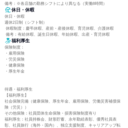
備考：※各店舗の勤務シフトにより異なる（実働8時間）
休日・休暇
休日・休暇

週休2日制（シフト制）

 休暇制度：慶弔休暇、産前・産後休暇、育児休暇、介護休暇

 備考：有給休暇、誕生日休暇、年始休暇、出産・育児休暇
福利厚生
保険制度：

・雇用保険

・労災保険

・健康保険

・厚生年金

待遇・福利厚生

【福利厚生】

社会保険完備（健康保険、厚生年金、雇用保険、労働災害補償保
険（労災））

その他保険：社員団体生命保険・損害保険制度有り

福利厚生：社員持株会、財形貯蓄、永年勤続表彰、優秀社員表
彰、社員旅行（海外・国内）、独立支援制度、キャリアアップ転