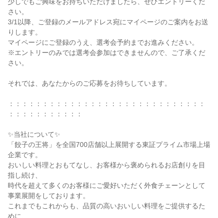
少しでもご興味をお持ちいただけましたら、ぜひエントリーくだ
さい。

3/1以降、ご登録のメールアドレス宛にマイページのご案内をお送
りします。

マイページにご登録のうえ、選考会予約までお進みください。

※エントリーのみでは選考会参加はできませんので、ご了承くだ
さい。

それでは、あなたからのご応募をお待ちしています。

：：：：：：：：：：：：：：：：：：：：：：：：：：：：：
：：：：：：：：：：：

✨当社について✨

「餃子の王将」を全国700店舗以上展開する東証プライム市場上場
企業です。

おいしい料理とおもてなし、お客様から褒められるお店創りを目
指し続け、

時代を超えて多くのお客様にご愛好いただく外食チェーンとして
事業展開をしております。

これまでもこれからも、品質の高いおいしい料理をご提供するた
めに、
