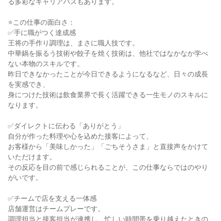
る多彩なキャリアパスもあります。

⭐この仕事の面白さ：

✅手に職がつく達成感

王将の手作り調理は、まさに職人技です。

中華鍋を振るう技術や餃子を焼く技術は、他社ではなかなか学べ
ない本物のスキルです。

昨日できなかったことが今日できるようになるなど、日々の成長
を実感でき、

身につけた技術は飲食業界で長く活躍できる一生モノのスキルに
なります。

✅ダイレクトに伝わる「ありがとう」

自分が作った料理や心を込めた接客によって、

お客様から「美味しかった」「ごちそうさま」と直接声をかけて
いただけます。

その反応を目の前で感じられることが、この仕事ならではのやり
がいです。

✅チームで店を支える一体感

店舗運営はチームプレーです。

調理担当と接客担当が連携し、忙しい時間帯を乗り越えたときの