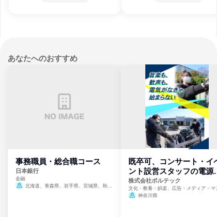
あなたへのおすすめ
事務職員・総合職コース
既卒可、コンサート・イ
ント設営スタッフの電源
日本銀行
金融
門
株式会社ボルテック
北海道、青森県、岩手県、宮城県、秋田
文化・教養・娯楽、広告・メディア・マ
県、山形県、福島県、茨城県、群馬県、埼玉
ミ、電力・ガス・水道・エネルギー
神奈川県
県、東京都、神奈川県、新潟県、富山県、石
川県、福井県、山梨県、長野県、静岡県、愛
知県、京都府、大阪府、兵庫県、鳥取県、島