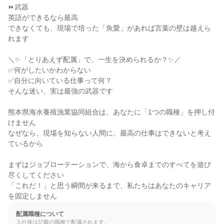
⏩武器

英語ができるなら最高

できなくても、現場で培った「魚愛」があれば言葉の壁は越えら
れます

＼✨「とりあえず配属」で、一生を決められるか？✨／

✅何がしたいかわからない

✅自分に向いている仕事って何？

そんな迷い、実は最強の武器です

熊本県海水養殖漁業協同組合は、あなたに「1つの職種」を押し付
けません

なぜなら、現場を知らない人間に、最高の仕事はできないと考え
ているから

まずはジョブローテーションで、海から食卓までのすべてを遊び
尽くしてください

「これだ！」と思う瞬間が来るまで、私たちはあなたのキャリア
を固定しません
配属職種について
入社後は記載の職種で配属されます。