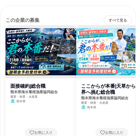
この企業の募集
すべて見る
面接確約|総合職
ここからが本番|天草から
界へ挑む総合職
熊本県海水養殖漁業協同組合
農業・林業・水産業
熊本県海水養殖漁業協同組合
熊本県
農業・林業・水産業
熊本県
お気に入り
お気に入り