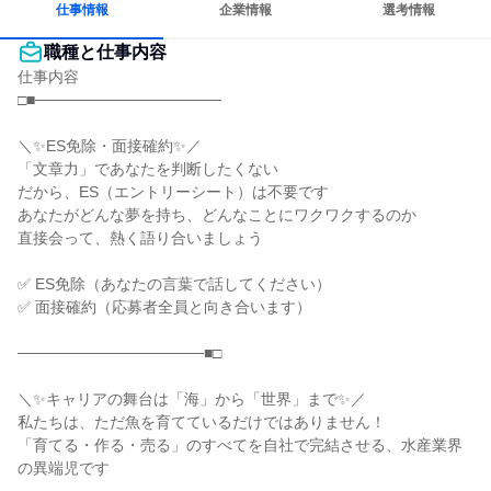
仕事情報
企業情報
選考情報
職種と仕事内容
仕事内容

□■─────────────────

＼✨ES免除・面接確約✨／

「文章力」であなたを判断したくない

だから、ES（エントリーシート）は不要です

あなたがどんな夢を持ち、どんなことにワクワクするのか

直接会って、熱く語り合いましょう

✅ ES免除（あなたの言葉で話してください）

✅ 面接確約（応募者全員と向き合います）

─────────────────■□

＼✨キャリアの舞台は「海」から「世界」まで✨／

私たちは、ただ魚を育てているだけではありません！

「育てる・作る・売る」のすべてを自社で完結させる、水産業界
の異端児です
