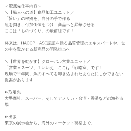
＜配属先仕事内容＞

＼【職人への道】食品加工ユニット／

「旨い」の根拠を、自分の手で作る

魚を捌き、付加価値をつけ、商品へと昇華させる

ここは「ものづくり」の最前線です！

将来は、HACCP・ASC認証を操る品質管理のエキスパートや、世
の中を驚かせる新商品の開発担当へ

＼【世界を動かす】グローバル営業ユニット／

「営業＝スーツ」？いいえ、ここは「戦略室」です！

現場で半年間、魚のすべてを叩き込まれたあなたにしかできない
提案があります

⏩取引先

大手商社、スーパー、そしてアメリカ・台湾・香港などの海外市
場

⏩出張

東京の展示会から、海外のマーケット視察まで。
