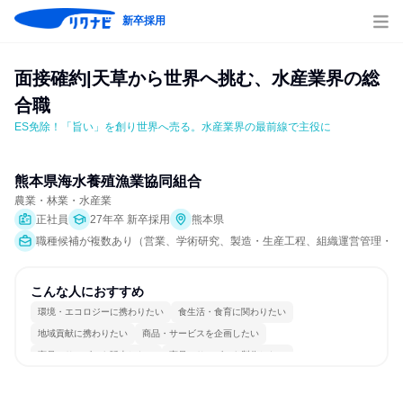
新卒採用
面接確約|天草から世界へ挑む、水産業界の総
合職
ES免除！「旨い」を創り世界へ売る。水産業界の最前線で主役に
熊本県海水養殖漁業協同組合
農業・林業・水産業
正社員
27年卒 新卒採用
熊本県
職種候補が複数あり（営業、学術研究、製造・生産工程、組織運営管理・公
こんな人におすすめ
環境・エコロジーに携わりたい
食生活・食育に関わりたい
地域貢献に携わりたい
商品・サービスを企画したい
商品・サービスを販売したい
商品・サービスを製作したい
若手が裁量を持てる環境