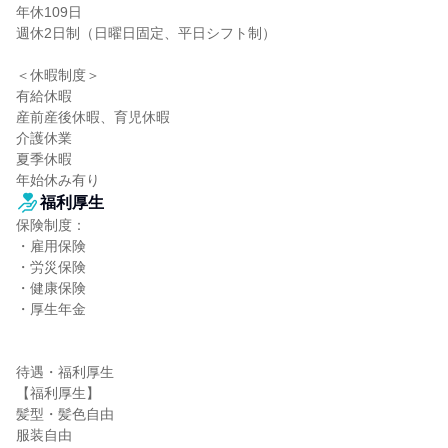
年休109日

週休2日制（日曜日固定、平日シフト制）

＜休暇制度＞

有給休暇

産前産後休暇、育児休暇

介護休業

夏季休暇

年始休み有り
福利厚生
保険制度：

・雇用保険

・労災保険

・健康保険

・厚生年金

待遇・福利厚生

【福利厚生】

髪型・髪色自由

服装自由
