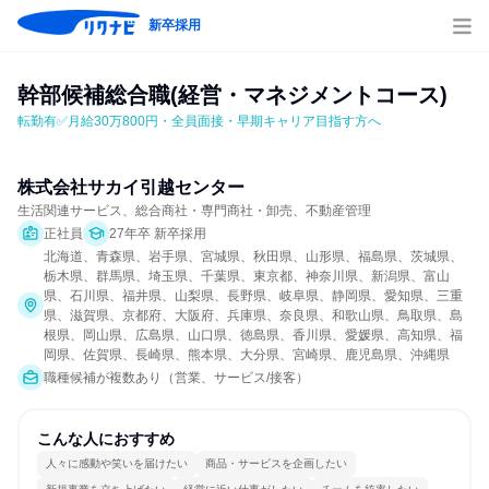
新卒採用
幹部候補総合職(経営・マネジメントコース)
転勤有✅月給30万800円・全員面接・早期キャリア目指す方へ
株式会社サカイ引越センター
生活関連サービス、総合商社・専門商社・卸売、不動産管理
正社員
27年卒 新卒採用
北海道、青森県、岩手県、宮城県、秋田県、山形県、福島県、茨城県、
栃木県、群馬県、埼玉県、千葉県、東京都、神奈川県、新潟県、富山
県、石川県、福井県、山梨県、長野県、岐阜県、静岡県、愛知県、三重
県、滋賀県、京都府、大阪府、兵庫県、奈良県、和歌山県、鳥取県、島
根県、岡山県、広島県、山口県、徳島県、香川県、愛媛県、高知県、福
岡県、佐賀県、長崎県、熊本県、大分県、宮崎県、鹿児島県、沖縄県
職種候補が複数あり（営業、サービス/接客）
こんな人におすすめ
人々に感動や笑いを届けたい
商品・サービスを企画したい