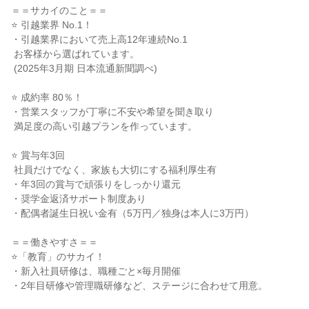
＝＝サカイのこと＝＝

⭐ 引越業界 No.1！

・引越業界において売上高12年連続No.1

 お客様から選ばれています。

 (2025年3月期 日本流通新聞調べ)

⭐ 成約率 80％！

・営業スタッフが丁寧に不安や希望を聞き取り

 満足度の高い引越プランを作っています。

⭐ 賞与年3回

 社員だけでなく、家族も大切にする福利厚生有

・年3回の賞与で頑張りをしっかり還元

・奨学金返済サポート制度あり

・配偶者誕生日祝い金有（5万円／独身は本人に3万円）

＝＝働きやすさ＝＝

⭐「教育」のサカイ！

・新入社員研修は、職種ごと×毎月開催

・2年目研修や管理職研修など、ステージに合わせて用意。
