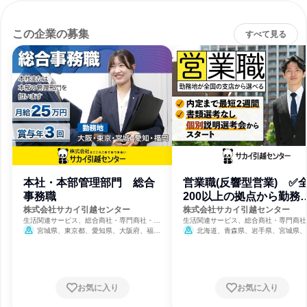
この企業の募集
すべて見る
本社・本部管理部門 総合
営業職(反響型営業) ✅
事務職
200以上の拠点から勤務
選べる
株式会社サカイ引越センター
株式会社サカイ引越センター
生活関連サービス、総合商社・専門商社・卸
生活関連サービス、総合商社・専門商社
売、不動産管理
売、不動産管理
宮城県、東京都、愛知県、大阪府、福岡
北海道、青森県、岩手県、宮城県、
県
県、山形県、福島県、茨城県、栃木県、
県、埼玉県、千葉県、東京都、神奈川県
潟県、富山県、石川県、福井県、山梨県
野県、岐阜県、静岡県、愛知県、三重県
賀県、京都府、大阪府、兵庫県、奈良県
お気に入り
お気に入り
歌山県、鳥取県、島根県、岡山県、広島
山口県、徳島県、香川県、愛媛県、高知