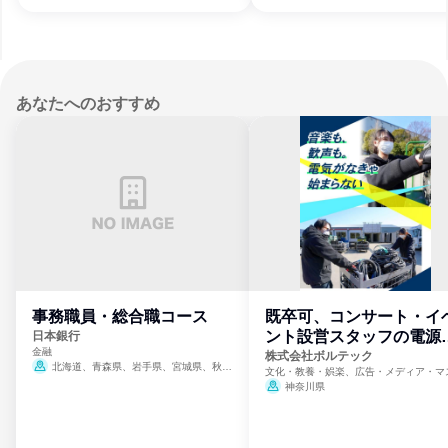
福岡県、佐賀県、長崎県、熊本県、大分
宮崎県、鹿児島県、沖縄県
あなたへのおすすめ
事務職員・総合職コース
既卒可、コンサート・イ
ント設営スタッフの電源
日本銀行
金融
門
株式会社ボルテック
北海道、青森県、岩手県、宮城県、秋田
文化・教養・娯楽、広告・メディア・マ
県、山形県、福島県、茨城県、群馬県、埼玉
ミ、電力・ガス・水道・エネルギー
神奈川県
県、東京都、神奈川県、新潟県、富山県、石
川県、福井県、山梨県、長野県、静岡県、愛
知県、京都府、大阪府、兵庫県、鳥取県、島
根県、岡山県、広島県、山口県、徳島県、香