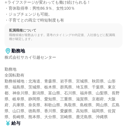
⭐ライフステージが変わっても働け続けられる！

・育休取得率：男性86.9％、女性100％

・ジョブチェンジも可能。

・子育てとの両立で時短制度も有
配属職種について
職種候補が複数あります。選考のタイミングや内定後、入社後などに配属職
種が確定します。
勤務地
株式会社サカイ引越センター

勤務地

全国転勤有

勤務候補地：北海道、青森県、岩手県、宮城県、秋田県、山形
県、福島県、茨城県、栃木県、群馬県、埼玉県、千葉県、東京
都、神奈川県、新潟県、富山県、石川県、福井県、山梨県、長野
県、岐阜県、静岡県、愛知県、三重県、滋賀県、京都府、大阪
府、兵庫県、奈良県、和歌山県、鳥取県、島根県、岡山県、広島
県、山口県、徳島県、香川県、愛媛県、高知県、福岡県、佐賀
県、長崎県、熊本県、大分県、宮崎県、鹿児島県、沖縄県
給与