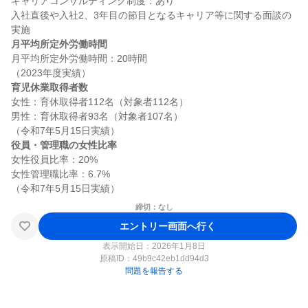
キャリアコンサルティング制度：あり

入社直後や入社2、3年目の節目となるキャリア等に関する面談の
月平均所定外労働時間
月平均所定外労働時間：20時間

育児休業取得者数
女性：育休取得者112名（対象者112名）

男性：育休取得者93名（対象者107名）

役員・管理職の女性比率
女性役員比率：20%

女性管理職比率：6.7%

締切：なし
エントリー画面へ行く
表示開始日：2026年1月8日
原稿ID：
49b9c42eb1dd94d3
問題を報告する