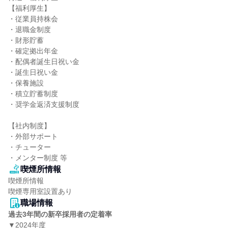
【福利厚生】

・従業員持株会

・退職金制度

・財形貯蓄

・確定拠出年金

・配偶者誕生日祝い金

・誕生日祝い金

・保養施設

・積立貯蓄制度

・奨学金返済支援制度

【社内制度】

・外部サポート

・チューター

・メンター制度 等
喫煙所情報
喫煙所情報

喫煙専用室設置あり
職場情報
過去3年間の新卒採用者の定着率
▼2024年度
