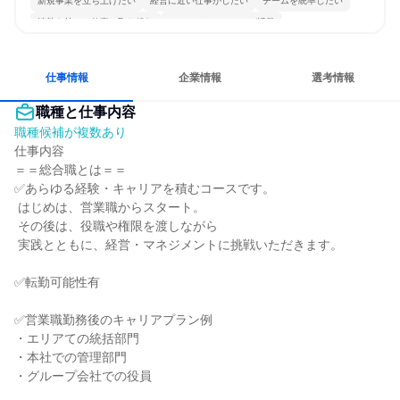
新規事業を立ち上げたい
経営に近い仕事がしたい
チームを統率したい
情熱を持って仕事に取り組む
コミュニケーションが活発
常に新しいものに挑戦
明確な目標を追いかける
若手が裁量を持てる環境
仕事情報
企業情報
選考情報
職種と仕事内容
職種候補が複数あり
仕事内容

＝＝総合職とは＝＝

✅あらゆる経験・キャリアを積むコースです。

 はじめは、営業職からスタート。

 その後は、役職や権限を渡しながら

 実践とともに、経営・マネジメントに挑戦いただきます。

✅転勤可能性有

✅営業職勤務後のキャリアプラン例

・エリアての統括部門

・本社での管理部門

・グループ会社での役員
