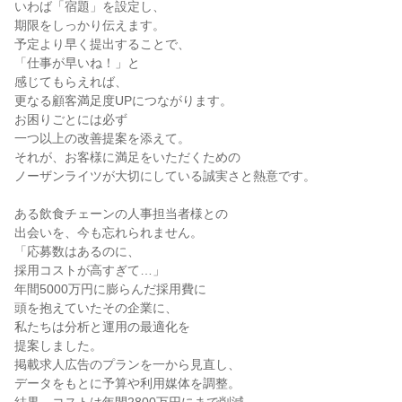
いわば「宿題」を設定し、

期限をしっかり伝えます。

予定より早く提出することで、

「仕事が早いね！」と

感じてもらえれば、

更なる顧客満足度UPにつながります。

お困りごとには必ず

一つ以上の改善提案を添えて。

それが、お客様に満足をいただくための

ノーザンライツが大切にしている誠実さと熱意です。

ある飲食チェーンの人事担当者様との

出会いを、今も忘れられません。

「応募数はあるのに、

採用コストが高すぎて…」

年間5000万円に膨らんだ採用費に

頭を抱えていたその企業に、

私たちは分析と運用の最適化を

提案しました。

掲載求人広告のプランを一から見直し、

データをもとに予算や利用媒体を調整。
