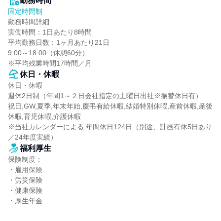
勤務時間
固定時間制
勤務時間詳細

実働時間：1日あたり8時間

平均勤務日数：1ヶ月あたり21日

9:00～18:00（休憩60分）

※平均残業時間17時間／月
休日・休暇
休日・休暇

週休2日制（年間1～２日会社指定の土曜日出社※振替休日有）

祝日,GW,夏季,年末年始,慶弔有給休暇,結婚特別休暇,産前休暇,産後
休暇,育児休暇,介護休暇

※当社カレンダーによる 年間休日124日（別途、計画有休5日あり
／24年度実績）
福利厚生
保険制度：

・雇用保険

・労災保険

・健康保険

・厚生年金
