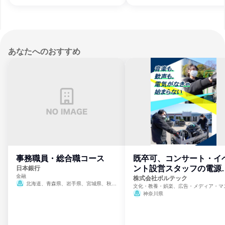
あなたへのおすすめ
事務職員・総合職コース
既卒可、コンサート・イ
ント設営スタッフの電源
日本銀行
金融
門
株式会社ボルテック
北海道、青森県、岩手県、宮城県、秋田
文化・教養・娯楽、広告・メディア・マ
県、山形県、福島県、茨城県、群馬県、埼玉
ミ、電力・ガス・水道・エネルギー
神奈川県
県、東京都、神奈川県、新潟県、富山県、石
川県、福井県、山梨県、長野県、静岡県、愛
知県、京都府、大阪府、兵庫県、鳥取県、島
根県、岡山県、広島県、山口県、徳島県、香