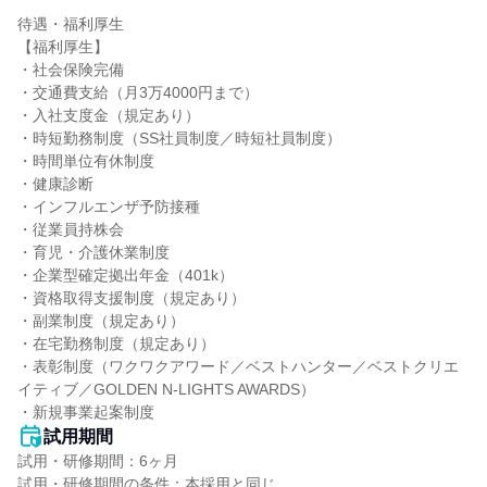
待遇・福利厚生

【福利厚生】

・社会保険完備

・交通費支給（月3万4000円まで）

・入社支度金（規定あり）

・時短勤務制度（SS社員制度／時短社員制度）

・時間単位有休制度

・健康診断

・インフルエンザ予防接種

・従業員持株会

・育児・介護休業制度

・企業型確定拠出年金（401k）

・資格取得支援制度（規定あり）

・副業制度（規定あり）

・在宅勤務制度（規定あり）

・表彰制度（ワクワクアワード／ベストハンター／ベストクリエ
イティブ／GOLDEN N-LIGHTS AWARDS）

・新規事業起案制度
試用期間
試用・研修期間：6ヶ月
