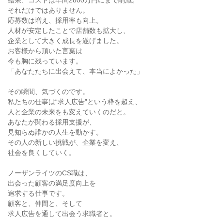
結果、コストは年間2800万円にまで削減。

それだけではありません。

応募数は増え、採用率も向上。

人材が安定したことで店舗数も拡大し、

企業として大きく成長を遂げました。

お客様から頂いた言葉は

今も胸に残っています。

「あなたたちに出会えて、本当によかった」

その瞬間、気づくのです。

私たちの仕事は“求人広告”という枠を超え、

人と企業の未来をも変えていくのだと。

あなたが関わる採用支援が、

見知らぬ誰かの人生を動かす。

その人の新しい挑戦が、企業を変え、

社会を良くしていく。

ノーザンライツのCS職は、

出会った顧客の満足度向上を

追求する仕事です。

顧客と、仲間と、そして

求人広告を通して出会う求職者と。
