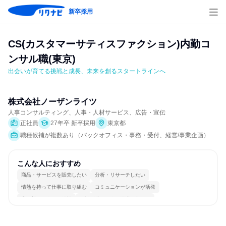
新卒採用
CS(カスタマーサティスファクション)内勤コ
ンサル職(東京)
出会いが育てる挑戦と成長、未来を創るスタートラインへ
株式会社ノーザンライツ
人事コンサルティング、人事・人材サービス、広告・宣伝
正社員
27年卒 新卒採用
東京都
職種候補が複数あり（バックオフィス・事務・受付、経営/事業企画）
こんな人におすすめ
商品・サービスを販売したい
分析・リサーチしたい
情熱を持って仕事に取り組む
コミュニケーションが活発
常に新しいものに挑戦
女性が働きやすい環境で働ける
長く同じ会社に居続けられる
明確な目標を追いかける
若手が裁量を持てる環境
人とたくさん会話する