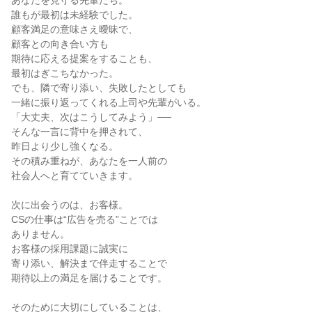
あなたを見守る先輩たち。

誰もが最初は未経験でした。

顧客満足の意味さえ曖昧で、

顧客との向き合い方も

期待に応える提案をすることも、

最初はぎこちなかった。

でも、隣で寄り添い、失敗したとしても

一緒に振り返ってくれる上司や先輩がいる。

「大丈夫、次はこうしてみよう」──

そんな一言に背中を押されて、

昨日より少し強くなる。

その積み重ねが、あなたを一人前の

社会人へと育てていきます。

次に出会うのは、お客様。

CSの仕事は“広告を売る”ことでは

ありません。

お客様の採用課題に誠実に

寄り添い、解決まで伴走することで

期待以上の満足を届けることです。

そのために大切にしていることは、
