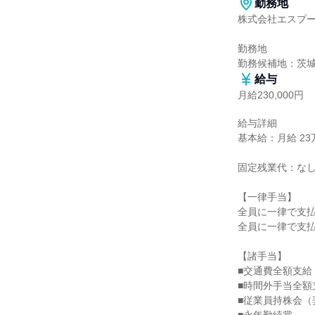
勤務地
株式会社エスプー
勤務地

勤務候補地：茨
給与
月給230,000円
給与詳細

基本給：月給 23万
固定残業代：なし
【一律手当】

全員に一律で支払
全員に一律で支払
【諸手当】

■交通費全額支給

■時間外手当全額支
■従業員持株会（