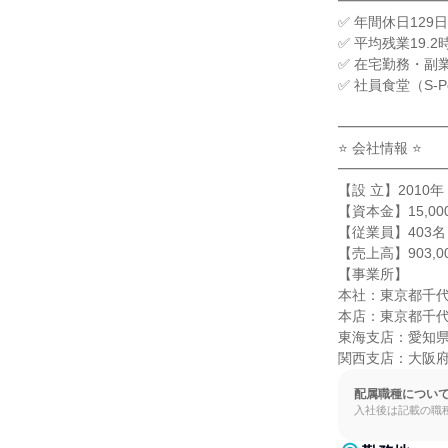
━━━━━━━━
✅ 年間休日129
✅ 平均残業19.
✅ 在宅勤務・副
✅ 社員食堂（S-P
━━━━━━━━
⭐ 会社情報 ⭐

━━━━━━━━
【設 立】2010年

【資本金】15,00
【従業員】403名
【売上高】903,0
【事業所】

本社：東京都千代田
本店：東京都千代田
東海支店：愛知県名
関西支店：大阪府
配属職種につい
入社後は記載の職