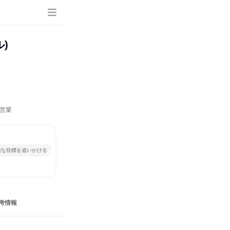
)
営業
確な目標を追いかける
考情報