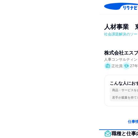
人材事業　
社会課題解決のソー
株式会社エス
人事コンサルティン
正社員
27
こんな人にお
商品・サービスを
若手が裁量を持て
仕事
職種と仕事