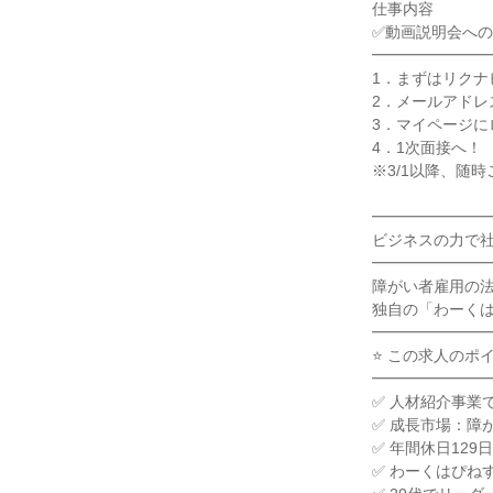
仕事内容

✅動画説明会への
━━━━━━━━
1．まずはリクナ
2．メールアドレ
3．マイページに
4．1次面接へ！

※3/1以降、随時
━━━━━━━━
ビジネスの力で社
━━━━━━━━
障がい者雇用の法
独自の「わーくは
━━━━━━━━
⭐ この求人のポイン
━━━━━━━━
✅ 人材紹介事業
✅ 成長市場：障
✅ 年間休日129
✅ わーくはぴね