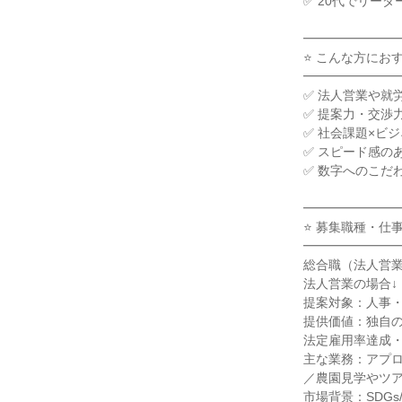
✅ 20代でリーダ
━━━━━━━━
⭐ こんな方におすす
━━━━━━━━
✅ 法人営業や就
✅ 提案力・交渉
✅ 社会課題×ビジ
✅ スピード感の
✅ 数字へのこだ
━━━━━━━━
⭐ 募集職種・仕事内
━━━━━━━━
総合職（法人営業
法人営業の場合↓

提案対象：人事・
提供価値：独自の
法定雇用率達成・
主な業務：アプロ
／農園見学やツア
市場背景：SDGs