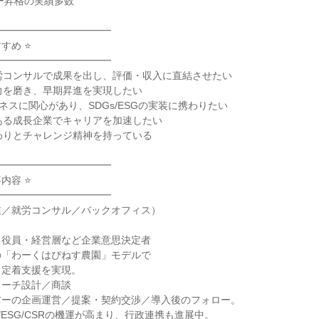
ー昇格の実績多数

━━━━━━━━━━━

め ⭐

━━━━━━━━━━━

労コンサルで成果を出し、評価・収入に直結させたい

力を磨き、早期昇進を実現したい

ネスに関心があり、SDGs/ESGの実装に携わりたい

ある成長企業でキャリアを加速したい

わりとチャレンジ精神を持っている

━━━━━━━━━━━

容 ⭐

━━━━━━━━━━━

／就労コンサル／バックオフィス）

役員・経営層など企業意思決定者

「わーくはぴねす農園」モデルで

定着支援を実現。

ーチ設計／商談

ーの企画運営／提案・契約交渉／導入後のフォロー。

/ESG/CSRの機運が高まり、行政連携も進展中。
