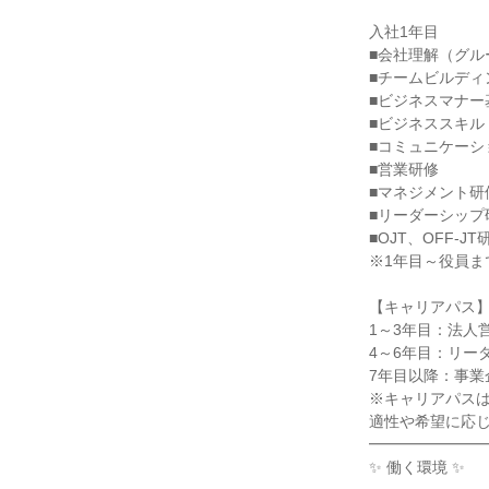
入社1年目

■会社理解（グル
■チームビルディ
■ビジネスマナー
■ビジネススキル
■コミュニケーシ
■営業研修

■マネジメント研修
■リーダーシップ研
■OJT、OFF-JT研
※1年目～役員ま
【キャリアパス】
1～3年目：法人
4～6年目：リー
7年目以降：事業
※キャリアパスは
適性や希望に応じ
━━━━━━━━
✨ 働く環境 ✨
