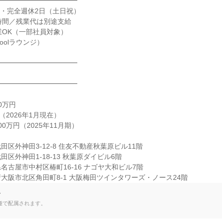
━━━━━━━━━━━

日・完全週休2日（土日祝）

2時間／残業代は別途支給

業OK（一部社員対象）

oolラウンジ）

━━━━━━━━━━━

━━━━━━━━━━━

0万円

（2026年1月現在）

00万円（2025年11月期）

区外神田3-12-8 住友不動産秋葉原ビル11階

区外神田1-18-13 秋葉原ダイビル6階

古屋市中村区椿町16-16 ナゴヤ大和ビル7階

大阪市北区角田町8-1 大阪梅田ツインタワーズ・ノース24階
て
種で配属されます。