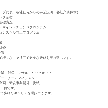
ープ代表、各社社長からの事業説明、各社業務体験）

ング合宿

基礎講座

・マインドチェンジプログラム

ョンスキル向上プログラム



修

修

で様々なキャリアで必要な研修を実施致します。



営業・就労コンサル・バックオフィス

ダー・チームマネジメント

企画・新規事業開発に挑戦

一例です。

て多様なキャリアを選択できます。

━━━━━━━━━━━
