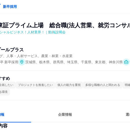
新卒採用
東証プライム上場　総合職(法人営業、就労コンサル
シャルビジネス！人材業界！｜動画説明会
プールプラス
グ、人事・人材サービス、農業・林業・水産業
年卒 新卒採用
茨城県、栃木県、群馬県、埼玉県、千葉県、東京都、神奈川県
すすめ
企画したい
プロジェクトを推進したい
個人の能力を重視
多様な職種の人と関われる
明
る環境
情報
企業情報
選
内容