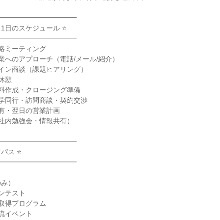
━━━━━━━━━━━

1日のスケジュール ⭐

━━━━━━━━━━━

戦略ミーティング

企業へのアプローチ（電話/メール/紹介）

ライン商談（課題ヒアリング）

休憩

資料作成・クロージング準備

見学同行・訪問商談・契約交渉

共有・翌日の営業計画

（社内勉強会・情報共有）

━━━━━━━━━━━

ス ⭐

━━━━━━━━━━━

み）

ンテスト

取得プログラム

流イベント
