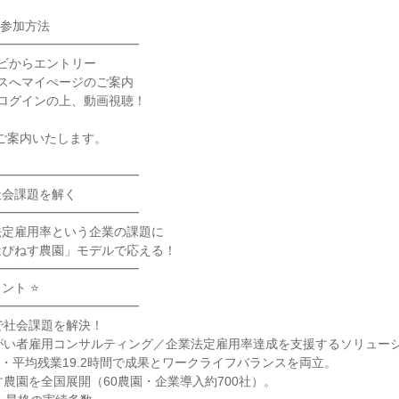
参加方法

━━━━━━━━━━━

ビからエントリー

スへマイぺージのご案内

ログインの上、動画視聴！

ご案内いたします。

━━━━━━━━━━━

会課題を解く

━━━━━━━━━━━

定雇用率という企業の課題に

ぴねす農園」モデルで応える！

━━━━━━━━━━━

ト ⭐

━━━━━━━━━━━

で社会課題を解決！

がい者雇用コンサルティング／企業法定雇用率達成を支援するソリューシ
日・平均残業19.2時間で成果とワークライフバランスを両立。

す農園を全国展開（60農園・企業導入約700社）。
