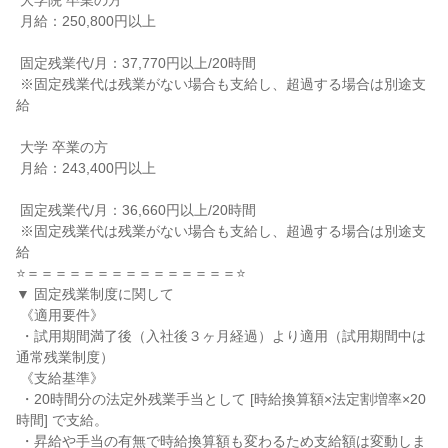
 大学院 卒業の方

 月給：250,800円以上

 固定残業代/月：37,770円以上/20時間

 ※固定残業代は残業がない場合も支給し、超過する場合は別途支
給

 大学 卒業の方

 月給：243,400円以上

 固定残業代/月：36,660円以上/20時間

 ※固定残業代は残業がない場合も支給し、超過する場合は別途支
給

⭐＝＝＝＝＝＝＝＝＝＝＝＝＝＝＝⭐

▼ 固定残業制度に関して

 《適用要件》

 ・試用期間満了後（入社後３ヶ月経過）より適用（試用期間中は
通常残業制度）

 《支給基準》

 ・20時間分の法定外残業手当として [時給換算額×法定割増率×20
時間] で支給。

 ・昇給や手当の有無で時給換算額も変わるため支給額は変動しま