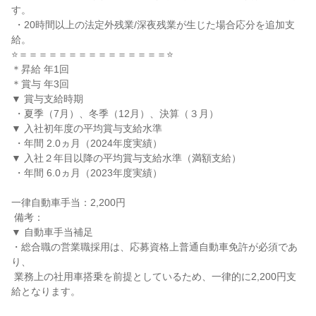
す。

 ・20時間以上の法定外残業/深夜残業が生じた場合応分を追加支
給。

⭐＝＝＝＝＝＝＝＝＝＝＝＝＝＝＝⭐

＊昇給 年1回

＊賞与 年3回

▼ 賞与支給時期

 ・夏季（7月）、冬季（12月）、決算（３月）

▼ 入社初年度の平均賞与支給水準

 ・年間 2.0ヵ月（2024年度実績）

▼ 入社２年目以降の平均賞与支給水準（満額支給）

 ・年間 6.0ヵ月（2023年度実績）

一律自動車手当：2,200円

 備考：

▼ 自動車手当補足

・総合職の営業職採用は、応募資格上普通自動車免許が必須であ
り、

 業務上の社用車搭乗を前提としているため、一律的に2,200円支
給となります。
