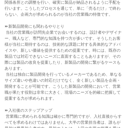
関係各所との調整を行い、確実に製品が納品されるように手配を
行います。こうしたプロセスを通じて、単に「売るだけ」で終わ
らない、企画力が求められるのが当社の営業職の特徴です。

⏩新製品開発にも関わるやりとり

 当社の営業職が訪問先企業でお会いするのは、設計者やデザイナ
ー、職人など、専門的な知識を持つ方が多いです。そうしたお客
様が当社に期待するのは、技術的な課題に対する具体的なアドバ
イスや、新しい価値を提供するための提案です。時には、既存の
製品では対応できないニーズに直面することもありますが、その
際には製品の改良を提案したり、新製品の開発に繋がるケースも
あります。

 当社は独自に製品開発を行っているメーカーであるため、単なる
サイズ違いや色違いの対応だけでなく、全く新しい製品を企画・
開発することが可能です。こうした新製品の開発において、営業
職が果たす役割は非常に大きく、現場のニーズを的確に把握して
提案する力が求められます。

⏩入社後のステップアップ

 営業職に求められる知識は確かに専門的ですが、入社直後からす
べてを求めるわけではありません。大半の営業担当者は、誰もが