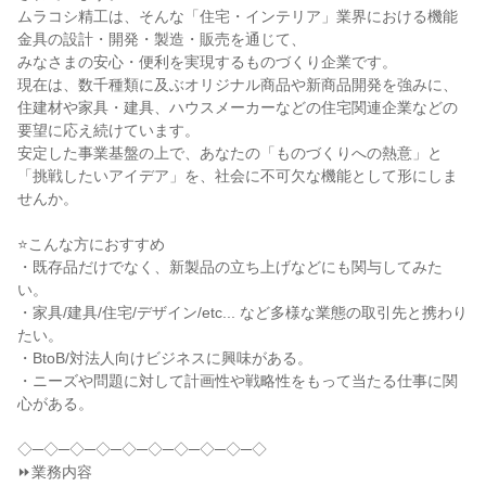
ムラコシ精工は、そんな「住宅・インテリア」業界における機能
金具の設計・開発・製造・販売を通じて、

みなさまの安心・便利を実現するものづくり企業です。

現在は、数千種類に及ぶオリジナル商品や新商品開発を強みに、
住建材や家具・建具、ハウスメーカーなどの住宅関連企業などの
要望に応え続けています。

安定した事業基盤の上で、あなたの「ものづくりへの熱意」と
「挑戦したいアイデア」を、社会に不可欠な機能として形にしま
せんか。

⭐こんな方におすすめ

・既存品だけでなく、新製品の立ち上げなどにも関与してみた
い。

・家具/建具/住宅/デザイン/etc... など多様な業態の取引先と携わり
たい。

・BtoB/対法人向けビジネスに興味がある。

・ニーズや問題に対して計画性や戦略性をもって当たる仕事に関
心がある。

◇─◇─◇─◇─◇─◇─◇─◇─◇─◇

⏩業務内容
