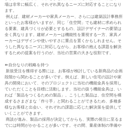
場は非常に幅広く、それぞれ異なるニーズに対応することになり
ます。

 例えば、建材メーカーや家具メーカー、さらには建築設計事務所
といったお客様がいますが、同じ「住空間」でも建材に求められ
る要素、建具づくりが必要とするもの、設計デザイナーの要望は
全く異なります。建材メーカーは機能性を重視する一方、家具メ
ーカーはデザインや使いやすさに重点を置くかもしれません。そ
うした異なるニーズに対応しながら、お客様の抱える課題を解決
するための提案を行うのが、当社の営業の大きな役割です。

⏩自分なりの戦略を持つ

 新規受注を獲得する際には、お客様が検討している新商品の企画
段階から関わることが多いです。例えば、新しい住宅の設計や家
具の開発において、そのプロジェクトに当社の機能金具を採用し
ていただくことを目標に活動します。当社の扱う機能金具は、い
わば「製品をつくるための製品」。こうした製品は、住空間を構
成するさまざまな「作り手」と関わることができるため、多種多
様なお客様と出会い、それぞれの課題に応じた解決策を提供して
いくことができます。

 商談が進み、製品の採用が決定してからも、実際の発注に至るま
でには時間がかかることが多いです。その間、量産体制の準備や