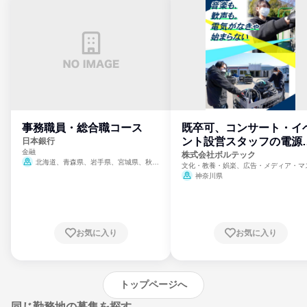
事務職員・総合職コース
既卒可、コンサート・イ
ント設営スタッフの電源
日本銀行
金融
門
株式会社ボルテック
北海道、青森県、岩手県、宮城県、秋田
文化・教養・娯楽、広告・メディア・マ
県、山形県、福島県、茨城県、群馬県、埼玉
ミ、電力・ガス・水道・エネルギー
神奈川県
県、東京都、神奈川県、新潟県、富山県、石
川県、福井県、山梨県、長野県、静岡県、愛
知県、京都府、大阪府、兵庫県、鳥取県、島
根県、岡山県、広島県、山口県、徳島県、香
川県、愛媛県、高知県、福岡県、佐賀県、長
お気に入り
お気に入り
崎県、熊本県、大分県、宮崎県、鹿児島県、
沖縄県
トップページへ
同じ勤務地の募集を探す