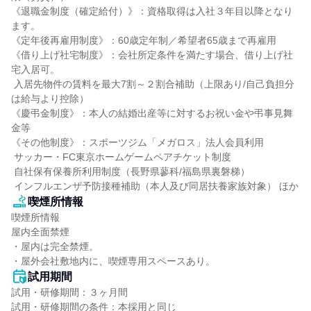
《退職金制度（確定給付）》：資格取得は入社３年目以降となり
ます。

《定年後再雇用制度》：60歳定年制／希望者65歳まで再雇用

《借り上げ社宅制度》：会社所定条件を満たす場合、借り上げ社
宅入居可。

 入居先物件の賃料を最大7割～２割合補助（上限あり/自己負担分
は給与より控除）

《慶弔金制度》：本人の結婚出産等に対するお祝い金や弔事見舞
金等

《その他制度》：スポーツジム「メガロス」法人会員利用

 サッカー・FC東京ホームゲームペアチケット制度

 自社保有保養所利用制度（長野県蓼科/福島県裏磐梯）

 インフルエンザ予防接種補助（本人及び同居扶養家族対象） ほか
喫煙所情報
喫煙所情報

屋内全面禁煙

・屋内は完全禁煙。

・屋外会社敷地内に、喫煙専用スペースあり。
試用期間
試用・研修期間：３ヶ月間
