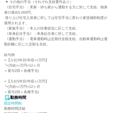
 ▼ その他の手当（それぞれ支給要件あり）

 《住宅手当》：実家・持ち家から通勤する方に対して支給。独身
者の場合5,000円。

 借り上げ社宅入居者に対しては住宅手当に変わり家賃補助制度が
適用されます。

 《家族手当》：本人の扶養状況に応じて支給。

 《単身赴任手当》：単身赴任者に対して支給。

 《通勤手当》：電車通勤時は定期代全額支給。自動車通勤時は通
勤距離に応じた定額を支給。

給与例

⭐【入社3年目/年収○○万円】

┗(月給○○万円×12ヶ月

＋賞与2回＋各種手当)

⭐【入社5年目/年収○○万円】

┗(月給○○万円×12ヶ月

＋賞与2回＋各種手当)
勤務時間
固定時間制
勤務時間詳細
