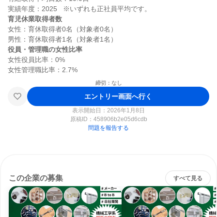
育児休業取得者数
女性：育休取得者0名（対象者0名）

役員・管理職の女性比率
女性役員比率：0%

締切：なし
エントリー画面へ行く
表示開始日：2026年1月8日
原稿ID：
458906b2e05d6cdb
問題を報告する
この企業の募集
すべて見る