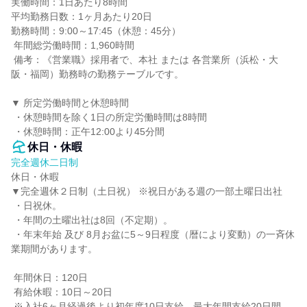
実働時間：1日あたり8時間

平均勤務日数：1ヶ月あたり20日

勤務時間：9:00～17:45（休憩：45分）

 年間総労働時間：1,960時間

 備考：《営業職》採用者で、本社 または 各営業所（浜松・大
阪・福岡）勤務時の勤務テーブルです。

▼ 所定労働時間と休憩時間

 ・休憩時間を除く1日の所定労働時間は8時間

 ・休憩時間：正午12:00より45分間
休日・休暇
完全週休二日制
休日・休暇

▼完全週休２日制（土日祝） ※祝日がある週の一部土曜日出社

 ・日祝休。

 ・年間の土曜出社は8回（不定期）。

 ・年末年始 及び 8月お盆に5～9日程度（暦により変動）の一斉休
業期間があります。

 年間休日：120日

 有給休暇：10日～20日

 ※入社6ヶ月経過後より初年度10日支給。最大年間支給20日間。
