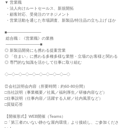
▼ 営業職

 ・法人向けルートセールス、新規開拓

 ・顧客対応、受発注のマネジメント

 ・営業活動を通じた市場調査、新製品/特注品の立ち上げ ほか

■────────────

 総合職：《営業職》の業務

 ────────────■

◎ 新製品開発にも携わる提案営業

◎ 「住まい」に携わる多種多様な業態・立場のお客様と関わる

◎ 専門的な知識を活かして仕事に取り組む

◇─◇─◇─◇─◇─◇─◇─◇─◇─◇

⏰会社説明会内容（所要時間：約60-80分間）

□当社説明（事業概要／社風／福利厚生／研修内容など）

□仕事説明（仕事内容／活躍する人材／社内風景など）

□質疑応答

【開催形式】WEB開催（Teams）

□「第三者のいない静かな屋内環境」より接続し、ご参加くださ