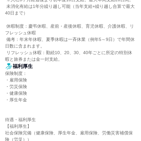
 未消化有給は1年分繰り越し可能（当年支給+繰り越し合算で最大
40日まで）

 休暇制度：慶弔休暇、産前・産後休暇、育児休暇、介護休暇、リ
フレッシュ休暇

 備考：年末年休暇、夏季休暇は一斉休業（例年5～9日）で年間休
日数に含まれます。

 リフレッシュ休暇：勤続10、20、30、40年ごとに所定の特別休
暇と旅券または金一封支給。
福利厚生
保険制度：

・雇用保険

・労災保険

・健康保険

・厚生年金

待遇・福利厚生

【福利厚生】

社会保険完備（健康保険、厚生年金、雇用保険、労働災害補償保
険（労災））
