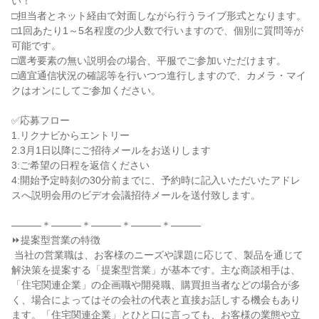
い！

□担当者とネット経由で対面しながら行うライブ形式となります。

□1回あたり1～5名程度の少人数で行いますので、個別に質問等が
可能です。

□選考要素の無い説明会の場合、平服でご参加いただけます。

□適宜通信状況の確認等を行いつつ進行しますので、カメラ・マイ
クはオンにしてご参加ください。

✅応募フロー

1.リクナビからエントリー

2.3月1日以降にご招待メールをお送りします

3:ご希望の日程を返信ください

4:開始予定時刻の30分前までに、予約時に記入いただいたアドレ
スへ説明会用のビデオ会議招待メールを送付致します。

―――＊―――＊―――＊―――＊―――

⏩提案型営業の特徴

 当社の営業職は、お客様のニーズや課題に応じて、製品を通じて
解決策を提案する「提案型営業」が基本です。主な商談相手は、
「住宅関連企業」の企画職や開発職、購買担当者などの場合が多
く、場合によってはその会社の代表と直接お話しする機会もあり
ます。「住宅関連企業」とひと口に言っても、お客様の業態や立