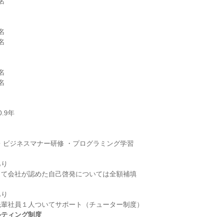










り

り

ルティング制度