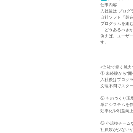
仕事内容

入社後は プログラ
自社ソフト『製造
プログラムを組む
「どうあるべきか
例えば、ユーザ
す。

――――――――
<当社で働く魅力>
① 未経験から“
入社後はプログラ
文理不問でスター
② ものづくり現
単にシステムを作
効率化や利益向上
③ 小規模チーム
社員数が少ないか