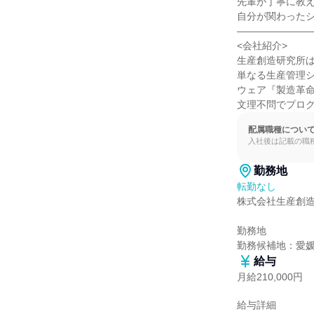
先輩が丁寧に教え
自分が関わったシ
――――――――
<会社紹介>

生産創造研究所は
単なる生産管理
ウェア『製造革命
文理不問でプログ
配属職種につい
入社後は記載の職
勤務地
転勤なし
株式会社生産創造
勤務地

勤務候補地：愛
給与
月給210,000円
給与詳細
