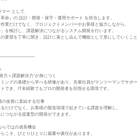
マー として、

革命』の 設計・開発・保守・運用サポート を担当します。

作業だけでなく、プロジェクトメンバーやお客様と協力しながら、

」を検討し、課題解決につながるシステム開発を行います。

ーの要望を丁寧に聞き、設計に落とし込んで機能として形にしていくこ
――――――――



開発力＋課題解決力”が身につく

ミングの基礎から学べる研修があり、先輩社員がマンツーマンでサポー
トでき、IT未経験でもプロの開発者を目指せる環境です。

場の改善に直結する仕事

るだけでなく、お客様の製造現場で起きている課題を理解し、

につながる提案型の開発ができます。

ならではの成長機会

らこそ、ひとりひとりに裁量や責任があります。
