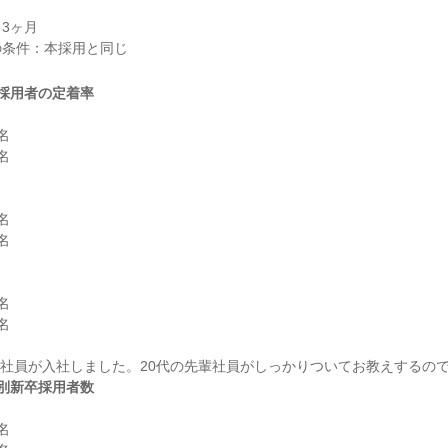
3ヶ月

採用者の定着率












別新卒採用者数

