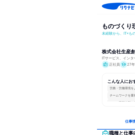
ものづくり
未経験から、IT×
株式会社生産
ITサービス、イン
正社員
27
こんな人にお
労務・労働環境を
チームワークを重
一つの専門分野を
仕事
職種と仕事