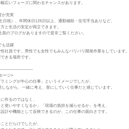
幅広いフェーズに関わるチャンスがあります。

が充実

土日祝）、年間休日126日以上、通勤補助・住宅手当ありなど、

方と生活の安定が両立できます。

社員のブログがありますので是非ご覧ください。

も活躍

性社員です。男性でも女性でもみんなバリバリ開発作業をしています。
できる場所です。

――――――――

ージ>

ラミングが中心の仕事」というイメージでしたが、

話しながら、一緒に考え、形にしていく仕事だと感じています。

に作るのではなく、

と使いやすくなるか」「現場の負担を減らせるか」を考え、

設計や機能として反映できるのが、この仕事の面白さです。

ことだらけでしたが、
