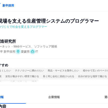
新卒採用
現場を支える生産管理システムのプログラマー
ものづくりで社会を変えるプログラマー
創造研究所
ターネット・Webサービス、ソフトウェア開発
年卒 新卒採用
愛媛県
IT
すすめ
よくしたい
テクノロジーに携わりたい
商品・サービスを製作したい
穏やかで互いのペース
視
女性が働きやすい環境で働ける
長く同じ会社に居続けられる
自分の好きな場所で働ける
極める
若手が裁量を持てる環境
情報
企業情報
選
内容