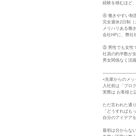
経験を積むほど、
④ 働きやすい制度
完全週休2日制（
メリハリある働き
会社HPに、弊社
⑤ 男性でも女性で
社員の約半数が女
男女関係なく活躍
――――――――
<先輩からのメッセ
入社前は「プログ
実際は お客様と
ただ言われた通り
「どうすればもっ
自分のアイデアを
最初は分からない