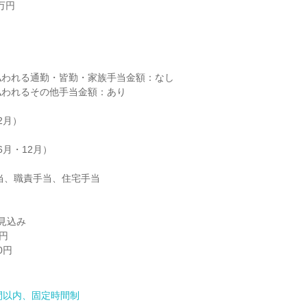
円



われる通勤・皆勤・家族手当金額：なし

われるその他手当金額：あり

月）

月・12月）

当、職責手当、住宅手当

見込み

円

円

間以内、固定時間制