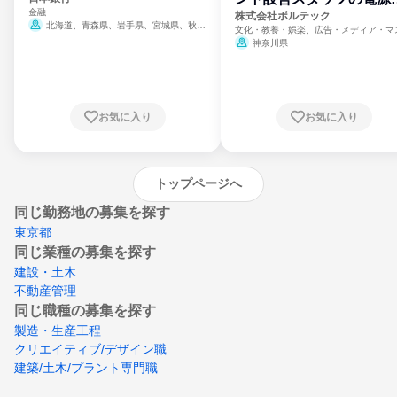
金融
門
株式会社ボルテック
北海道、青森県、岩手県、宮城県、秋田
文化・教養・娯楽、広告・メディア・マ
県、山形県、福島県、茨城県、群馬県、埼玉
ミ、電力・ガス・水道・エネルギー
神奈川県
県、東京都、神奈川県、新潟県、富山県、石
川県、福井県、山梨県、長野県、静岡県、愛
知県、京都府、大阪府、兵庫県、鳥取県、島
根県、岡山県、広島県、山口県、徳島県、香
川県、愛媛県、高知県、福岡県、佐賀県、長
お気に入り
お気に入り
崎県、熊本県、大分県、宮崎県、鹿児島県、
沖縄県
トップページへ
同じ勤務地の募集を探す
東京都
同じ業種の募集を探す
建設・土木
不動産管理
同じ職種の募集を探す
製造・生産工程
クリエイティブ/デザイン職
建築/土木/プラント専門職