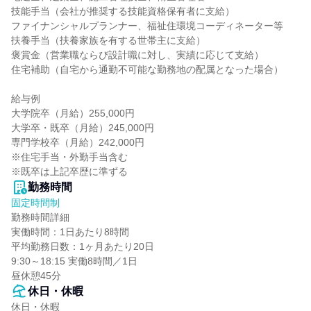
技能手当（会社が推奨する技能資格保有者に支給）

ファイナンシャルプランナー、福祉住環境コーディネーター等

扶養手当（扶養家族を有する世帯主に支給）

褒賞金（営業職ならび設計職に対し、実績に応じて支給）

住宅補助（自宅から通勤不可能な勤務地の配属となった場合）

給与例

大学院卒（月給）255,000円

大学卒・既卒（月給）245,000円

専門学校卒（月給）242,000円

※住宅手当・外勤手当含む

※既卒は上記卒歴に準ずる
勤務時間
固定時間制
勤務時間詳細

実働時間：1日あたり8時間

平均勤務日数：1ヶ月あたり20日

9:30～18:15 実働8時間／1日

昼休憩45分
休日・休暇
休日・休暇
