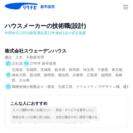
新卒採用
ハウスメーカーの技術職(設計)
年間休日120日/顧客満足度12年連続1位の安定基盤
株式会社スウェーデンハウス
建設・土木、不動産管理
正社員
27年卒 新卒採用
北海道、宮城県、茨城県、栃木県、群馬県、埼玉県、千葉県、東京都、
神奈川県、新潟県、静岡県、愛知県、兵庫県、広島県、福岡県、長崎
県、大分県
職種候補が複数あり（製造・生産工程、クリエイティブ/デザイン職、建築/
こんな人におすすめ
人々に感動や笑いを届けたい
商品・サービスを製作したい
情熱を持って仕事に取り組む
女性が働きやすい環境で働ける
長く同じ会社に居続けられる
一つの専門分野を極める