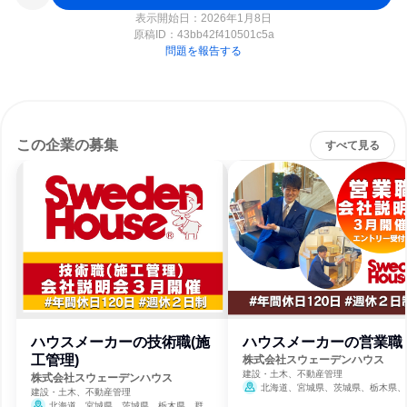
表示開始日：2026年1月8日
原稿ID：
43bb42f410501c5a
問題を報告する
この企業の募集
すべて見る
ハウスメーカーの技術職(施
ハウスメーカーの営業職
工管理)
株式会社スウェーデンハウス
建設・土木、不動産管理
株式会社スウェーデンハウス
北海道、宮城県、茨城県、栃木県、
建設・土木、不動産管理
県、埼玉県、千葉県、東京都、神奈川県
北海道、宮城県、茨城県、栃木県、群馬