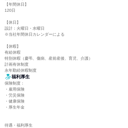
【年間休日】

120日

【休日】

設計：火曜日・水曜日

※当社年間休日カレンダーによる

【休暇】

有給休暇

特別休暇（慶弔、傷病、産前産後、育児、介護）

計画有休制度

永年勤続休暇制度
福利厚生
保険制度：

・雇用保険

・労災保険

・健康保険

・厚生年金

待遇・福利厚生
