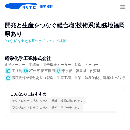
新卒採用
開発と生産をつなぐ総合職(技術系)勤務地福岡
県あり
“つくる”を支える要のポジションで成長
昭栄化学工業株式会社
化学メーカー、半導体・電子機器メーカー、製造・メーカー
正社員
27年卒 新卒採用
東京都、福岡県、佐賀県
職種候補が複数あり（製造・生産工程、営業、法務/知財、建築/土木/プラ
こんな人におすすめ
テクノロジーに携わりたい
機械・機器に携わりたい
プロジェクトを推進したい
分析・リサーチしたい
情熱を持って仕事に取り組む
常に新しいものに挑戦
チームワークを重視
女性が働きやすい環境で働ける
長く同じ会社に居続けられる
若手が裁量を持てる環境