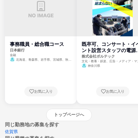
事務職員・総合職コース
既卒可、コンサート・イ
ント設営スタッフの電源
日本銀行
金融
門
株式会社ボルテック
北海道、青森県、岩手県、宮城県、秋田
文化・教養・娯楽、広告・メディア・マ
県、山形県、福島県、茨城県、群馬県、埼玉
ミ、電力・ガス・水道・エネルギー
神奈川県
県、東京都、神奈川県、新潟県、富山県、石
川県、福井県、山梨県、長野県、静岡県、愛
知県、京都府、大阪府、兵庫県、鳥取県、島
根県、岡山県、広島県、山口県、徳島県、香
川県、愛媛県、高知県、福岡県、佐賀県、長
お気に入り
お気に入り
崎県、熊本県、大分県、宮崎県、鹿児島県、
沖縄県
トップページへ
同じ勤務地の募集を探す
佐賀県