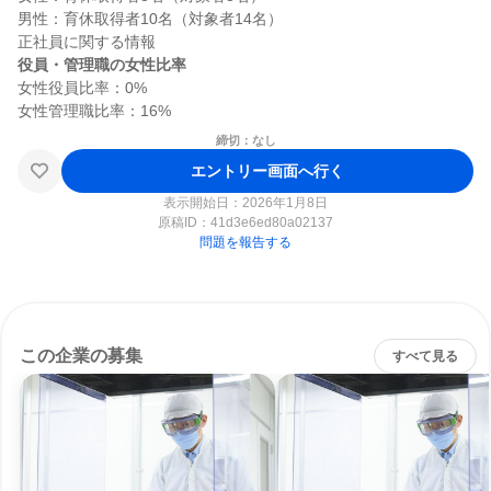
男性：育休取得者10名（対象者14名）

役員・管理職の女性比率
女性役員比率：0%

締切：なし
エントリー画面へ行く
表示開始日：2026年1月8日
原稿ID：
41d3e6ed80a02137
問題を報告する
この企業の募集
すべて見る