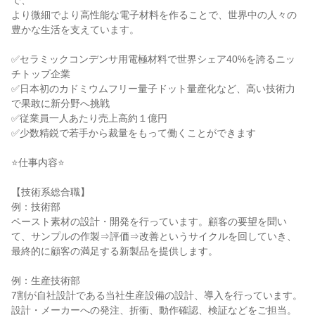
で、

より微細でより高性能な電子材料を作ることで、世界中の人々の
豊かな生活を支えています。

✅セラミックコンデンサ用電極材料で世界シェア40%を誇るニッ
チトップ企業

✅日本初のカドミウムフリー量子ドット量産化など、高い技術力
で果敢に新分野へ挑戦

✅従業員一人あたり売上高約１億円

✅少数精鋭で若手から裁量をもって働くことができます

⭐仕事内容⭐

【技術系総合職】

例：技術部

ペースト素材の設計・開発を行っています。顧客の要望を聞い
て、サンプルの作製⇒評価⇒改善というサイクルを回していき、
最終的に顧客の満足する新製品を提供します。

例：生産技術部

7割が自社設計である当社生産設備の設計、導入を行っています。

設計・メーカーへの発注、折衝、動作確認、検証などをご担当。