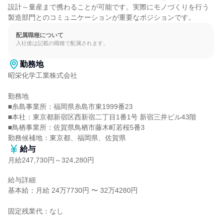
設計～量産まで携わることが可能です。実際にモノづくりを行う
製造部門とのコミュニケーションが重要なポジションです。
配属職種について
入社後は記載の職種で配属されます。
勤務地
昭栄化学工業株式会社

勤務地

■糸島事業所：福岡県糸島市東1999番23

■本社：東京都新宿区西新宿二丁目1番1号 新宿三井ビル43階

■鳥栖事業所：佐賀県鳥栖市藤木町若桜5番3

勤務候補地：東京都、福岡県、佐賀県
給与
月給247,730円～324,280円
給与詳細

基本給：月給 24万7730円 〜 32万4280円

固定残業代：なし
