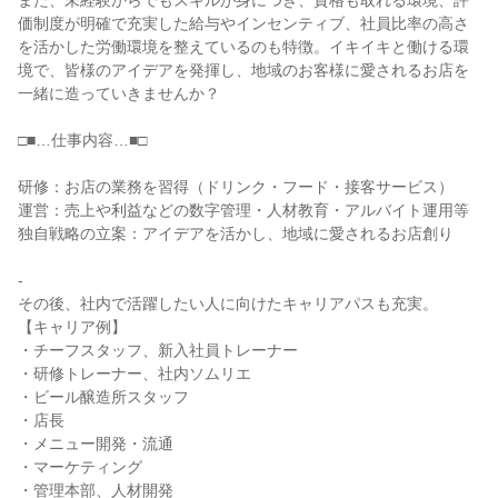
また、未経験からでもスキルが身につき、資格も取れる環境、評
価制度が明確で充実した給与やインセンティブ、社員比率の高さ
を活かした労働環境を整えているのも特徴。イキイキと働ける環
境で、皆様のアイデアを発揮し、地域のお客様に愛されるお店を
一緒に造っていきませんか？

□■…仕事内容…■□

研修：お店の業務を習得（ドリンク・フード・接客サービス）

運営：売上や利益などの数字管理・人材教育・アルバイト運用等

独自戦略の立案：アイデアを活かし、地域に愛されるお店創り

-

その後、社内で活躍したい人に向けたキャリアパスも充実。

【キャリア例】

・チーフスタッフ、新入社員トレーナー

・研修トレーナー、社内ソムリエ

・ビール醸造所スタッフ

・店長

・メニュー開発・流通

・マーケティング

・管理本部、人材開発
