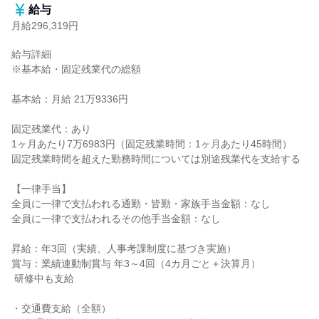
給与
月給296,319円
給与詳細

※基本給・固定残業代の総額

基本給：月給 21万9336円

固定残業代：あり

1ヶ月あたり7万6983円（固定残業時間：1ヶ月あたり45時間）

固定残業時間を超えた勤務時間については別途残業代を支給する

【一律手当】

全員に一律で支払われる通勤・皆勤・家族手当金額：なし

全員に一律で支払われるその他手当金額：なし

昇給：年3回（実績、人事考課制度に基づき実施）

賞与：業績連動制賞与 年3～4回（4カ月ごと＋決算月）

 研修中も支給

・交通費支給（全額）
