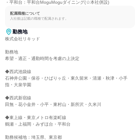
・平和台：平和台MoguMoguダイニング(☆本社併設)
配属職種について
入社後は記載の職種で配属されます。
勤務地
株式会社リキッド

勤務地

希望・適正・通勤時間を考慮の上決定

◆西武池袋線

石神井公園・保谷・ひばりヶ丘・東久留米・清瀬・秋津・小手
指・大泉学園

◆西武新宿線

田無・花小金井・小平・東村山・新所沢・久米川

◆東上線・東京メトロ有楽町線

鶴瀬・上福岡・みずほ台・平和台

勤務候補地：埼玉県、東京都