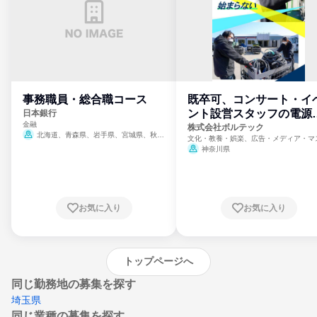
事務職員・総合職コース
既卒可、コンサート・イ
ント設営スタッフの電源
日本銀行
金融
門
株式会社ボルテック
北海道、青森県、岩手県、宮城県、秋田
文化・教養・娯楽、広告・メディア・マ
県、山形県、福島県、茨城県、群馬県、埼玉
ミ、電力・ガス・水道・エネルギー
神奈川県
県、東京都、神奈川県、新潟県、富山県、石
川県、福井県、山梨県、長野県、静岡県、愛
知県、京都府、大阪府、兵庫県、鳥取県、島
根県、岡山県、広島県、山口県、徳島県、香
川県、愛媛県、高知県、福岡県、佐賀県、長
お気に入り
お気に入り
崎県、熊本県、大分県、宮崎県、鹿児島県、
沖縄県
トップページへ
同じ勤務地の募集を探す
埼玉県
同じ業種の募集を探す