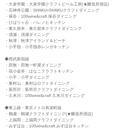
・大泉学園：大泉学園クラフトビール工房(★醸造所併設)

・石神井公園：SHAKU×SHAKUクラフトダイニング

・保谷：100wine&craft 保谷ダイニング

・ひばりヶ丘：ハレノヒキッチン

・東久留米：東久留米クラフトダイニング

・清瀬：清瀬ダイニング

・秋津：秋津アイランド＆ビーチ

・小手指：小手指赤レンガキッチン

◆西武新宿線

・田無：田無一軒屋ダイニング

・花小金井：はなこクラフトキッチン

・小平：小平ダイニング

・東村山：東村山ロフトダイニング

・新所沢：新所沢クラフトダイニング

・久米川：100wine&craft 久米川ダイニング

◆東上線・東京メトロ有楽町線

・鶴瀬：鶴瀬クラフトダイニング(★醸造所併設)

・上福岡：上福岡クラフトダイニング

・みずほ台：100wine&craft みずほ台キッチン
