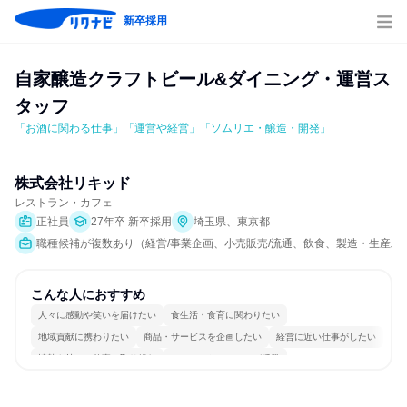
新卒採用
自家醸造クラフトビール&ダイニング・運営ス
タッフ
「お酒に関わる仕事」「運営や経営」「ソムリエ・醸造・開発」
株式会社リキッド
レストラン・カフェ
正社員
27年卒 新卒採用
埼玉県、東京都
職種候補が複数あり（経営/事業企画、小売販売/流通、飲食、製造・生産
こんな人におすすめ
人々に感動や笑いを届けたい
食生活・食育に関わりたい
地域貢献に携わりたい
商品・サービスを企画したい
経営に近い仕事がしたい
情熱を持って仕事に取り組む
コミュニケーションが活発
自分の好きな時間で働ける
明確な目標を追いかける
人とたくさん会話する