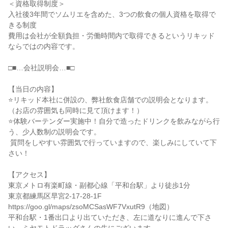
＜資格取得制度＞

入社後3年間でソムリエを含めた、3つの飲食の個人資格を取得で
きる制度

費用は会社が全額負担・労働時間内で取得できるというリキッド
ならではの内容です。

□■…会社説明会…■□

【当日の内容】

⭐リキッド本社に併設の、弊社飲食店舗での説明会となります。
（お店の雰囲気も同時に見て頂けます！）

⭐体験バーテンダー実施中！自分で造ったドリンクを飲みながら行
う、少人数制の説明会です。

 質問をしやすい雰囲気で行っていますので、楽しみにしていて下
さい！

【アクセス】

東京メトロ有楽町線・副都心線「平和台駅」より徒歩1分

東京都練馬区早宮2-17-28-1F

https://goo.gl/maps/zsoMCSasWF7VxutR9（地図）

平和台駅・1番出口より出ていただき、左に道なりに進んで下さ