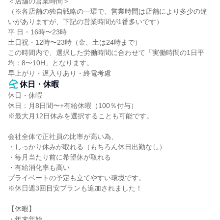
＜店舗の営業時間＞

（※各店舗の独自戦略の一環で、営業時間は店舗により多少の違
いがありますが、下記の営業時間が1番多いです）

平 日・16時〜23時

土日祝・12時〜23時（金、土は24時まで）

この時間内で、選択した労働時間に合わせて「実働時間の1日平
均：8〜10H」となります。

早上がり・遅入りあり・終電考慮
休日・休暇
休日・休暇

休日：月8日間〜+有給休暇（100％付与）

※最大月12日休みを選択することも可能です。

会社全体で正社員の比率が高い為、

・しっかり休みが取れる（もちろん休日出勤なし）

・毎月当たり前に希望休が取れる

・有給消化率も高い

プライベートの予定も立てやすい環境です。

※休日週3回目安プランも追加されました！

【休暇】

・年末年始
