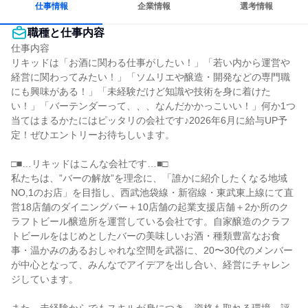
仕事情報
企業情報
選考情報
職種と仕事内容
仕事内容

リキッドは「お酒に関わる仕事がしたい！」「若い内から運営や
経営に関わってみたい！」「ソムリエや醸造・開発などの専門職
にも興味がある！」「未経験だけど知識や技術を身に着けた
い！」「バーテンダーって、、、なんだかかっこいい！」何か1つ
当てはまるかたにはピッタリの会社です♪2026年6月に給与UP予
定！ぜひエントリーお待ちしいます。

□■…リキッドはこんな会社です…■□

私たちは、”バーの解放”を理念に、「誰かに紹介したくなる地域
NO,1のお店」を目指し、西武池袋線・新宿線・東武東上線にて直
営18店舗のダイニングバー＋10店舗の起業支援店舗＋2か所のク
ラフトビール醸造所を運営している会社です。自家醸造のクラフ
トビールをはじめとしたバーの美味しいお酒・種類豊富なお食
事・温かみのあるおしゃれな空間を武器に、20〜30代のメンバー
が中心となって、みんなでアイデアを出し合い、経営にチャレン
ジしています。
