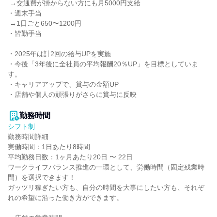
 →交通費が掛からない方にも月5000円支給

・週末手当

 →1日ごと650〜1200円

・皆勤手当

・2025年は計2回の給与UPを実施

・今後「3年後に全社員の平均報酬20％UP」を目標としていま
す。

・キャリアアップで、賞与の金額UP

・店舗や個人の頑張りがさらに賞与に反映

勤務時間
シフト制
勤務時間詳細

実働時間：1日あたり8時間

平均勤務日数：1ヶ月あたり20日 〜 22日

ワークライフバランス推進の一環として、労働時間（固定残業時
間）を選択できます！

ガッツリ稼ぎたい方も、自分の時間を大事にしたい方も、それぞ
れの希望に沿った働き方ができます。
