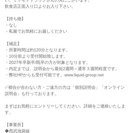
い。ミヤモトドラッグさんの先にございます。

飲食店正面入り口よりお入り下さい。

【持ち物】

・なし

・私服でお気軽にお越しください

【補足】

・所要時間は約120分となります。

・10分前より受付開始致します。

・2027年卒新卒/既卒の方が対象となります。

・内定までは、説明会から最短2週間～通常３週間程度です。

・弊社HPからも受付可能です。www.liquid-group.net

✅都合が合わない方・ご遠方の方は「個別説明会」「オンライン
説明会」も行っております。

まずはお気軽にエントリーしてください。詳細をご連絡いたしま
す。

【事業所】

◆西武池袋線
