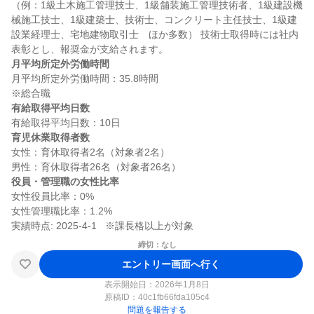
（例：1級土木施工管理技士、1級舗装施工管理技術者、1級建設機
械施工技士、1級建築士、技術士、コンクリート主任技士、1級建
設業経理士、宅地建物取引士　ほか多数） 技術士取得時には社内
月平均所定外労働時間
月平均所定外労働時間：35.8時間

有給取得平均日数
育児休業取得者数
女性：育休取得者2名（対象者2名）

役員・管理職の女性比率
女性役員比率：0%

女性管理職比率：1.2%

締切：なし
エントリー画面へ行く
表示開始日：2026年1月8日
原稿ID：
40c1fb66fda105c4
問題を報告する