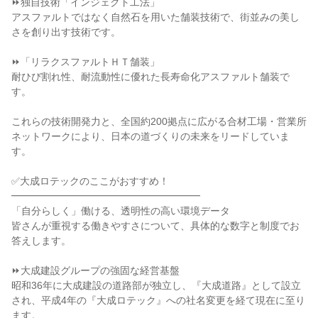
⏩独自技術「インジェクト工法」

アスファルトではなく自然石を用いた舗装技術で、街並みの美し
さを創り出す技術です。

⏩「リラクスファルトＨＴ舗装」

耐ひび割れ性、耐流動性に優れた長寿命化アスファルト舗装で
す。

これらの技術開発力と、全国約200拠点に広がる合材工場・営業所
ネットワークにより、日本の道づくりの未来をリードしていま
す。

✅大成ロテックのここがおすすめ！

━━━━━━━━━━━━━━━━━━━

「自分らしく」働ける、透明性の高い環境データ

皆さんが重視する働きやすさについて、具体的な数字と制度でお
答えします。

⏩大成建設グループの強固な経営基盤

昭和36年に大成建設の道路部が独立し、『大成道路』として設立
され、平成4年の『大成ロテック』への社名変更を経て現在に至り
ます。
