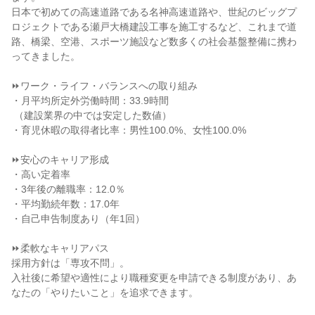
日本で初めての高速道路である名神高速道路や、世紀のビッグプ
ロジェクトである瀬戸大橋建設工事を施工するなど、これまで道
路、橋梁、空港、スポーツ施設など数多くの社会基盤整備に携わ
ってきました。

⏩ワーク・ライフ・バランスへの取り組み

・月平均所定外労働時間：33.9時間

 （建設業界の中では安定した数値）

・育児休暇の取得者比率：男性100.0%、女性100.0%

⏩安心のキャリア形成

・高い定着率

・3年後の離職率：12.0％

・平均勤続年数：17.0年

・自己申告制度あり（年1回）

⏩柔軟なキャリアパス

採用方針は「専攻不問」。

入社後に希望や適性により職種変更を申請できる制度があり、あ
なたの「やりたいこと」を追求できます。
