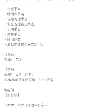
・住宅手当

・時間外手当

・現場管理手当

・安全管理責任手当

・子供手当

・別居手当

・帰宅旅費

・通勤交通費全額支給 ほか

【昇給】

年1回（7月）

【賞与】

年2回（6月、12月）

※2025年度支給実績：5.3ヵ月分

給与例

【初任給】

＜大学・高専（専攻科）卒＞
