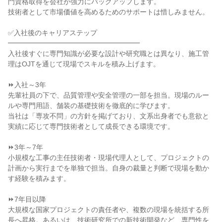
門資格取得を会社が強力にバックアップします。

技術者として市場価値を高めるためのサポートは惜しみません。

✅入社後のキャリアステップ

━━━━━━━━━━━━━━━━━━━

入社後すぐに専門知識が必要な設計や研究職とは異なり、施工管
理はOJTを通じて現場でスキルを積み上げます。

⏩入社～3年

先輩社員の下で、品質管理や安全管理の一部を担当。現場のルー
ルや専門用語、舗装の基礎技術を徹底的に学びます。

当社は「専攻不問」の方針を掲げており、文系出身者でも意欲と
実績に応じて専門技術者として成長できる環境です。

⏩3年～7年

小規模な工事の主任技術者・現場代理人として、プロジェクトの
計画から実行までを単独で担当。自身の裁量と判断で現場を動か
す経験を積みます。

⏩7年目以降

大規模な国家プロジェクトの責任者や、複数の現場を統括する所
長へ昇格。あるいは、技術研究所での新技術開発など、専門性を