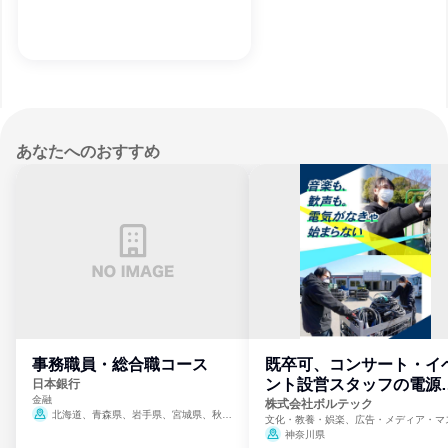
あなたへのおすすめ
事務職員・総合職コース
既卒可、コンサート・イ
ント設営スタッフの電源
日本銀行
金融
門
株式会社ボルテック
北海道、青森県、岩手県、宮城県、秋田
文化・教養・娯楽、広告・メディア・マ
県、山形県、福島県、茨城県、群馬県、埼玉
ミ、電力・ガス・水道・エネルギー
神奈川県
県、東京都、神奈川県、新潟県、富山県、石