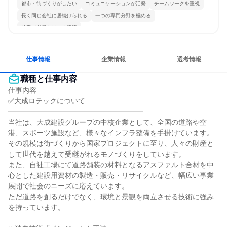
都市・街づくりがしたい
コミュニケーションが活発
チームワークを重視
長く同じ会社に居続けられる
一つの専門分野を極める
若手が裁量を持てる環境
仕事情報
企業情報
選考情報
職種と仕事内容
仕事内容

✅大成ロテックについて

━━━━━━━━━━━━━━━━━━━

当社は、大成建設グループの中核企業として、全国の道路や空
港、スポーツ施設など、様々なインフラ整備を手掛けています。

その規模は街づくりから国家プロジェクトに至り、人々の財産と
して世代を越えて受継がれるモノづくりをしています。

また、自社工場にて道路舗装の材料となるアスファルト合材を中
心とした建設用資材の製造・販売・リサイクルなど、幅広い事業
展開で社会のニーズに応えています。

ただ道路を創るだけでなく、環境と景観を両立させる技術に強み
を持っています。
