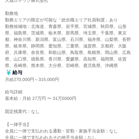
大成ロテック株式会社

勤務地

勤務エリアの限定が可能な「総合職エリア社員制度」あり

勤務候補地：北海道、青森県、岩手県、宮城県、秋田県、山形
県、福島県、茨城県、栃木県、群馬県、埼玉県、千葉県、東京
都、神奈川県、新潟県、富山県、石川県、福井県、山梨県、長野
県、岐阜県、静岡県、愛知県、三重県、滋賀県、京都府、大阪
府、兵庫県、奈良県、和歌山県、鳥取県、島根県、岡山県、広島
県、山口県、徳島県、香川県、愛媛県、高知県、福岡県、佐賀
県、長崎県、熊本県、大分県、宮崎県、鹿児島県、沖縄県
給与
月給270,000円～315,000円
給与詳細

基本給：月給 27万円 〜 31万5000円

固定残業代：なし

【一律手当】

全員に一律で支払われる通勤・皆勤・家族手当金額：なし

全員に一律で支払われるその他手当金額：なし
