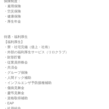
保険制度：

・雇用保険

・労災保険

・健康保険

・厚生年金

待遇・福利厚生

【福利厚生】

・寮・社宅完備（借上・社有）

・外部の福利厚生サービス（リロクラブ）

・財形貯蓄

・従業員持株会

・共済会

・グループ保険

・人間ドック補助

・インフルエンザ予防接種補助

・傷病見舞金

・慶弔見舞金

・資格取得補助

・EAP

・社員組合