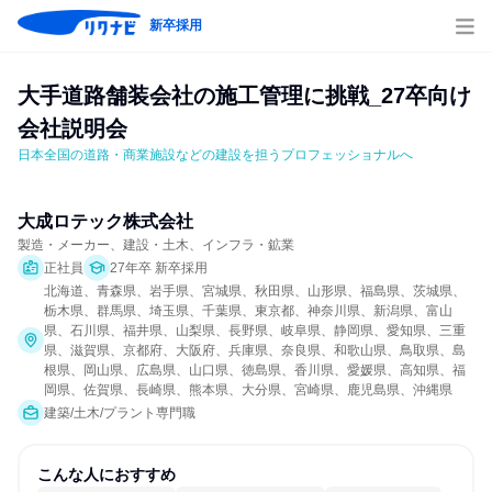
新卒採用
大手道路舗装会社の施工管理に挑戦_27卒向け
会社説明会
日本全国の道路・商業施設などの建設を担うプロフェッショナルへ
大成ロテック株式会社
製造・メーカー、建設・土木、インフラ・鉱業
正社員
27年卒 新卒採用
北海道、青森県、岩手県、宮城県、秋田県、山形県、福島県、茨城県、
栃木県、群馬県、埼玉県、千葉県、東京都、神奈川県、新潟県、富山
県、石川県、福井県、山梨県、長野県、岐阜県、静岡県、愛知県、三重
県、滋賀県、京都府、大阪府、兵庫県、奈良県、和歌山県、鳥取県、島
根県、岡山県、広島県、山口県、徳島県、香川県、愛媛県、高知県、福
岡県、佐賀県、長崎県、熊本県、大分県、宮崎県、鹿児島県、沖縄県
建築/土木/プラント専門職
こんな人におすすめ