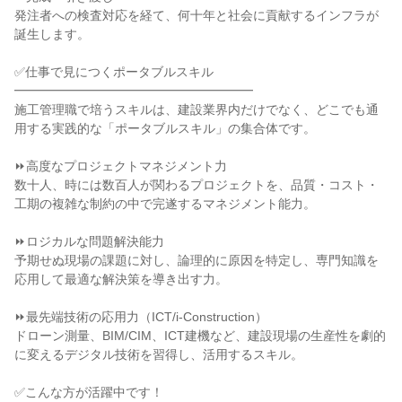
発注者への検査対応を経て、何十年と社会に貢献するインフラが
誕生します。

✅仕事で見につくポータブルスキル

━━━━━━━━━━━━━━━━━━━

施工管理職で培うスキルは、建設業界内だけでなく、どこでも通
用する実践的な「ポータブルスキル」の集合体です。

⏩高度なプロジェクトマネジメント力

数十人、時には数百人が関わるプロジェクトを、品質・コスト・
工期の複雑な制約の中で完遂するマネジメント能力。

⏩ロジカルな問題解決能力

予期せぬ現場の課題に対し、論理的に原因を特定し、専門知識を
応用して最適な解決策を導き出す力。

⏩最先端技術の応用力（ICT/i-Construction）

ドローン測量、BIM/CIM、ICT建機など、建設現場の生産性を劇的
に変えるデジタル技術を習得し、活用するスキル。

✅こんな方が活躍中です！
