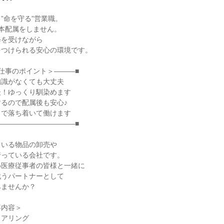
”命を守る”営業職。

本配属をしません。

を受けながら

つけられる安心の環境です。

仕事のポイント＞―――■

識がなくても大丈夫

！ゆっくり馴染めます

るので配属後も安心♪

で落ち着いて働けます

―――――――――――■

いる物品の卸売や

っている会社です。

医療従事者の皆様と一緒に

うパートナーとして

ませんか？

内容＞

アリング
