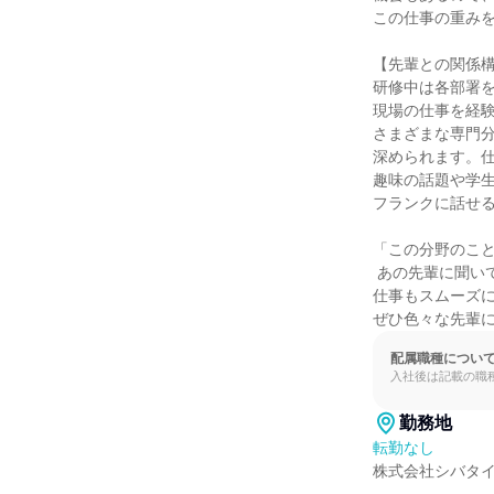
この仕事の重みを
【先輩との関係構
研修中は各部署を
現場の仕事を経験
さまざまな専門分
深められます。仕
趣味の話題や学生
フランクに話せる
「この分野のこと
 あの先輩に聞いてみよう」というように

仕事もスムーズに
ぜひ色々な先輩
配属職種につい
入社後は記載の職
勤務地
転勤なし
株式会社シバタイ