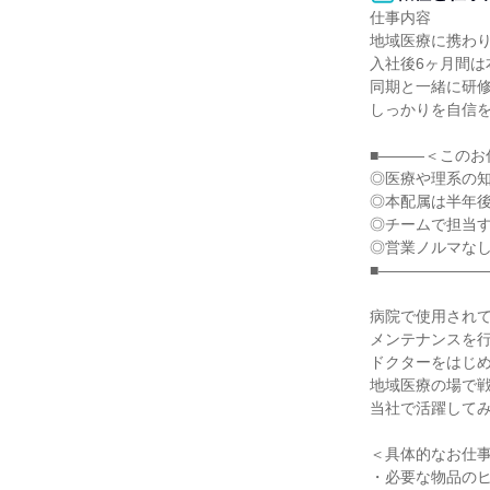
仕事内容

地域医療に携わり
入社後6ヶ月間は
同期と一緒に研修
しっかりを自信を
■―――＜このお
◎医療や理系の知
◎本配属は半年後
◎チームで担当す
◎営業ノルマなし
■―――――――
病院で使用されて
メンテナンスを行
ドクターをはじめ
地域医療の場で戦
当社で活躍してみ
＜具体的なお仕事
・必要な物品のヒ