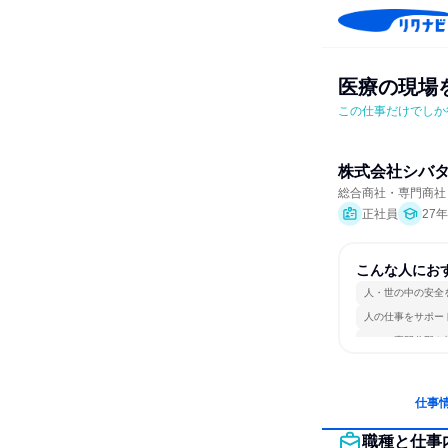
医療の現場を
この仕事だけでしか
株式会社シバ
総合商社・専門商社
正社員
27
こんな人にお
人・世の中の安全
人の仕事をサポー
一つの専門分野を
仕事
職種と仕事