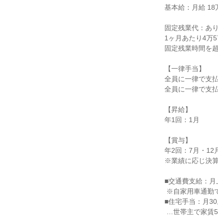
基本給：月給 18万
固定残業代：あり
1ヶ月あたり4万5
固定残業時間を超
【一律手当】

全員に一律で支払
全員に一律で支払
【昇給】

年1回：1月

【賞与】

年2回：7月・12
※業績に応じ決算
■交通費支給：月上限
 ※自家用車通勤で片道距離数3kmの場合月3,000円

■住宅手当：月30,0
 …世帯主で家賃55,000円の場合33,000円
