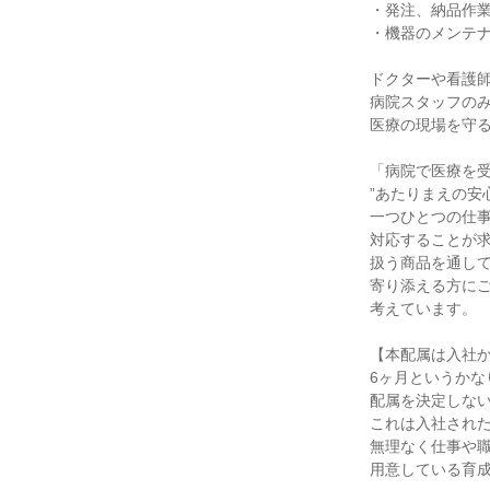
・発注、納品作業
・機器のメンテナ
ドクターや看護師
病院スタッフのみ
医療の現場を守る
「病院で医療を受
”あたりまえの安
一つひとつの仕事
対応することが求
扱う商品を通して
寄り添える方にご
考えています。

【本配属は入社か
6ヶ月というかな
配属を決定しない
これは入社された
無理なく仕事や職
用意している育成