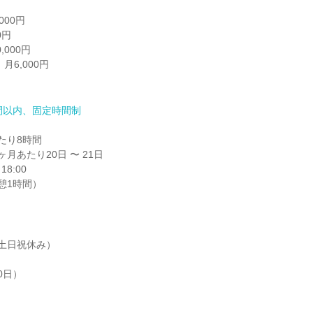
間以内、固定時間制
り8時間

月あたり20日 〜 21日

8:00

憩1時間）
土日祝休み）

日）
