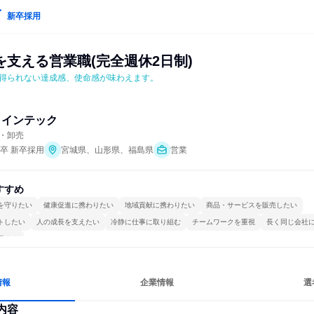
新卒採用
支える営業職(完全週休2日制)
得られない達成感、使命感が味わえます。
タインテック
・卸売
年卒 新卒採用
宮城県、山形県、福島県
営業
すすめ
を守りたい
健康促進に携わりたい
地域貢献に携わりたい
商品・サービスを販売したい
トしたい
人の成長を支えたい
冷静に仕事に取り組む
チームワークを重視
長く同じ会社
極める
情報
企業情報
選
内容