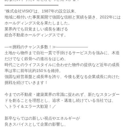
═══════════════════

“株式会社VISIO”は、1987年の設立以来、

地域に根付いた事業展開で強固な信頼と実績を築き、2022年には
ホールディングス化を果たしました。

業界内でも目覚ましい成長を遂げる

総合不動産ホールディングスです。

―⁣≪挑戦のチャンス多数！≫――――――――

土地から物件まで自社一貫で手掛けるサービス力を強みに、木造
だけでなく鉄骨への進出をはじめ、

時代ごとのライフスタイルに合わせた物件の提供など近年の成長
率は常に前年比約150％を維持。

強固な経営基盤と成長率を誇り、今後も更なる企業成長に向けた
挑戦を続けていきます！

今までの不動産・建築業界の常識に捉われず、新たなスタンダー
ドを創ることを理想とし、追求・邁進し続けている当社では、

＼トライ＆エラー大歓迎！／

新卒ならではの新しい視点やエネルギーが

良きスパイスとして企業の影響し、
