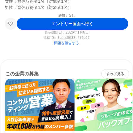
女性：育休取得者1名（対象者1名）

締切：なし
エントリー画面へ行く
表示開始日：2026年1月8日
原稿ID：
3cacc8633b276c62
問題を報告する
この企業の募集
すべて見る