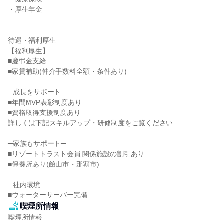
・厚生年金

待遇・福利厚生

【福利厚生】

■慶弔金支給

■家賃補助(仲介手数料全額・条件あり)

─成長をサポート─

■年間MVP表彰制度あり

■資格取得支援制度あり

詳しくは下記スキルアップ・研修制度をご覧ください

─家族もサポート─

■リゾートトラスト会員 関係施設の割引あり

■保養所あり(館山市・那覇市)

─社内環境─

■ウォーターサーバー完備
喫煙所情報
喫煙所情報
