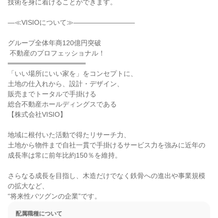
技術を身に着けることができます。

―⁣≪VISIOについて≫―――――――――

グループ全体年商120億円突破

 不動産のプロフェッショナル！

════════════════

「いい場所にいい家を」をコンセプトに、

土地の仕入れから、設計・デザイン、

販売までトータルで手掛ける

総合不動産ホールディングスである

【株式会社VISIO】

地域に根付いた活動で得たリサーチ力、

土地から物件まで自社一貫で手掛けるサービス力を強みに近年の
成長率は常に前年比約150％を維持。

さらなる成長を目指し、木造だけでなく鉄骨への進出や事業規模
の拡大など、

“将来性バツグンの企業”です。
配属職種について