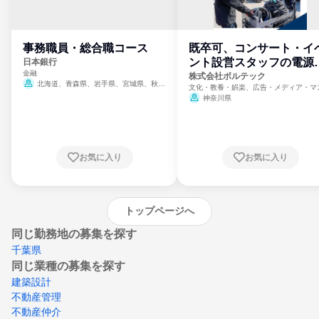
事務職員・総合職コース
既卒可、コンサート・イ
ント設営スタッフの電源
日本銀行
金融
門
株式会社ボルテック
北海道、青森県、岩手県、宮城県、秋田
文化・教養・娯楽、広告・メディア・マ
県、山形県、福島県、茨城県、群馬県、埼玉
ミ、電力・ガス・水道・エネルギー
神奈川県
県、東京都、神奈川県、新潟県、富山県、石
川県、福井県、山梨県、長野県、静岡県、愛
知県、京都府、大阪府、兵庫県、鳥取県、島
根県、岡山県、広島県、山口県、徳島県、香
川県、愛媛県、高知県、福岡県、佐賀県、長
お気に入り
お気に入り
崎県、熊本県、大分県、宮崎県、鹿児島県、
沖縄県
トップページへ
同じ勤務地の募集を探す
千葉県
同じ業種の募集を探す
建築設計
不動産管理
不動産仲介