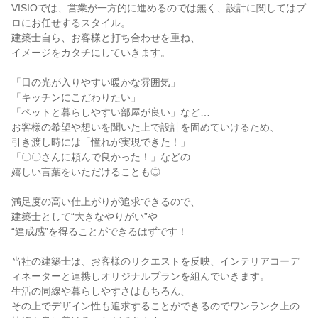
VISIOでは、営業が一方的に進めるのでは無く、設計に関してはプ
ロにお任せするスタイル。

建築士自ら、お客様と打ち合わせを重ね、

イメージをカタチにしていきます。

「日の光が入りやすい暖かな雰囲気」

「キッチンにこだわりたい」

「ペットと暮らしやすい部屋が良い」など…

お客様の希望や想いを聞いた上で設計を固めていけるため、

引き渡し時には「憧れが実現できた！」

「〇〇さんに頼んで良かった！」などの

嬉しい言葉をいただけることも◎

満足度の高い仕上がりが追求できるので、

建築士として“大きなやりがい”や

“達成感”を得ることができるはずです！

当社の建築士は、お客様のリクエストを反映、インテリアコーデ
ィネーターと連携しオリジナルプランを組んでいきます。

生活の同線や暮らしやすさはもちろん、

その上でデザイン性も追求することができるのでワンランク上の