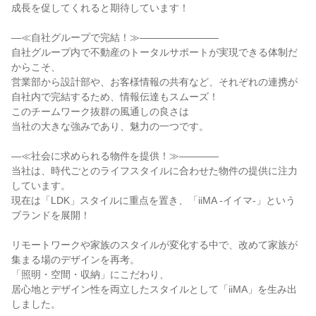
成長を促してくれると期待しています！

―⁣≪自社グループで完結！≫――――――――

自社グループ内で不動産のトータルサポートが実現できる体制だ
からこそ、

営業部から設計部や、お客様情報の共有など、それぞれの連携が
自社内で完結するため、情報伝達もスムーズ！

このチームワーク抜群の風通しの良さは

当社の大きな強みであり、魅力の一つです。

―⁣≪社会に求められる物件を提供！≫――――

当社は、時代ごとのライフスタイルに合わせた物件の提供に注力
しています。

現在は「LDK」スタイルに重点を置き、「iiMA -イイマ-」という
ブランドを展開！

リモートワークや家族のスタイルが変化する中で、改めて家族が
集まる場のデザインを再考。

「照明・空間・収納」にこだわり、

居心地とデザイン性を両立したスタイルとして「iiMA」を生み出
しました。
