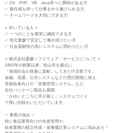
✅ C#、PHP、VB、Java等々に興味がある方

✅ 責任感を持って仕事をやり遂げられる方

✅ チームワークを大切にできる方

⭐ 向いている人 ⭐

✅ 一つのことを着実に継続できる方

✅ 地元愛媛で安定して働き続けたい方

✅ 社会貢献性の高いシステムに関わりたい方

⭐ 株式会社愛媛ソフトウェア・サービスについて ⭐

1983年の創業以来、松山市を拠点に

「地域社会の発展に貢献」してきたIT企業です。

金融、流通、公共システムなどの受託開発に加え、

学校給食向けの「栄養管理システム」など

自社パッケージ製品も展開。

「かゆいところに手が届く」システムづくり

で厚い信頼をいただいています。

✨ 事業の強み ✨

特に食品業界向けの生産管理や、

給食業務の献立作成・栄養価計算システムに強みあり！
