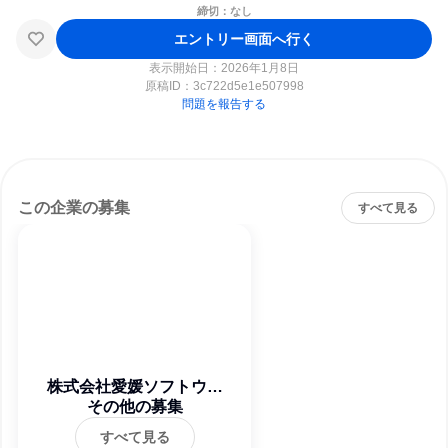
締切：なし
エントリー画面へ行く
表示開始日：2026年1月8日
原稿ID：
3c722d5e1e507998
問題を報告する
この企業の募集
すべて見る
株式会社愛媛ソフトウェ
ア・サービス
その他の募集
すべて見る