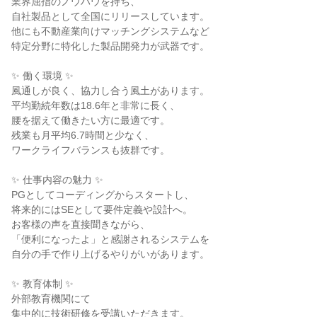
業界屈指のノウハウを持ち、

自社製品として全国にリリースしています。

他にも不動産業向けマッチングシステムなど

特定分野に特化した製品開発力が武器です。

✨ 働く環境 ✨

風通しが良く、協力し合う風土があります。

平均勤続年数は18.6年と非常に長く、

腰を据えて働きたい方に最適です。

残業も月平均6.7時間と少なく、

ワークライフバランスも抜群です。

✨ 仕事内容の魅力 ✨

PGとしてコーディングからスタートし、

将来的にはSEとして要件定義や設計へ。

お客様の声を直接聞きながら、

「便利になったよ」と感謝されるシステムを

自分の手で作り上げるやりがいがあります。

✨ 教育体制 ✨

外部教育機関にて

集中的に技術研修を受講いただきます。
