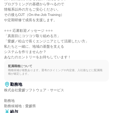
プログラミングの基礎から学べるので

情報系以外の方もご安心ください。

その後もOJT（On-the-Job Training）

や定期研修で成長を支援します。

⭐⭐⭐ 応募歓迎メッセージ ⭐⭐⭐

「真面目にコツコツ取り組める方」

「愛媛／松山で長くエンジニアとして活躍したい方」

私たちと一緒に、地域の基盤を支える

システムを作りませんか？

あなたのエントリーをお待ちしています！
配属職種について
職種候補が複数あります。選考のタイミングや内定後、入社後などに配属職
種が確定します。
勤務地
株式会社愛媛ソフトウェア・サービス

勤務地

勤務候補地：愛媛県
給与