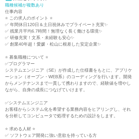
職種候補が複数あり
仕事内容

⭐ この求人のポイント ⭐

✅ 年間休日120日＆土日祝休みでプライベート充実✨

✅ 残業月平均6.7時間！無理なく長く働ける環境✨

✅ 研修充実！文系・未経験も安心✨

✅ 創業40年超！愛媛・松山に根差した安定企業✨

⭐ 募集職種について ⭐

✅プログラマー

システムエンジニア（SE）が作成した仕様書をもとに、アプリケ
ーション（オープン・WEB系）のコーディングを行います。開発
からメンテナンスまで一貫して携わりますので、経験値を増やし
ながら、自身の成長につなげていけます。

✅システムエンジニア

お客様からシステム化を希望する業務内容をヒアリングし、それ
を分析してコンピュータで処理するための設計をします。

⭐ 求める人材 ⭐

✅ ソフトウェア開発に強い意欲を持っている方
