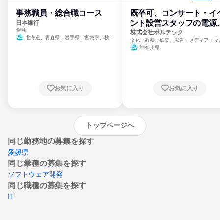
事務職員・総合職コース
既卒可、コンサート・イ
ント設営スタッフの電源
日本銀行
金融
門
株式会社ボルテック
北海道、青森県、岩手県、宮城県、秋田
文化・教養・娯楽、広告・メディア・マ
県、山形県、福島県、茨城県、群馬県、埼玉
ミ、電力・ガス・水道・エネルギー
神奈川県
県、東京都、神奈川県、新潟県、富山県、石
川県、福井県、山梨県、長野県、静岡県、愛
知県、京都府、大阪府、兵庫県、鳥取県、島
根県、岡山県、広島県、山口県、徳島県、香
川県、愛媛県、高知県、福岡県、佐賀県、長
お気に入り
お気に入り
崎県、熊本県、大分県、宮崎県、鹿児島県、
沖縄県
トップページへ
同じ勤務地の募集を探す
愛媛県
同じ業種の募集を探す
ソフトウェア開発
同じ職種の募集を探す
IT