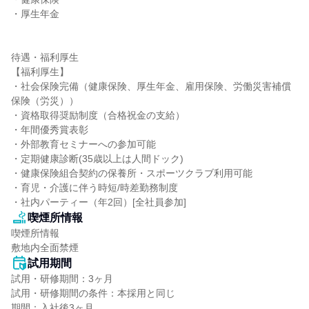
・厚生年金

待遇・福利厚生

【福利厚生】

・社会保険完備（健康保険、厚生年金、雇用保険、労働災害補償
保険（労災））

・資格取得奨励制度（合格祝金の支給）

・年間優秀賞表彰

・外部教育セミナーへの参加可能

・定期健康診断(35歳以上は人間ドック)

・健康保険組合契約の保養所・スポーツクラブ利用可能

・育児・介護に伴う時短/時差勤務制度

・社内パーティー（年2回）[全社員参加]
喫煙所情報
喫煙所情報

敷地内全面禁煙
試用期間
試用・研修期間：3ヶ月

試用・研修期間の条件：本採用と同じ

期間：入社後3ヶ月
