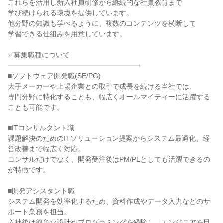
これらを活用し新入社員研修から継続的な社員教育まで

学び続けられる環境を提供しています。

他分野の知識も学べるように、複数のコンテンツを横断して

学習できる仕組みを用意しています。

✅募集職種について

━━━━━━━━━━━━━━━━━━━

■ソフトウェア開発職(SE/PG)

大手メーカーや上場企業との取引で成長を続ける当社では、

専門分野に特化することも、幅広くオールマイティーに活躍する
ことも可能です。

■ITコンサルタント職

課題解決のためのITソリューション提案からシステム最適化、経
営改善まで幅広く対応。

コンサルだけでなく、開発受注後はPM/PLとしても活躍できるの
が特徴です。

■開発アシスタント職

システム開発を効率化するため、資料作成やデータ入力などのサ
ポート業務を担当。

入社後は簡単な設計やプログラミングを経験し、エンジニアを目