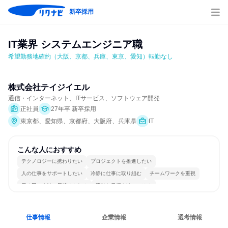
新卒採用
IT業界 システムエンジニア職
希望勤務地確約（大阪、京都、兵庫、東京、愛知）転勤なし
株式会社テイジイエル
通信・インターネット、ITサービス、ソフトウェア開発
正社員
27年卒 新卒採用
東京都、愛知県、京都府、大阪府、兵庫県
IT
こんな人におすすめ
テクノロジーに携わりたい
プロジェクトを推進したい
人の仕事をサポートしたい
冷静に仕事に取り組む
チームワークを重視
長く同じ会社に居続けられる
明確な目標を追いかける
一つの専門分野を極める
仕事情報
企業情報
選考情報