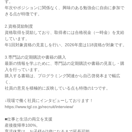
す。

年次やポジションに関係なく、興味のある勉強会に自由に参加で
きる点が特徴です。

2.資格奨励制度

資格取得を奨励しており、取得者には合格祝金（一時金）を支給
しています。

年1回対象資格の見直しを行い、2026年度は118資格が対象です。

3.専門誌の定期購読や書籍の購入

最新の情報を学ぶために、専門誌の定期購読や書籍の見直し・購
入を行っています。

購入する書籍は、プログラミング関連から自己啓発本まで幅広
く、

社員の意見を積極的に反映している点も特徴の1つです。

↓現場で働く社員にインタビューしております！

https://www.tgl.co.jp/recruit/interview/

■仕事と生活の両立を支援

産後復帰率100%。

育児休業は、お子様が2歳になるまで延長可能。
