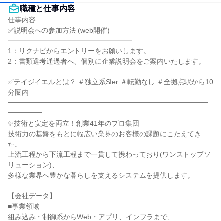
職種と仕事内容
仕事内容

✅説明会への参加方法 (web開催)

━━━━━━━━━━━━━━━━━━

1：リクナビからエントリーをお願いします。

2：書類選考通過者へ、個別に企業説明会をご案内いたします。

✅テイジイエルとは？ ＃独立系SIer ＃転勤なし ＃全拠点駅から10
分圏内

━━━━━━━━━━━━━━━━━━━━━━━━━━━━━
━━━━━

✨技術と安定を両立！創業41年のプロ集団

技術力の基盤をもとに幅広い業界のお客様の課題にこたえてき
た。

上流工程から下流工程まで一貫して携わっており(ワンストップソ
リューション)、

多様な業界へ豊かな暮らしを支えるシステムを提供します。

【会社データ】

■事業領域

組み込み・制御系からWeb・アプリ、インフラまで、
