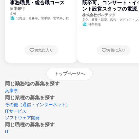
事務職員・総合職コース
既卒可、コンサート・イ
ント設営スタッフの電源
日本銀行
金融
門
株式会社ボルテック
北海道、青森県、岩手県、宮城県、秋田
文化・教養・娯楽、広告・メディア・マ
県、山形県、福島県、茨城県、群馬県、埼玉
ミ、電力・ガス・水道・エネルギー
神奈川県
県、東京都、神奈川県、新潟県、富山県、石
川県、福井県、山梨県、長野県、静岡県、愛
知県、京都府、大阪府、兵庫県、鳥取県、島
根県、岡山県、広島県、山口県、徳島県、香
川県、愛媛県、高知県、福岡県、佐賀県、長
お気に入り
お気に入り
崎県、熊本県、大分県、宮崎県、鹿児島県、
沖縄県
トップページへ
同じ勤務地の募集を探す
兵庫県
同じ業種の募集を探す
その他（通信・インターネット）
ITサービス
ソフトウェア開発
同じ職種の募集を探す
IT