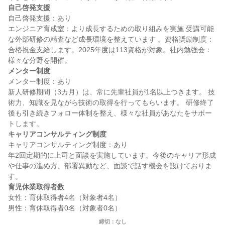
自己啓発支援
自己啓発支援：あり

エンジニア育成室：より成長するための取り組みを実施 受講可能
な外部研修の精査など成長環境を整えています 。資格奨励制度：
合格祝金支給します。2025年度は113資格が対象。社内勉強会：
メンター制度
メンター制度：あり

新人研修期間（3カ月）は、常に先輩社員が1名以上つきます。 技
術力、知識を見ながら技術の取得を行ってもらいます。 研修終了
後も引き続きフォロー体制を整え、様々な社員があなたをサポー
キャリアコンサルティング制度
キャリアコンサルティング制度：あり

年2回定期的に上司と面談を実施しています。今後のキャリア形成
や仕事の進め方、部署異動など、面談で話す機会を設けておりま
育児休業取得者数
女性：育休取得者4名（対象者4名）

締切：なし