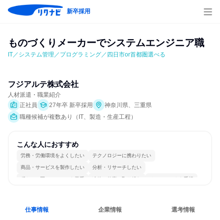
新卒採用
ものづくりメーカーでシステムエンジニア職
IT／システム管理／プログラミング／四日市or首都圏選べる
フジアルテ株式会社
人材派遣・職業紹介
正社員
27年卒 新卒採用
神奈川県、三重県
職種候補が複数あり（IT、製造・生産工程）
こんな人におすすめ
労務・労働環境をよくしたい
テクノロジーに携わりたい
商品・サービスを製作したい
分析・リサーチしたい
穏やかで互いのペースを尊重
冷静に仕事に取り組む
チームワークを重視
個人の能力を重視
女性が働きやすい環境で働ける
自分の好きな場所で働ける
仕事情報
企業情報
選考情報