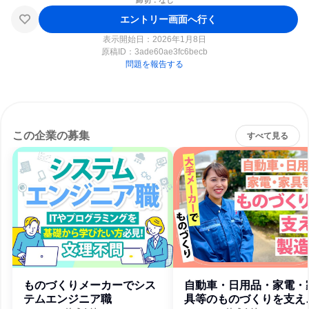
締切：なし
エントリー画面へ行く
表示開始日：2026年1月8日
原稿ID：
3ade60ae3fc6becb
問題を報告する
この企業の募集
すべて見る
ものづくりメーカーでシス
自動車・日用品・家電・
テムエンジニア職
具等のものづくりを支え