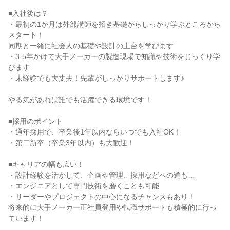
■入社後は？

・最初の1か月は外部講師を招き基礎からしっかり学ぶところから
スタート！

同期と一緒に社会人の基礎や設計の土台を学びます

・3-5年かけて大手メーカーの製造現場で知識や技術をじっくり学
びます

・未経験でも大丈夫！先輩がしっかりサポートします♪

やる気があれば誰でも活躍できる環境です！

■採用のポイント

・通年採用で、卒業後1年以内ならいつでも入社OK！

・第二新卒（卒業3年以内）も大歓迎！

■キャリアの幅も広い！

・設計経験を活かして、企画や管理、採用などへの道も…

・エンジニアとして専門技術を磨くことも可能

・リーダーやプロジェクトの中心になるチャンスもあり！

将来的に大手メーカー正社員登用や転職サポートも積極的に行っ
ています！
