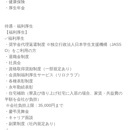
・健康保険

・厚生年金

待遇・福利厚生

【福利厚生】

✅福利厚生

・奨学金代理返還制度 ※独立行政法人日本学生支援機構（JASS
O）をご利用の方

・退職金制度

・社員会

・資格取得奨励制度（一部規定あり）

・会員制福利厚生サービス（リロクラブ）

・各種表彰制度

・永年勤続表彰

・住宅補助（寮及び借り上げ社宅に入居の場合、家賃・共益費の
半額を会社が負担）

 ※会社負担上限：35,000円まで

・慶弔見舞金

・キャリア面談

・副業制度（社内規定あり）

／
