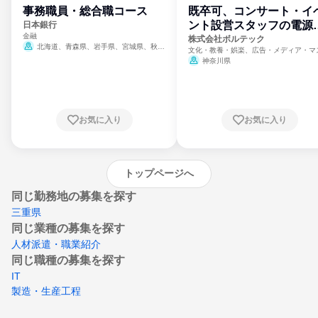
事務職員・総合職コース
既卒可、コンサート・イ
ント設営スタッフの電源
日本銀行
金融
門
株式会社ボルテック
北海道、青森県、岩手県、宮城県、秋田
文化・教養・娯楽、広告・メディア・マ
県、山形県、福島県、茨城県、群馬県、埼玉
ミ、電力・ガス・水道・エネルギー
神奈川県
県、東京都、神奈川県、新潟県、富山県、石
川県、福井県、山梨県、長野県、静岡県、愛
知県、京都府、大阪府、兵庫県、鳥取県、島
根県、岡山県、広島県、山口県、徳島県、香
川県、愛媛県、高知県、福岡県、佐賀県、長
お気に入り
お気に入り
崎県、熊本県、大分県、宮崎県、鹿児島県、
沖縄県
トップページへ
同じ勤務地の募集を探す
三重県
同じ業種の募集を探す
人材派遣・職業紹介
同じ職種の募集を探す
IT
製造・生産工程