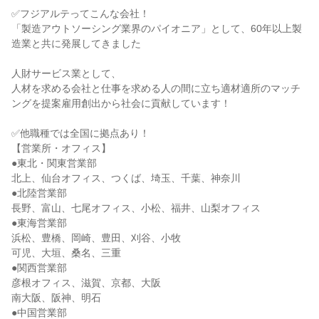
✅フジアルテってこんな会社！

「製造アウトソーシング業界のパイオニア」として、60年以上製
造業と共に発展してきました

人財サービス業として、

人材を求める会社と仕事を求める人の間に立ち適材適所のマッチ
ングを提案雇用創出から社会に貢献しています！

✅他職種では全国に拠点あり！

【営業所・オフィス】

●東北・関東営業部

北上、仙台オフィス、つくば、埼玉、千葉、神奈川

●北陸営業部

長野、富山、七尾オフィス、小松、福井、山梨オフィス

●東海営業部

浜松、豊橋、岡崎、豊田、刈谷、小牧

可児、大垣、桑名、三重

●関西営業部

彦根オフィス、滋賀、京都、大阪

南大阪、阪神、明石

●中国営業部
