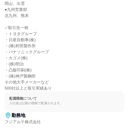
岡山、出雲

●九州営業部

北九州、熊本

✅取引先一例

・トヨタグループ

・日産自動車(株)

・(株)村田製作所

・パナソニックグループ

・カゴメ(株)

・(株)明治

・凸版印刷(株)

・(株)神戸製鋼所

その他大手メーカーなど

500社以上と取引実績あり
配属職種について
入社後は記載の職種で配属されます。
勤務地
フジアルテ株式会社
