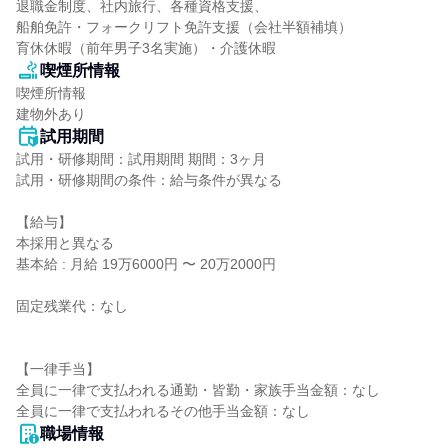
退職金制度、社内旅行、各種資格支援、

船舶免許・フォークリフト免許支援（会社半額補填）

育休休暇（前年男子3名実施）・介護休暇
喫煙所情報
喫煙所情報

建物外あり
試用期間
試用・研修期間：試用期間 期間：3ヶ月

試用・研修期間の条件：給与条件が異なる

【給与】

本採用と異なる

基本給 : 月給 19万6000円 〜 20万2000円

固定残業代：なし

【一律手当】

全員に一律で支払われる通勤・皆勤・家族手当金額：なし

職場情報