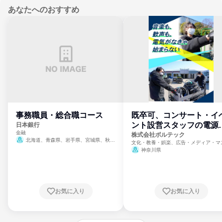
あなたへのおすすめ
事務職員・総合職コース
既卒可、コンサート・イ
ント設営スタッフの電源
日本銀行
金融
門
株式会社ボルテック
北海道、青森県、岩手県、宮城県、秋田
文化・教養・娯楽、広告・メディア・マ
県、山形県、福島県、茨城県、群馬県、埼玉
ミ、電力・ガス・水道・エネルギー
神奈川県
県、東京都、神奈川県、新潟県、富山県、石
川県、福井県、山梨県、長野県、静岡県、愛
知県、京都府、大阪府、兵庫県、鳥取県、島
根県、岡山県、広島県、山口県、徳島県、香
川県、愛媛県、高知県、福岡県、佐賀県、長
お気に入り
お気に入り
崎県、熊本県、大分県、宮崎県、鹿児島県、
沖縄県