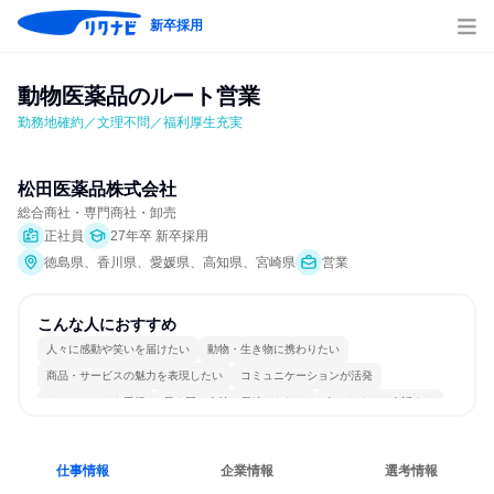
新卒採用
動物医薬品のルート営業
勤務地確約／文理不問／福利厚生充実
松田医薬品株式会社
総合商社・専門商社・卸売
正社員
27年卒 新卒採用
徳島県、香川県、愛媛県、高知県、宮崎県
営業
こんな人におすすめ
人々に感動や笑いを届けたい
動物・生き物に携わりたい
商品・サービスの魅力を表現したい
コミュニケーションが活発
チームワークを重視
長く同じ会社に居続けられる
人とたくさん会話する
仕事情報
企業情報
選考情報