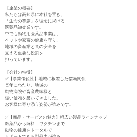
【企業の概要】

私たちは高知県に本社を置き、

「生命の尊厳」を理念に掲げる

医薬品卸売業です。

中でも動物用医薬品事業は、

ペットや家畜の健康を守り、

地域の畜産業と食の安全を

支える重要な役割を

担っています。

【会社の特徴】

✅【事業優位性】地域に根差した信頼関係

長年にわたり、地域の

動物病院や畜産農家様と

強い信頼を築いてきました。

お客様に寄り添う姿勢が強みです。

✅【商品・サービスの魅力】幅広い製品ラインナップ

医薬品から飼料、ワクチンまで

動物の健康をトータルで

サポートできる製品力が強み。
