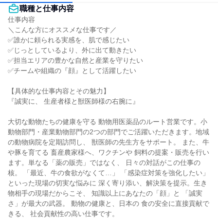
職種と仕事内容
仕事内容

＼こんな方にオススメな仕事です／

✅誰かに頼られる実感を、肌で感じたい

✅じっとしているより、外に出て動きたい

✅担当エリアの豊かな自然と産業を守りたい

✅チームや組織の『顔』として活躍したい

【具体的な仕事内容とその魅力】

『誠実に、 生産者様と獣医師様の右腕に』

大切な動物たちの健康を守る 動物用医薬品のルート営業です。小
動物部門・産業動物部門の2つの部門でご活躍いただきます。地域
の動物病院を定期訪問し、 獣医師の先生方をサポート。 また、牛
や豚を育てる 畜産農家様へ、ワクチンや 飼料の提案・販売を行い
ます。単なる「薬の販売」ではなく、 日々の対話がこの仕事の
核。 「最近、牛の食欲がなくて…」 「感染症対策を強化したい」 
といった現場の切実な悩みに 深く寄り添い、解決策を提示。生き
物相手の現場だからこそ、 知識以上にあなたの「顔」と 「誠実
さ」が最大の武器。 動物の健康と、日本の 食の安全に直接貢献で
きる、 社会貢献性の高い仕事です。
