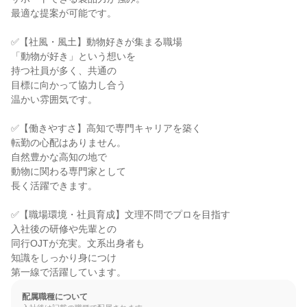
最適な提案が可能です。

✅【社風・風土】動物好きが集まる職場

「動物が好き」という想いを

持つ社員が多く、共通の

目標に向かって協力し合う

温かい雰囲気です。

✅【働きやすさ】高知で専門キャリアを築く

転勤の心配はありません。

自然豊かな高知の地で

動物に関わる専門家として

長く活躍できます。

✅【職場環境・社員育成】文理不問でプロを目指す

入社後の研修や先輩との

同行OJTが充実。文系出身者も

知識をしっかり身につけ

第一線で活躍しています。
配属職種について