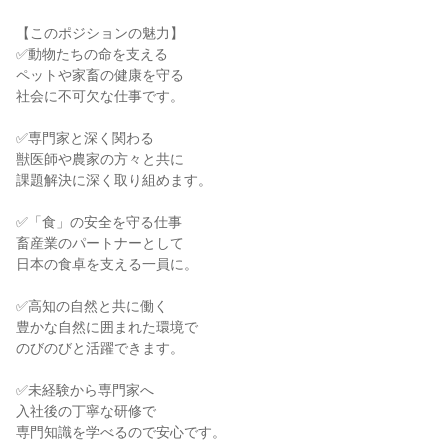
【このポジションの魅力】

✅動物たちの命を支える

ペットや家畜の健康を守る

社会に不可欠な仕事です。

✅専門家と深く関わる

獣医師や農家の方々と共に

課題解決に深く取り組めます。

✅「食」の安全を守る仕事

畜産業のパートナーとして

日本の食卓を支える一員に。

✅高知の自然と共に働く

豊かな自然に囲まれた環境で

のびのびと活躍できます。

✅未経験から専門家へ

入社後の丁寧な研修で

専門知識を学べるので安心です。
