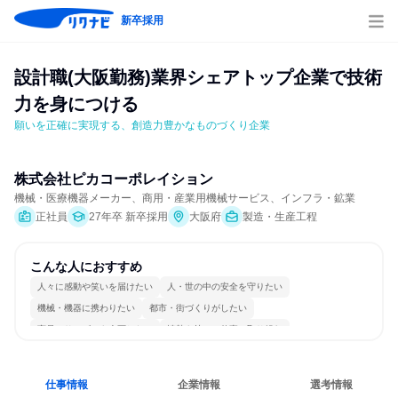
新卒採用
設計職(大阪勤務)業界シェアトップ企業で技術
力を身につける
願いを正確に実現する、創造力豊かなものづくり企業
株式会社ピカコーポレイション
機械・医療機器メーカー、商用・産業用機械サービス、インフラ・鉱業
正社員
27年卒 新卒採用
大阪府
製造・生産工程
こんな人におすすめ
人々に感動や笑いを届けたい
人・世の中の安全を守りたい
機械・機器に携わりたい
都市・街づくりがしたい
商品・サービスを企画したい
情熱を持って仕事に取り組む
常に新しいものに挑戦
長く同じ会社に居続けられる
一つの専門分野を極める
若手が裁量を持てる環境
仕事情報
企業情報
選考情報