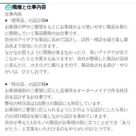
職種と仕事内容
仕事内容

■「標準品」の設計職■

お客様の声やご要望をもとにお客様がより使いやすい製品を新た
に開発していく製品開発のお仕事です。

自分のアイデアを製品に込めて設計し、試作・検証を繰り返し製
品化まで担当いただきます。

なかなか思うように開発が進まなかったり、良いアイデアが出て
こなかったりと大変さもありますが、自分が開発した製品が店頭
に並んだり、カタログに載りますので、製品化される喜び・やり
がいは、ひとしおです。

■「特注品」の設計職■

お客様個別のご要望に応じた足場等をオーダーメイドで作る特注
品を設計するお仕事です。

弊社の特注品は1点限りの製品にも対応しています。

お客様のご要望に応じられるようにどのような設計にしたら良い
のか試行錯誤を繰り返しながら設計を進めていきます。

自分が考えた1点モノの製品がお客様の役に立つことができ「あり
がとう」と言葉をいただけるのもやりがいのひとつです。
