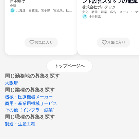
ント設営スタッフの電源
日本銀行
金融
門
株式会社ボルテック
北海道、青森県、岩手県、宮城県、秋田
文化・教養・娯楽、広告・メディア・マ
県、山形県、福島県、茨城県、群馬県、埼玉
ミ、電力・ガス・水道・エネルギー
神奈川県
県、東京都、神奈川県、新潟県、富山県、石
川県、福井県、山梨県、長野県、静岡県、愛
知県、京都府、大阪府、兵庫県、鳥取県、島
根県、岡山県、広島県、山口県、徳島県、香
川県、愛媛県、高知県、福岡県、佐賀県、長
お気に入り
お気に入り
崎県、熊本県、大分県、宮崎県、鹿児島県、
沖縄県
トップページへ
同じ勤務地の募集を探す
大阪府
同じ業種の募集を探す
機械・医療機器メーカー
商用・産業用機械サービス
その他（インフラ・鉱業）
同じ職種の募集を探す
製造・生産工程