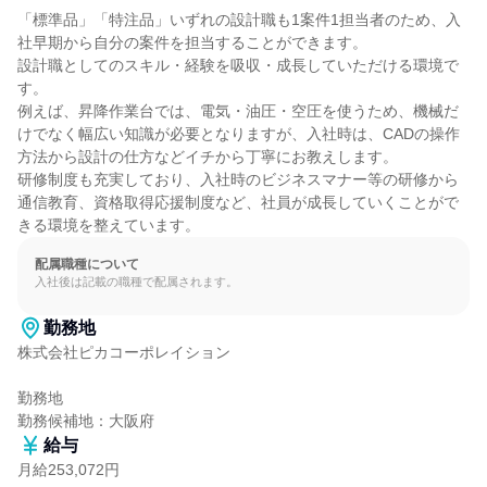
「標準品」「特注品」いずれの設計職も1案件1担当者のため、入
社早期から自分の案件を担当することができます。

設計職としてのスキル・経験を吸収・成長していただける環境で
す。

例えば、昇降作業台では、電気・油圧・空圧を使うため、機械だ
けでなく幅広い知識が必要となりますが、入社時は、CADの操作
方法から設計の仕方などイチから丁寧にお教えします。

研修制度も充実しており、入社時のビジネスマナー等の研修から
通信教育、資格取得応援制度など、社員が成長していくことがで
きる環境を整えています。
配属職種について
入社後は記載の職種で配属されます。
勤務地
株式会社ピカコーポレイション

勤務地

勤務候補地：大阪府
給与
月給253,072円