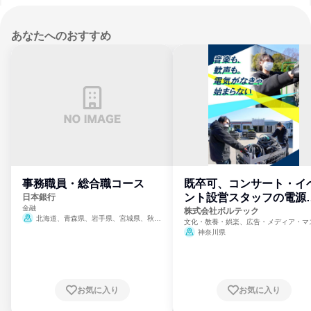
あなたへのおすすめ
事務職員・総合職コース
既卒可、コンサート・イ
ント設営スタッフの電源
日本銀行
金融
門
株式会社ボルテック
北海道、青森県、岩手県、宮城県、秋田
文化・教養・娯楽、広告・メディア・マ
県、山形県、福島県、茨城県、群馬県、埼玉
ミ、電力・ガス・水道・エネルギー
神奈川県
県、東京都、神奈川県、新潟県、富山県、石
川県、福井県、山梨県、長野県、静岡県、愛
知県、京都府、大阪府、兵庫県、鳥取県、島
根県、岡山県、広島県、山口県、徳島県、香
川県、愛媛県、高知県、福岡県、佐賀県、長
お気に入り
お気に入り
崎県、熊本県、大分県、宮崎県、鹿児島県、
沖縄県