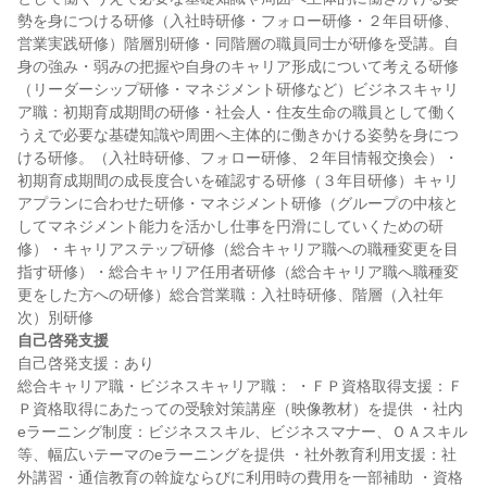
勢を身につける研修（入社時研修・フォロー研修・２年目研修、
営業実践研修）階層別研修・同階層の職員同士が研修を受講。自
身の強み・弱みの把握や自身のキャリア形成について考える研修
（リーダーシップ研修・マネジメント研修など）ビジネスキャリ
ア職：初期育成期間の研修・社会人・住友生命の職員として働く
うえで必要な基礎知識や周囲へ主体的に働きかける姿勢を身につ
ける研修。（入社時研修、フォロー研修、２年目情報交換会）・
初期育成期間の成長度合いを確認する研修（３年目研修）キャリ
アプランに合わせた研修・マネジメント研修（グループの中核と
してマネジメント能力を活かし仕事を円滑にしていくための研
修）・キャリアステップ研修（総合キャリア職への職種変更を目
指す研修）・総合キャリア任用者研修（総合キャリア職へ職種変
更をした方への研修）総合営業職：入社時研修、階層（入社年
自己啓発支援
自己啓発支援：あり

総合キャリア職・ビジネスキャリア職： ・ＦＰ資格取得支援：Ｆ
Ｐ資格取得にあたっての受験対策講座（映像教材）を提供 ・社内
eラーニング制度：ビジネススキル、ビジネスマナー、ＯＡスキル
等、幅広いテーマのeラーニングを提供 ・社外教育利用支援：社
外講習・通信教育の斡旋ならびに利用時の費用を一部補助 ・資格