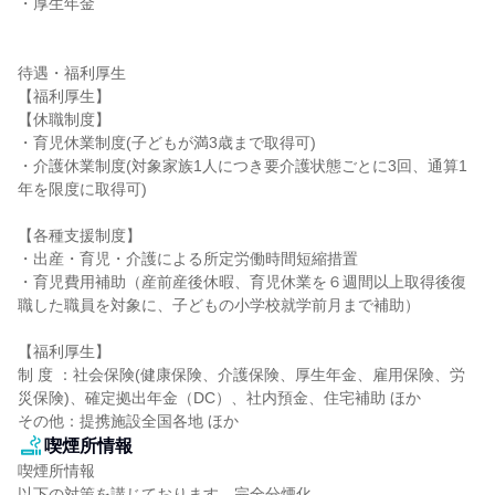
・厚生年金

待遇・福利厚生

【福利厚生】

【休職制度】

・育児休業制度(子どもが満3歳まで取得可)

・介護休業制度(対象家族1人につき要介護状態ごとに3回、通算1
年を限度に取得可)

【各種支援制度】

・出産・育児・介護による所定労働時間短縮措置

・育児費用補助（産前産後休暇、育児休業を６週間以上取得後復
職した職員を対象に、子どもの小学校就学前月まで補助）

【福利厚生】

制 度 ：社会保険(健康保険、介護保険、厚生年金、雇用保険、労
災保険)、確定拠出年金（DC）、社内預金、住宅補助 ほか

その他：提携施設全国各地 ほか
喫煙所情報
喫煙所情報

以下の対策を講じております。完全分煙化