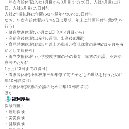
・年次有給休暇(入社1月目から3月目までは6日、入社4月目に17
日、入社5月目に5日付与・

入社2年目以降は年間(5/1〜翌年4/30)で25日付与

なお、年次有給休暇のうち5日は夏期、年末に計画的付与(取得)を
行う)

・健康増進休暇(3か月に1日 入社4月目から)

・産前産後休暇(出産前6週間、出産後8週間)

・育児特別休暇(勤続5年以上の職員が育児休業の最初の1ヶ月を有
給として取得可)

・両立支援休暇（小学校就学前の子の養育、家族の介護、不妊治
療等のために

1ヶ月に3日まで取得可）

・看護等休暇(小学校第三学年修了前の子どもの世話を行うために
年10日取得可)

・介護休暇(家族の介護のために年10日取得可)

ほか
福利厚生
保険制度：

・雇用保険

・労災保険

・健康保険
