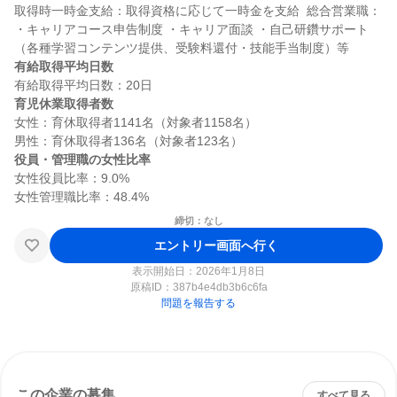
取得時一時金支給：取得資格に応じて一時金を支給  総合営業職： 
・キャリアコース申告制度 ・キャリア面談 ・自己研鑽サポート
有給取得平均日数
育児休業取得者数
女性：育休取得者1141名（対象者1158名）

役員・管理職の女性比率
女性役員比率：9.0%

締切：なし
エントリー画面へ行く
表示開始日：2026年1月8日
原稿ID：
387b4e4db3b6c6fa
問題を報告する
この企業の募集
すべて見る