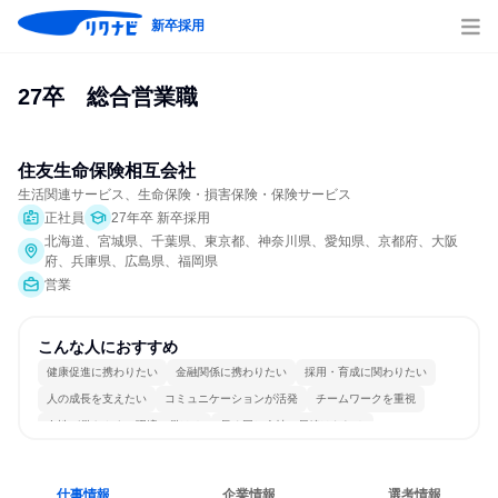
新卒採用
27卒　総合営業職
住友生命保険相互会社
生活関連サービス、生命保険・損害保険・保険サービス
正社員
27年卒 新卒採用
北海道、宮城県、千葉県、東京都、神奈川県、愛知県、京都府、大阪
府、兵庫県、広島県、福岡県
営業
こんな人におすすめ
健康促進に携わりたい
金融関係に携わりたい
採用・育成に関わりたい
人の成長を支えたい
コミュニケーションが活発
チームワークを重視
女性が働きやすい環境で働ける
長く同じ会社に居続けられる
明確な目標を追いかける
人とたくさん会話する
仕事情報
企業情報
選考情報