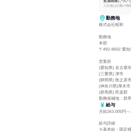
配属職種につい
入社後は記載の職
勤務地
株式会社昭和

勤務地

本部

〒492-8602 
営業所

(愛知県) 名古屋
(三重県) 津市

(静岡県) 牧之原市
(神奈川県)厚木市
(群馬県) 邑楽郡

勤務候補地：群
給与
月給263,000円～2
給与詳細

※基本給・固定残