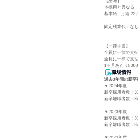
【給与】

本採用と異なる

基本給 : 月給 22万
固定残業代：なし
【一律手当】

全員に一律で支払
全員に一律で支払
職場情報
過去3年間の新卒
▼2024年度

新卒採用者数：33
新卒離職者数：3名
▼2023年度

新卒採用者数：33
新卒離職者数：8名
▼2022年度
