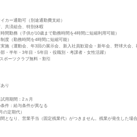
イカー通勤可（別途通勤費支給）

、共済組合、特別休暇

時間勤務（子供が10歳まで勤務時間を4時間に短縮利用可能）

制度（勤務時間を4時間に短縮可能）

実施（運動会、年3回の展示会、新入社員歓迎会・新年会、野球大会、社
部・半年・3年目・5年目・役職別・考課者・女性活躍）

、スポーツクラブ無料・割引
所あり
試用期間：2ヵ月

条件：給与条件が異なる

月の定期代）

期間となり、営業手当（固定残業代）がつきません。残業が発生した場