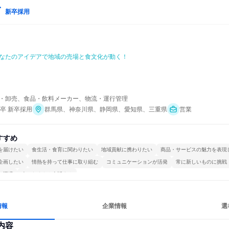
新卒採用
なたのアイデアで地域の売場と食文化が動く！
・卸売、食品・飲料メーカー、物流・運行管理
年卒 新卒採用
群馬県、神奈川県、静岡県、愛知県、三重県
営業
すすめ
を届けたい
食生活・食育に関わりたい
地域貢献に携わりたい
商品・サービスの魅力を表現
企画したい
情熱を持って仕事に取り組む
コミュニケーションが活発
常に新しいものに挑戦
る環境
人とたくさん会話する
情報
企業情報
選
内容