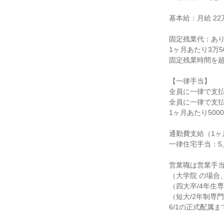
基本給：月給 22万3
固定残業代：あり
1ヶ月あたり3万5
固定残業時間を超
【一律手当】

全員に一律で支払
全員に一律で支払
1ヶ月あたり5000
通勤費支給（1ヶ
一律住宅手当：5,0
営業職は営業手当（
（大学院 の場合、
（四大卒/4年生専
（短大/2年制専門
6/1の正式配属