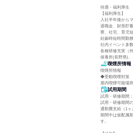
待遇・福利厚生

【福利厚生】

入社半年後からマ
退職金、財形貯蓄
寮、社宅、育児短
妊娠時短時間勤務
社内イベント多数
各種研修充実（外
保養所(長野県)
喫煙所情報
喫煙所情報

◆受動喫煙対策

屋内喫煙可能場
試用期間
試用・研修期間：
試用・研修期間の
通勤費支給（1ヶ
期間中は仮配属
す。
