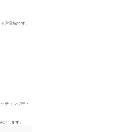
る営業職です。

ーケティング部・
決定します。