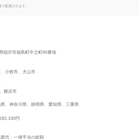
て
種で配属されます。
愛知県稲沢市福島町中之町80番地

市、小牧市、犬山市



、横浜市

馬県、神奈川県、静岡県、愛知県、三重県
82,100円
業代・一律手当の総額
