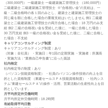
（300,000円） 一級建築士 一級建築施工管理技士 （180,000円） 
二級建築士 二級建築施工管理技士  ※“合格祝い金”の支給は、一
級・二級合格時の各１回のみとし、建築士と建築施工管理技士の
同じ級を順に合格した場合の重複支給はいたしません 例1 二級建
築士と二級建築施工管理技士の両方合格した場合：18 万円のみ支
給 例2 二級の合格祝い金を受給した後に、一級に合格した場合：
30 万円支給 例3 一級の合格祝い金を受給した後に、二級に合格し
キャリアコンサルティング制度
キャリアコンサルティング制度：あり

（対象：全社員） ・実施日：年1回の定期実施 ・実施者：所属長 
社内検定
社内検定等の制度：あり

（パソコン技能資格制度） ・社員のパソコン操作技術の向上を目
的とした資格制度 （東建セールスＰＡ技能資格制度） ・社内シス
テム“東建セールスＰＡ”の操作・活用、営業活動の生産性向上を目
月平均所定外労働時間
有給取得平均日数