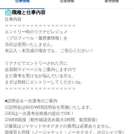
仕事情報
企業情報
選考情報
職種と仕事内容
仕事内容

＝＝＝＝＝＝＝＝＝＝＝＝＝＝＝＝＝

エントリー時のリクナビレジュメ

（プロフィール・履歴書情報）を

当社は使用いたしません。

未記入・未完成の場合でも、 ご安心ください！

リクナビでエントリーされた方に

会員制マイページをご案内しますので

まだ選考を受けるか悩んでいる方も、

まずは気軽にエントリーしてくださいね。

＝＝＝＝＝＝＝＝＝＝＝＝＝＝＝＝＝

■説明会＆一次選考のご案内

☑説明会は60分WEB説明会を実施いたします。

☑ESは一次選考合格後の提出でOK！

☑WEB面接（動作確認含め最大1時間、集団面接）

☑服装はジャケットやネクタイの着用は必要ありません。

面接官も同様（ノージャケット・ノーネクタイ、ポロシャツ等）