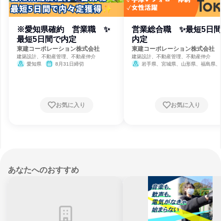
※愛知県確約 営業職 ✨
営業総合職 ✨最短5日
最短5日間で内定
内定
東建コーポレーション株式会社
東建コーポレーション株式会社
建築設計、不動産管理、不動産仲介
建築設計、不動産管理、不動産仲介
愛知県
8月31日締切
岩手県、宮城県、山形県、福島県、
県、栃木県、群馬県、埼玉県、千葉県、
都、神奈川県、新潟県、富山県、石川県
井県、長野県、岐阜県、静岡県、愛知県
重県、滋賀県、京都府、大阪府、兵庫県
良県、鳥取県、島根県、岡山県、広島県
お気に入り
お気に入り
口県、愛媛県、高知県、福岡県、長崎県
本県、大分県、宮崎県、鹿児島県、沖縄
8月31日締切
あなたへのおすすめ