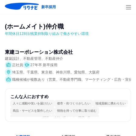
新卒採用
(ホームメイト)仲介職
年間休日128日/残業抑制取り組みで働きやすい環境
東建コーポレーション株式会社
建築設計、不動産管理、不動産仲介
正社員
27年卒 新卒採用
埼玉県、千葉県、東京都、神奈川県、愛知県、大阪府
職種候補が複数あり（営業、不動産専門職、マーケティング・広告・宣伝）
こんな人におすすめ
人々に感動や笑いを届けたい
都市・街づくりがしたい
地域貢献に携わりたい
商品・サービスを製作したい
情熱を持って仕事に取り組む
コミュニケーションが活発
女性が働きやすい環境で働ける
多様な職種の人と関われる
若手が裁量を持てる環境
人とたくさん会話する