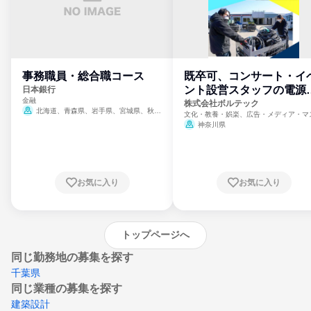
事務職員・総合職コース
既卒可、コンサート・イ
ント設営スタッフの電源
日本銀行
金融
門
株式会社ボルテック
北海道、青森県、岩手県、宮城県、秋田
文化・教養・娯楽、広告・メディア・マ
県、山形県、福島県、茨城県、群馬県、埼玉
ミ、電力・ガス・水道・エネルギー
神奈川県
県、東京都、神奈川県、新潟県、富山県、石
川県、福井県、山梨県、長野県、静岡県、愛
知県、京都府、大阪府、兵庫県、鳥取県、島
根県、岡山県、広島県、山口県、徳島県、香
川県、愛媛県、高知県、福岡県、佐賀県、長
お気に入り
お気に入り
崎県、熊本県、大分県、宮崎県、鹿児島県、
沖縄県
トップページへ
同じ勤務地の募集を探す
千葉県
同じ業種の募集を探す
建築設計