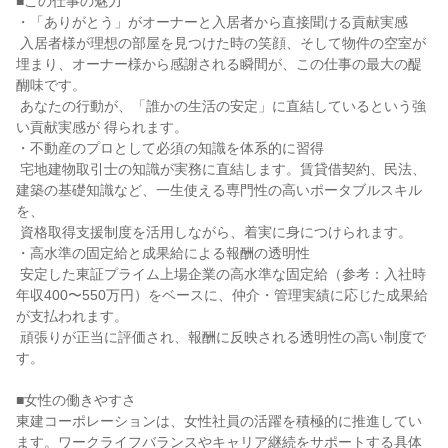
■この仕事の魅力

・「ありがとう」がオーナーと入居者から直接聞ける貢献実感

 入居者様が理想の部屋を見つけた時の笑顔、そして物件の空室が
埋まり、オーナー様から感謝される瞬間が、この仕事の最大の醍
醐味です。

 あなたの行動が、「誰かの生活の安定」に直結しているという強
い貢献実感が 得られます。

・不動産のプロとして必須の知識を体系的に習得

 宅地建物取引士の知識が実務に直結します。賃貸借契約、民法、
建築の基礎知識など、一生使える専門性の高いポータブルスキル
を、

 資格取得支援制度を活用しながら、着実に身につけられます。

・高水準の固定給と成果給による報酬の透明性

 安定した東証プライム上場企業の高水準な固定給（参考：入社時
年収400〜550万円）をベースに、仲介・管理実績に応じた成果給
が支払われます。

 頑張りが正当に評価され、報酬に反映される透明性の高い制度で
す。

■女性の働きやすさ

東建コーポレーションは、女性社員の活躍を積極的に推進してい
ます。ワークライフバランスやキャリア継続をサポートする具体