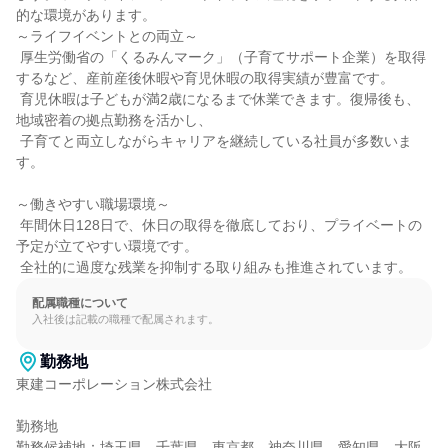
的な環境があります。

～ライフイベントとの両立～

 厚生労働省の「くるみんマーク」（子育てサポート企業）を取得
するなど、産前産後休暇や育児休暇の取得実績が豊富です。

 育児休暇は子どもが満2歳になるまで休業できます。復帰後も、
地域密着の拠点勤務を活かし、

 子育てと両立しながらキャリアを継続している社員が多数いま
す。

～働きやすい職場環境～

 年間休日128日で、休日の取得を徹底しており、プライベートの
予定が立てやすい環境です。

 全社的に過度な残業を抑制する取り組みも推進されています。
配属職種について
入社後は記載の職種で配属されます。
勤務地
東建コーポレーション株式会社

勤務地

勤務候補地：埼玉県、千葉県、東京都、神奈川県、愛知県、大阪