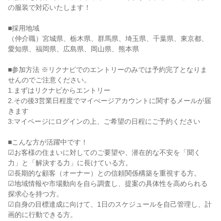
の服装で対応いたします！

■採用地域

（仲介職）宮城県、栃木県、群馬県、埼玉県、千葉県、東京都、
愛知県、福岡県、広島県、岡山県、熊本県

■参加方法 ※リクナビでのエントリーのみでは予約完了となりま
せんのでご注意ください。

1.まずはリクナビからエントリー

2.その後3営業日程度でマイぺージアカウントに関するメールが届
きます

3:マイページにログインの上、ご希望の日程にご予約ください

■こんな方が活躍中です！

☑お客様の住まいに対してのご要望や、潜在的な不安を「聞く
力」と「解決する力」に長けている方。

☑長期的な顧客（オーナー）との信頼関係構築を重視する方。

☑地域情報や市場動向を自ら調査し、提案の具体性を高められる
探求心を持つ方。

☑自身の目標達成に向けて、1日のスケジュールを自己管理し、計
画的に行動できる方。
