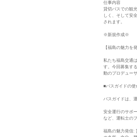
仕事内容

貸切バスでの観
しく、そして安
されます。

※新規作成※

【福島の魅力を発
私たち福島交通
す。今回募集す
動のプロデューサ
■バスガイドの使
バスガイドは、運
安全運行のサポー
など、運転士のプ
福島の魅力発信: