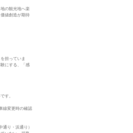
各地の観光地へ楽
う価値創造が期待
ラを担っていま
体験にする、「感
です。

車線変更時の確認
中通り・浜通り）