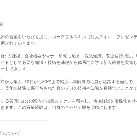
━━━━━━━━━━━



感謝の言葉をいただく度に、ポータブルスキル（対人スキル、プレゼン
磨かれていきます。

修: 入社後、会社概要やマナー研修に加え、観光知識、安全運行補助、
ガイドとして必要な知識・技術を基礎から体系的に学ぶ新人研修を実施
ートできます。

ロから学ぶ: 10代から80代まで幅広い年齢層の社員が活躍する当社で
、長年の経験に裏打ちされた真のプロの技術や知識を直接学ぶことがで
する実感: 自分の案内が福島のファンを増やし、地域経済を活性化させ
きます。この貢献経験は、自身のキャリア観を明確にします。

━━━━━━━━━━━

アについて
