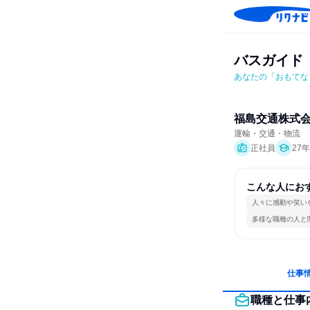
バスガイド
あなたの「おもてな
福島交通株式
運輸・交通・物流
正社員
27
こんな人にお
人々に感動や笑い
多様な職種の人と
仕事
職種と仕事