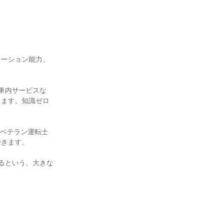
テーション能力、
車内サービスな
します。知識ゼロ
、ベテラン運転士
きます。

るという、大きな