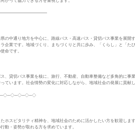
向かって協力できる方を重視します。

━━━━━━━━━━━

島県の中通り地方を中心に、路線バス・高速バス・貸切バス事業を展開
フラ企業です。地域づくり、まちづくりと共に歩み、「くらし」と「た
使命です。

バス、貸切バス事業を核に、旅行、不動産、自動車整備など多角的に事
っています。社会情勢の変化に対応しながら、地域社会の発展に貢献し
─◇─◇─◇─◇─◇

きたホスピタリティ精神を、地域社会のために活かしたい方を歓迎しま
行動・姿勢が取れる方を求めています。
