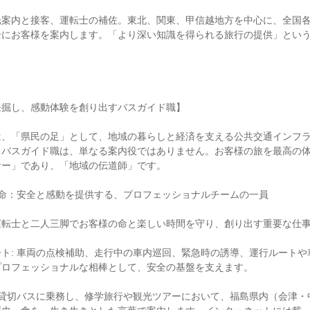
光案内と接客、運転士の補佐。東北、関東、甲信越地方を中心に、全国
全にお客様を案内します。「より深い知識を得られる旅行の提供」とい
掘し、感動体験を創り出すバスガイド職】

は、「県民の足」として、地域の暮らしと経済を支える公共交通インフ
るバスガイド職は、単なる案内役ではありません。お客様の旅を最高の
ー」であり、「地域の伝道師」です。

命：安全と感動を提供する、プロフェッショナルチームの一員

転士と二人三脚でお客様の命と楽しい時間を守り、創り出す重要な仕事
ト: 車両の点検補助、走行中の車内巡回、緊急時の誘導、運行ルートや
ロフェッショナルな相棒として、安全の基盤を支えます。

 貸切バスに乗務し、修学旅行や観光ツアーにおいて、福島県内（会津・