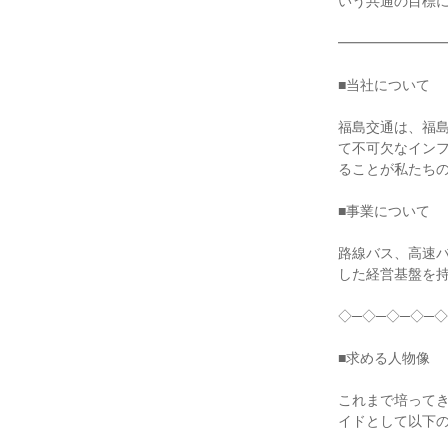
いう共通の目標に
━━━━━━━━
■当社について

福島交通は、福
て不可欠なイン
ることが私たちの
■事業について

路線バス、高速
した経営基盤を持
◇─◇─◇─◇─◇
■求める人物像

これまで培って
イドとして以下の