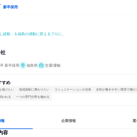
新卒採用
し経験」を福島の感動に変えるプロに。
会社
年卒 新卒採用
福島県
交通/運輸
すすめ
を届けたい
地域貢献に携わりたい
コミュニケーションが活発
女性が働きやすい環境で働け
関われる
一つの専門分野を極める
情報
企業情報
選
内容