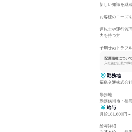
新しい知識を継続
お客様のニーズを
運転士や運行管
力を持つ方

予期せぬトラブ
配属職種につい
入社後は記載の職
勤務地
福島交通株式会社
勤務地

勤務候補地：福
給与
月給181,800円～1
給与詳細
