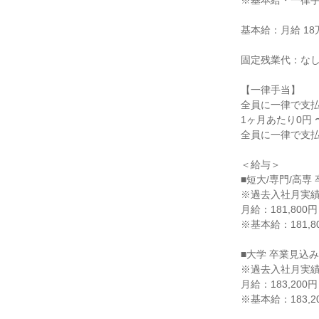
※基本給・一律手
基本給：月給 18万1
固定残業代：なし
【一律手当】

全員に一律で支払
1ヶ月あたり0円 〜 
全員に一律で支払
＜給与＞

■短大/専門/高専
※過去入社月実績
月給：181,800円

※基本給：181,80
■大学 卒業見込み
※過去入社月実績
月給：183,200円

※基本給：183,20