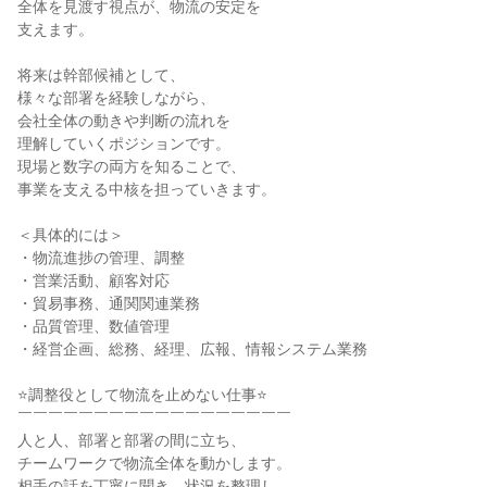
全体を見渡す視点が、物流の安定を

支えます。

将来は幹部候補として、

様々な部署を経験しながら、

会社全体の動きや判断の流れを

理解していくポジションです。

現場と数字の両方を知ることで、

事業を支える中核を担っていきます。

＜具体的には＞

・物流進捗の管理、調整

・営業活動、顧客対応

・貿易事務、通関関連業務

・品質管理、数値管理

・経営企画、総務、経理、広報、情報システム業務

⭐調整役として物流を止めない仕事⭐

￣￣￣￣￣￣￣￣￣￣￣￣￣￣￣￣￣￣

人と人、部署と部署の間に立ち、

チームワークで物流全体を動かします。

相手の話を丁寧に聞き、状況を整理し、
