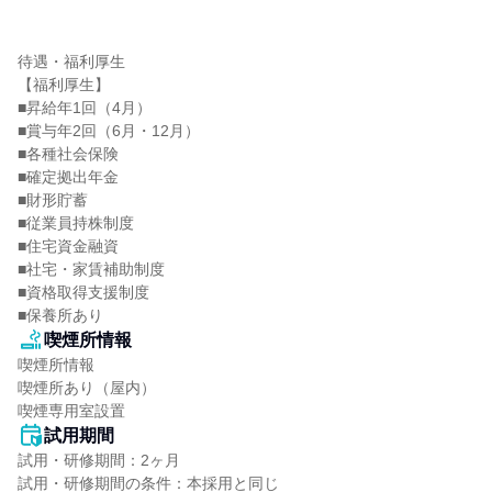
待遇・福利厚生

【福利厚生】

■昇給年1回（4月）

■賞与年2回（6月・12月）

■各種社会保険

■確定拠出年金

■財形貯蓄

■従業員持株制度

■住宅資金融資

■社宅・家賃補助制度

■資格取得支援制度

■保養所あり
喫煙所情報
喫煙所情報

喫煙所あり（屋内）

喫煙専用室設置
試用期間
試用・研修期間：2ヶ月
