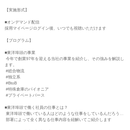
【実施形式】

■オンデマンド配信

採用マイページログイン後、いつでも視聴いただけます

【プログラム】

■東洋埠頭の事業

 今年で創業97年を迎える当社の事業を紹介し、その強みを解説し
ます。

 #総合物流

 #独立系

 #BtoB

 #特殊倉庫のパイオニア

 #プライベートバース

■東洋埠頭で働く社員の仕事とは？

 東洋埠頭で働いている人はどのような仕事をしているんだろう…

 部署によって全く異なる仕事内容を紐解いてご紹介します
