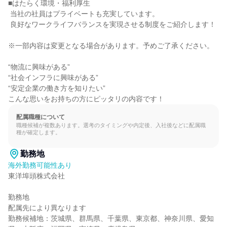
■はたらく環境・福利厚生

 当社の社員はプライベートも充実しています。

 良好なワークライフバランスを実現させる制度をご紹介します！

※一部内容は変更となる場合があります。予めご了承ください。

“物流に興味がある”

“社会インフラに興味がある”

“安定企業の働き方を知りたい”

こんな思いをお持ちの方にピッタリの内容です！
配属職種について
職種候補が複数あります。選考のタイミングや内定後、入社後などに配属職
種が確定します。
勤務地
海外勤務可能性あり
東洋埠頭株式会社

勤務地

配属先により異なります

勤務候補地：茨城県、群馬県、千葉県、東京都、神奈川県、愛知