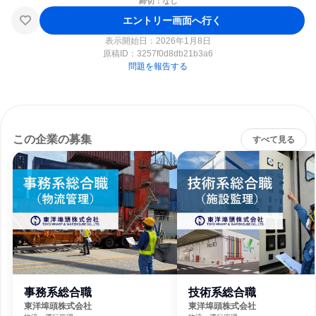
締切：なし
エントリー画面へ行く
表示開始日：2026年1月8日
原稿ID：
3257f0d8db21b3a6
問題を報告する
この企業の募集
すべて見る
事務系総合職
技術系総合職
東洋埠頭株式会社
東洋埠頭株式会社