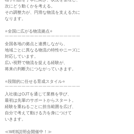
次にどう動くかを考える。

その調整力が、円滑な物流を支える力に

なります。

⭐全国に広がる物流拠点⭐

￣￣￣￣￣￣￣￣￣￣￣￣￣￣￣￣￣￣

全国各地の拠点と連携しながら、

地域ごとに異なる物流の特性やニーズに

対応しています。

広い視野で物流を捉える経験が、

将来の判断力につながっていきます。

⭐段階的に任せる育成スタイル⭐

￣￣￣￣￣￣￣￣￣￣￣￣￣￣￣￣￣￣

入社後はOJTを通じて業務を学び、

最初は先輩のサポートからスタート。

経験を重ねるごとに担当範囲を広げ、

自分で考えて動ける力を身につけて

いきます。

≪WEB説明会開催中！≫
