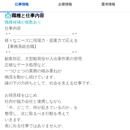
若手が裁量を持てる環境
仕事情報
企業情報
選考情報
職種と仕事内容
職種候補が複数あり
仕事内容

＊*………………………………………＊*

様々なニーズに現場力・提案力で応える

 【事務系総合職】

＊*………………………………………＊*

顧客対応、大型船荷役や入出庫作業の管理、

正確なデータ処理など、

一つひとつの業務の積み重ねが

物流を動かし続けています。

縁の下の力持ちとして、社会を支える仕事です。

お得意様をはじめ、

社内や協力会社と連携しながら

「今、どこで、何が起きているのか」を

整理し、次に取るべき行動を考えて

いきます。

表に出る仕事ではありませんが、
