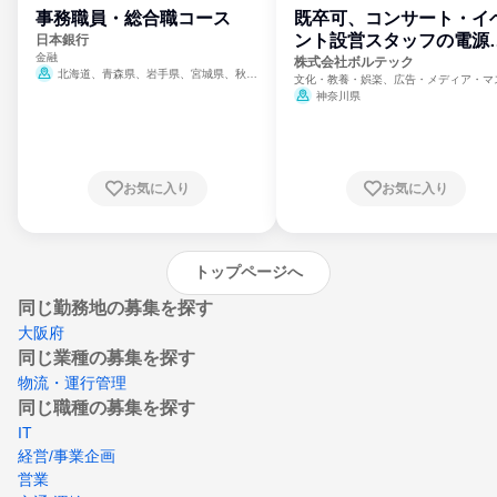
事務職員・総合職コース
既卒可、コンサート・イ
ント設営スタッフの電源
日本銀行
金融
門
株式会社ボルテック
北海道、青森県、岩手県、宮城県、秋田
文化・教養・娯楽、広告・メディア・マ
県、山形県、福島県、茨城県、群馬県、埼玉
ミ、電力・ガス・水道・エネルギー
神奈川県
県、東京都、神奈川県、新潟県、富山県、石
川県、福井県、山梨県、長野県、静岡県、愛
知県、京都府、大阪府、兵庫県、鳥取県、島
根県、岡山県、広島県、山口県、徳島県、香
川県、愛媛県、高知県、福岡県、佐賀県、長
お気に入り
お気に入り
崎県、熊本県、大分県、宮崎県、鹿児島県、
沖縄県
トップページへ
同じ勤務地の募集を探す
大阪府
同じ業種の募集を探す
物流・運行管理
同じ職種の募集を探す
IT
経営/事業企画
営業