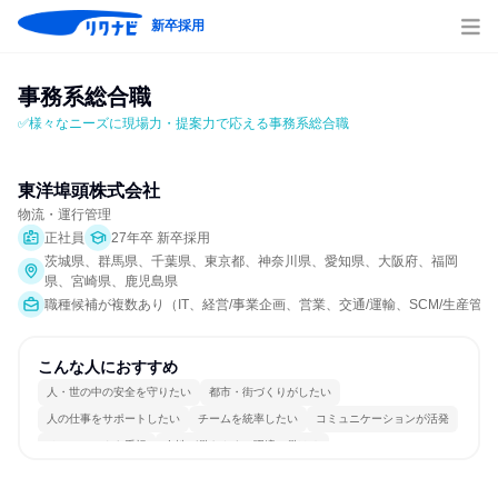
新卒採用
事務系総合職
✅様々なニーズに現場力・提案力で応える事務系総合職
東洋埠頭株式会社
物流・運行管理
正社員
27年卒 新卒採用
茨城県、群馬県、千葉県、東京都、神奈川県、愛知県、大阪府、福岡
県、宮崎県、鹿児島県
職種候補が複数あり（IT、経営/事業企画、営業、交通/運輸、SCM/生産管理
こんな人におすすめ
人・世の中の安全を守りたい
都市・街づくりがしたい
人の仕事をサポートしたい
チームを統率したい
コミュニケーションが活発
チームワークを重視
女性が働きやすい環境で働ける
長く同じ会社に居続けられる
多様な職種の人と関われる