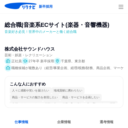
新卒採用
総合職|音楽系ECサイト(楽器・音響機器)
音楽好き必見！世界中のメーカーと働く総合職
株式会社サウンドハウス
芸術・娯楽・レクリエーション
正社員
27年卒 新卒採用
千葉県、東京都
職種候補が複数あり（経営/事業企画、経理/税務/財務、商品企画、マーケテ
こんな人におすすめ
人々に感動や笑いを届けたい
地域貢献に携わりたい
商品・サービスの魅力を表現したい
商品・サービスを企画したい
分析・リサーチしたい
情熱を持って仕事に取り組む
常に新しいものに挑戦
グローバル志向が強い
多様な職種の人と関われる
若手が裁量を持てる環境
仕事情報
企業情報
選考情報