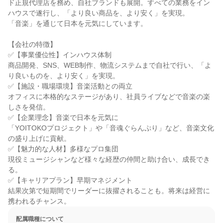
ド正規代理店を務め、自社ブランドも展開。すべての業務をイン
ハウスで遂行し、「より良い商品を、より安く」を実現。

「音楽」を通じて日本を元気にしています。

【会社の特徴】

✅【事業優位性】インハウス体制

商品開発、SNS、WEB制作、物流システムまで自社で行い、「よ
り良いものを、より安く」を実現。

✅【施設・職場環境】音楽活動との両立

オフィスに本格的なステージがあり、社員ライブなどで音楽の楽
しさを発信。

✅【企業理念】音楽で日本を元気に

「YOITOKOプロジェクト」や「音魂ぐらんぷり」など、音楽文化
の盛り上げに貢献。

✅【魅力的な人材】多様なプロ集団

現役ミュージシャンなど様々な経歴の仲間と助け合い、成長でき
る。

✅【キャリアプラン】早期マネジメント

結果次第で短期間でリーダーに抜擢されることも。将来は経営に
携われるチャンス。
配属職種について