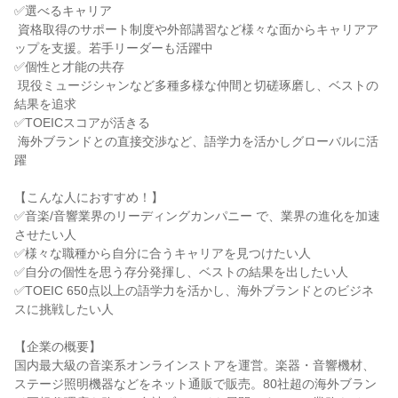
✅選べるキャリア

 資格取得のサポート制度や外部講習など様々な面からキャリアア
ップを支援。若手リーダーも活躍中

✅個性と才能の共存

 現役ミュージシャンなど多種多様な仲間と切磋琢磨し、ベストの
結果を追求

✅TOEICスコアが活きる

 海外ブランドとの直接交渉など、語学力を活かしグローバルに活
躍

【こんな人におすすめ！】

✅音楽/音響業界のリーディングカンパニー で、業界の進化を加速
させたい人

✅様々な職種から自分に合うキャリアを見つけたい人

✅自分の個性を思う存分発揮し、ベストの結果を出したい人

✅TOEIC 650点以上の語学力を活かし、海外ブランドとのビジネ
スに挑戦したい人

【企業の概要】

国内最大級の音楽系オンラインストアを運営。楽器・音響機材、
ステージ照明機器などをネット通販で販売。80社超の海外ブラン