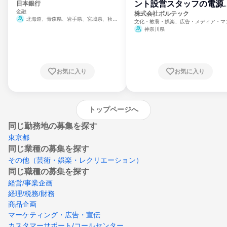
ント設営スタッフの電源
日本銀行
金融
門
株式会社ボルテック
北海道、青森県、岩手県、宮城県、秋田
文化・教養・娯楽、広告・メディア・マ
県、山形県、福島県、茨城県、群馬県、埼玉
ミ、電力・ガス・水道・エネルギー
神奈川県
県、東京都、神奈川県、新潟県、富山県、石
川県、福井県、山梨県、長野県、静岡県、愛
知県、京都府、大阪府、兵庫県、鳥取県、島
根県、岡山県、広島県、山口県、徳島県、香
川県、愛媛県、高知県、福岡県、佐賀県、長
お気に入り
お気に入り
崎県、熊本県、大分県、宮崎県、鹿児島県、
沖縄県
トップページへ
同じ勤務地の募集を探す
東京都
同じ業種の募集を探す
その他（芸術・娯楽・レクリエーション）
同じ職種の募集を探す
経営/事業企画
経理/税務/財務
商品企画
マーケティング・広告・宣伝
カスタマーサポート/コールセンター