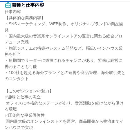
職種と仕事内容
仕事内容

【具体的な業務内容】

・SNSマーケティング、WEB制作、オリジナルブランドの商品開
発

・国内最大級の音楽系オンラインストアの運営に関わる総合プロ
デュース業務

・物流システムの構築やシステム開発など、幅広いインハウス業
務を担当

・短期間でリーダーに抜擢されるチャンスがあり、将来は経営に
携わることも可能

・100社を超える海外ブランドとの連携や商品管理、海外取引先と
のコンタクト

【このポジションの魅力】

✅趣味と仕事の両立

 オフィスに本格的なステージがあり、音楽活動を続けながら働け
る環境

✅圧倒的な事業優位性

 国内最大級のオンラインストアを運営。商品開発から物流までイ
ンハウスで実現
