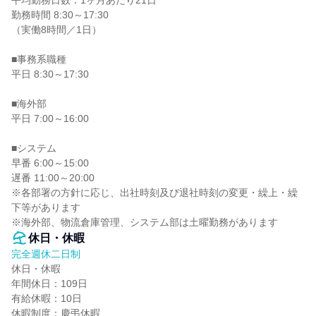
平均勤務日数：1ヶ月あたり21日

勤務時間 8:30～17:30

（実働8時間／1日）

■事務系職種

平日 8:30～17:30

■海外部

平日 7:00～16:00

■システム

早番 6:00～15:00

遅番 11:00～20:00

※各部署の方針に応じ、出社時刻及び退社時刻の変更・繰上・繰
下等があります

※海外部、物流倉庫管理、システム部は土曜勤務があります
休日・休暇
完全週休二日制
休日・休暇

年間休日：109日

有給休暇：10日

休暇制度：慶弔休暇