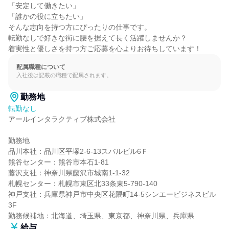
「安定して働きたい」

「誰かの役に立ちたい」

そんな志向を持つ方にぴったりの仕事です。

転勤なしで好きな街に腰を据えて長く活躍しませんか？

着実性と優しさを持つ方ご応募を心よりお待ちしています！
配属職種について
入社後は記載の職種で配属されます。
勤務地
転勤なし
アールインタラクティブ株式会社

勤務地

品川本社：品川区平塚2-6-13スバルビル6Ｆ

熊谷センター：熊谷市本石1-81

藤沢支社：神奈川県藤沢市城南1-1-32

札幌センター：札幌市東区北33条東5-790-140

神戸支社：兵庫県神戸市中央区花隈町14-5シンエービジネスビル
3F

勤務候補地：北海道、埼玉県、東京都、神奈川県、兵庫県
給与