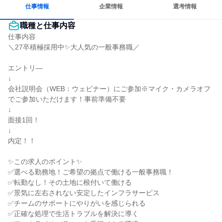
仕事情報
企業情報
選考情報
職種と仕事内容
仕事内容

＼27卒積極採用中✨大人気の一般事務職／

エントリ―

↓

会社説明会（WEB：ウェビナー）にご参加※マイク・カメラオフ
でご参加いただけます！事前準備不要

↓

面接1回！

↓

内定！！

✨この求人のポイント✨

✅選べる勤務地！ご希望の拠点で働ける一般事務職！

✅転勤なし！その土地に根付いて働ける

✅景気に左右されない安定したインフラサービス

✅チームのサポートにやりがいを感じられる

✅正確な処理で生活トラブルを解決に導く
