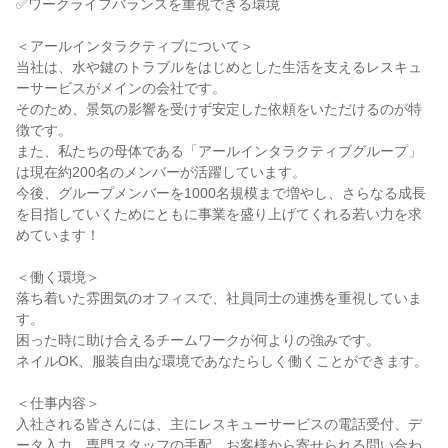
✅ワークライフバランスを重視できる環境

＜アールインタラクティブについて＞

当社は、水や鍵のトラブルをはじめとした生活を支えるレスキュ
ーサービスがメインの会社です。

そのため、景気の影響を受けず安定した依頼をいただけるのが特
徴です。

また、私たちの母体である「アールインタラクティブグループ」
は現在約200名のメンバーが活躍しています。

今後、グループメンバーを1000名規模まで増やし、さらなる成長
を目指していくためにともに事業を盛り上げてくれる若い力を求
めています！

＜働く環境＞

落ち着いた雰囲気のオフィスで、社員同士の連携を重視していま
す。

困った時に助け合えるチームワークが何よりの強みです。

ネイルOK、服装自由な環境であなたらしく働くことができます。

＜仕事内容＞

入社される皆さんには、主にレスキューサービスの電話受付、デ
ータ入力、専門スタッフの手配、お客様から寄せられる問い合わ