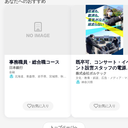
あなたへのおすすめ
事務職員・総合職コース
既卒可、コンサート・イ
ント設営スタッフの電源
日本銀行
金融
門
株式会社ボルテック
北海道、青森県、岩手県、宮城県、秋田
文化・教養・娯楽、広告・メディア・マ
県、山形県、福島県、茨城県、群馬県、埼玉
ミ、電力・ガス・水道・エネルギー
神奈川県
県、東京都、神奈川県、新潟県、富山県、石
川県、福井県、山梨県、長野県、静岡県、愛
知県、京都府、大阪府、兵庫県、鳥取県、島
根県、岡山県、広島県、山口県、徳島県、香
川県、愛媛県、高知県、福岡県、佐賀県、長
お気に入り
お気に入り
崎県、熊本県、大分県、宮崎県、鹿児島県、
沖縄県
トップページへ