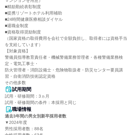
マンションを用意）

■精励勤続表彰制度

■提携リゾートホテル利用補助

■24時間健康医療相談ダイヤル

■退職金制度

■資格取得奨励制度

（国家資格の取得費用を会社で全額負担し、取得者には資格手当
を支給しています）

【対象資格】

警備員指導教育責任者・機械警備業務管理者・各種警備業務検
定・電気工事士・

防火管理者・消防設備士・危険物取扱者・防災センター要員講
習・自衛消防技術認定資格

その他多数
試用期間
試用・研修期間：3ヵ月

職場情報
過去3年間の男女別新卒採用者数
▼2024年度

男性採用者数：88名
