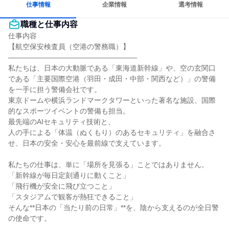
仕事情報
企業情報
選考情報
職種と仕事内容
仕事内容

【航空保安検査員（空港の警務職）】

――――――――――――――――――

私たちは、日本の大動脈である「東海道新幹線」や、空の玄関口
である「主要国際空港（羽田・成田・中部・関西など）」の警備
を一手に担う警備会社です。

東京ドームや横浜ランドマークタワーといった著名な施設、国際
的なスポーツイベントの警備も担当。

最先端のAIセキュリティ技術と、

人の手による「体温（ぬくもり）のあるセキュリティ」を融合さ
せ、日本の安全・安心を最前線で支えています。

私たちの仕事は、単に「場所を見張る」ことではありません。

「新幹線が毎日定刻通りに動くこと」

「飛行機が安全に飛び立つこと」

「スタジアムで観客が熱狂できること」

そんな**日本の「当たり前の日常」**を、陰から支えるのが全日警
の使命です。
