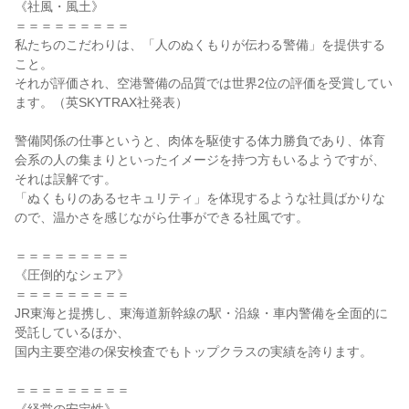
《社風・風土》

＝＝＝＝＝＝＝＝＝

私たちのこだわりは、「人のぬくもりが伝わる警備」を提供する
こと。

それが評価され、空港警備の品質では世界2位の評価を受賞してい
ます。（英SKYTRAX社発表）

警備関係の仕事というと、肉体を駆使する体力勝負であり、体育
会系の人の集まりといったイメージを持つ方もいるようですが、
それは誤解です。

「ぬくもりのあるセキュリティ」を体現するような社員ばかりな
ので、温かさを感じながら仕事ができる社風です。

＝＝＝＝＝＝＝＝＝

《圧倒的なシェア》

＝＝＝＝＝＝＝＝＝

JR東海と提携し、東海道新幹線の駅・沿線・車内警備を全面的に
受託しているほか、

国内主要空港の保安検査でもトップクラスの実績を誇ります。

＝＝＝＝＝＝＝＝＝
