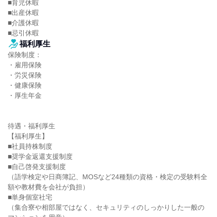
■育児休暇

■出産休暇

■介護休暇

■忌引休暇
福利厚生
保険制度：

・雇用保険

・労災保険

・健康保険

・厚生年金

待遇・福利厚生

【福利厚生】

■社員持株制度

■奨学金返還支援制度

■自己啓発支援制度

（語学検定や日商簿記、MOSなど24種類の資格・検定の受験料全
額や教材費を会社が負担）

■単身個室社宅

（集合寮や相部屋ではなく、セキュリティのしっかりした一般の