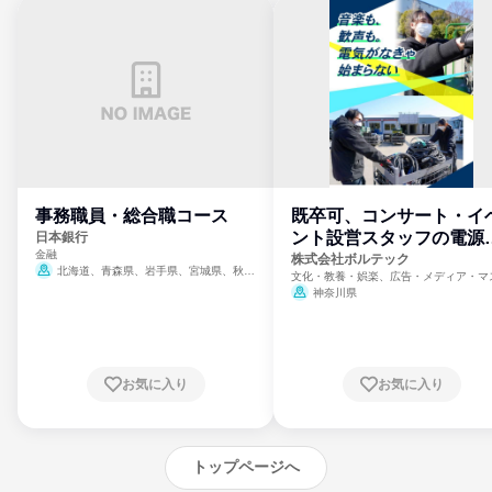
事務職員・総合職コース
既卒可、コンサート・イ
ント設営スタッフの電源
日本銀行
金融
門
株式会社ボルテック
北海道、青森県、岩手県、宮城県、秋田
文化・教養・娯楽、広告・メディア・マ
県、山形県、福島県、茨城県、群馬県、埼玉
ミ、電力・ガス・水道・エネルギー
神奈川県
県、東京都、神奈川県、新潟県、富山県、石
川県、福井県、山梨県、長野県、静岡県、愛
知県、京都府、大阪府、兵庫県、鳥取県、島
根県、岡山県、広島県、山口県、徳島県、香
川県、愛媛県、高知県、福岡県、佐賀県、長
お気に入り
お気に入り
崎県、熊本県、大分県、宮崎県、鹿児島県、
沖縄県
トップページへ