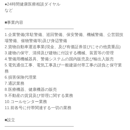
●24時間健康医療相談ダイヤル

など

■事業内容

―――――――――――――――――

1.企業警備(常駐警備、巡回警備、保安警備、機械警備、公営競技
場警備、催物警備等)及び身辺警備

2.貨物自動車運送事業(現金、及び有価証券並びにその他貴重品)

3.建物の保守、清掃及び建物に付設する機械、装置等の管理

4.警備用機械器具、警備システムの国内販売及び輸出入販売

5.電気通信工事、電気工事及び一般建築付帯工事の請負と保守業
務

6.損害保険代理業

7.通訳業務

8.医療機器、健康機器の販売

9.不動産の賃貸及び管理に関する業務

10.コールセンター業務

11.前各号に付帯関連する一切の業務

■設立

―――――――――――――――――
