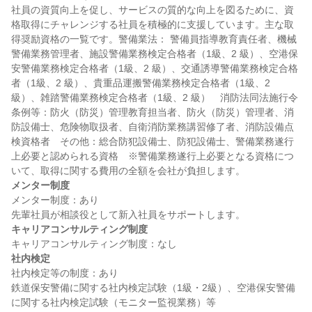
社員の資質向上を促し、サービスの質的な向上を図るために、資
格取得にチャレンジする社員を積極的に支援しています。主な取
得奨励資格の一覧です。警備業法： 警備員指導教育責任者、機械
警備業務管理者、施設警備業務検定合格者（1級、2 級）、空港保
安警備業務検定合格者（1級、2 級）、交通誘導警備業務検定合格
者（1級、2 級）、貴重品運搬警備業務検定合格者（1級、2 
級）、雑踏警備業務検定合格者（1級、2 級）　消防法同法施行令
条例等：防火（防災）管理教育担当者、防火（防災）管理者、消
防設備士、危険物取扱者、自衛消防業務講習修了者、消防設備点
検資格者　その他：総合防犯設備士、防犯設備士、警備業務遂行
上必要と認められる資格　※警備業務遂行上必要となる資格につ
メンター制度
メンター制度：あり

キャリアコンサルティング制度
社内検定
社内検定等の制度：あり

鉄道保安警備に関する社内検定試験（1級・2級）、空港保安警備