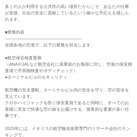
多くの人が利用する公共性の高い場所だからこそ、あなたの仕事
が直接、社会の安全に貢献しているという確かな手応えを感じら
れます。

■業務内容

――――――――――――――――――

全国各地の空港で、以下の業務を担当します。

●航空保安検査業務

（ANAやJALなど航空会社に搭乗前のお客様に対し、空港の保安検
査場で手荷物検査やボディチェック）

●ターミナルビルのセキュリティ

航空機の安全運航、ターミナルビル内の安全を守り、空の安全を
支えています。

テロやハイジャックを防ぐ保安要員であると同時に、すべてのお
客様に安全で快適な空の旅をお届けする、接客的な要素の多い仕
事です。

2025年には、イギリスの航空輸送産業専門のリサーチ会社のラン
キングで、
