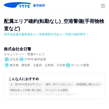
新卒採用
配属エリア確約(転勤なし)_空港警備(手荷物検
査など)
奨学金返還支援制度あり／単身個室社宅あり／充実の福利厚生！
株式会社全日警
セキュリティー・警備サービス
正社員
27年卒 新卒採用
東京都、愛知県、大阪府、広島県、大分県
サービス/接客
こんな人におすすめ
人・世の中の安全を守りたい
都市・街づくりがしたい
地域貢献に携わりたい
情熱を持って仕事に取り組む
チームワークを重視
長く同じ会社に居続けられる
日常的に外国語を使用する
一つの専門分野を極める
人とたくさん会話する
目標に追われず働ける