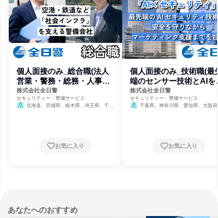
個人面接のみ_総合職(法人
個人面接のみ_技術職(最
営業・警務・総務・人事な
端のセンサー技術とAIを
ど)
使)
株式会社全日警
株式会社全日警
セキュリティー・警備サービス
セキュリティー・警備サービス
北海道、宮城県、栃木県、埼玉県、千葉
千葉県、神奈川県、愛知県、大阪府
県、東京都、神奈川県、新潟県、山梨県、静
岡県、愛知県、京都府、大阪府、兵庫県、広
島県、山口県、福岡県、長崎県、大分県、鹿
児島県
お気に入り
お気に入り
あなたへのおすすめ