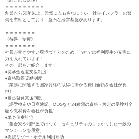
《経営の安定性》

＝＝＝＝＝＝＝＝＝

創業から50年以上、景気に左右されにくい「社会インフラ」の警
備を主軸としており、盤石な経営基盤があります。

＝＝＝＝＝＝＝

《待遇・制度》

＝＝＝＝＝＝＝

社員が働きやすい環境づくりのため、当社では福利厚生の充実に
力を入れています！

その一部をご紹介します！

●奨学金返還支援制度

●資格取得奨励制度

（業務に関連する国家資格の取得に掛かる費用全額を会社が負
担）

●自己啓発支援制度

（語学検定や日商簿記、MOSなど24種類の資格・検定の受験料全
額や教材費を会社が負担）

●単身個室社宅

（集合寮や相部屋ではなく、セキュリティのしっかりした一般の
マンションを用意）

●提携リゾートホテル利用補助
